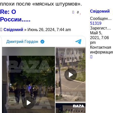
плохи после «мясных штурмов».
Re: О
Свідомий
0
России.....
Сообщения:
51319
Зарегистрирован:
Сообщение
Свідомий
»
Июнь 26, 2024, 7:44 am
Май 5,
2021, 7:06
pm
Контактная
информаци
Контактн
информа
пользова
Свідомий