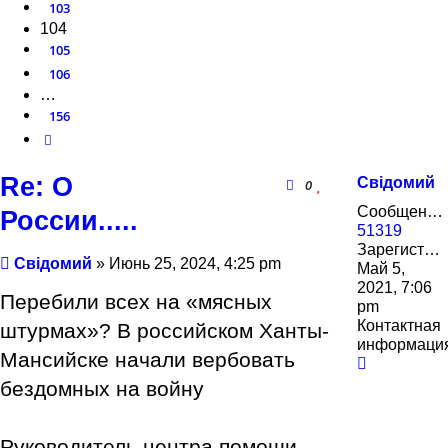
103
104
105
106
…
156
След.
Re: О
Свідомий
0
Сообщения:
России.....
51319
Зарегистрирован:
Сообщение
Свідомий
»
Июнь 25, 2024, 4:25 pm
Май 5,
2021, 7:06
Перебили всех на «мясных
pm
Контактная
штурмах»? В российском Ханты-
информаци
Мансийске начали вербовать
Контактн
информа
бездомных на войну
пользова
Свідомий
Руководитель центра помощи