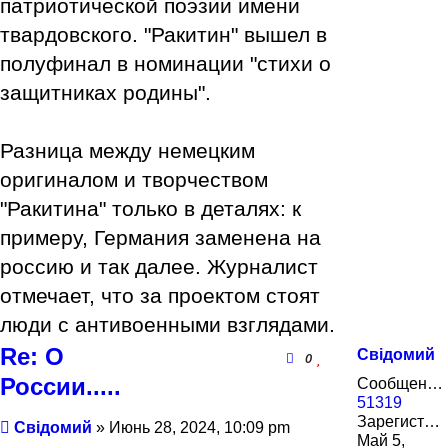
патриотической поэзии имени
твардовского. "Ракитин" вышел в
полуфинал в номинации "стихи о
защитниках родины".
Разница между немецким
оригиналом и творчеством
"Ракитина" только в деталях: к
примеру, Германия заменена на
россию и так далее. Журналист
отмечает, что за проектом стоят
люди с антивоенными взглядами.
Re: О
Свідомий
0
России.....
Сообщения:
51319
Зарегистрирован:
Сообщение
Свідомий
»
Июнь 28, 2024, 10:09 pm
Май 5,