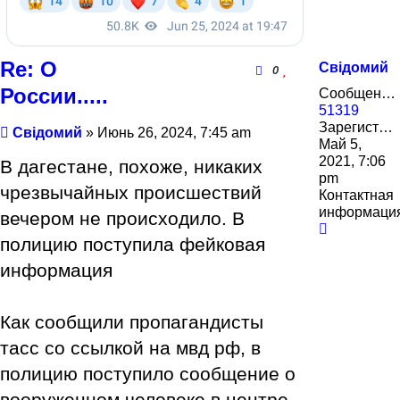
Re: О
Свідомий
0
России.....
Сообщения:
51319
Зарегистрирован:
Сообщение
Свідомий
»
Июнь 26, 2024, 7:45 am
Май 5,
2021, 7:06
В дагестане, похоже, никаких
pm
чрезвычайных происшествий
Контактная
информаци
вечером не происходило. В
Контактн
полицию поступила фейковая
информа
пользова
информация
Свідомий
Как сообщили пропагандисты
тасс со ссылкой на мвд рф, в
полицию поступило сообщение о
вооруженном человеке в центре