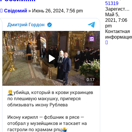
51319
Зарегистрирован:
Сообщение
Свідомий
»
Июнь 26, 2024, 7:56 pm
Май 5,
2021, 7:06
pm
Контактная
информаци
Контактн
информа
пользова
Свідомий