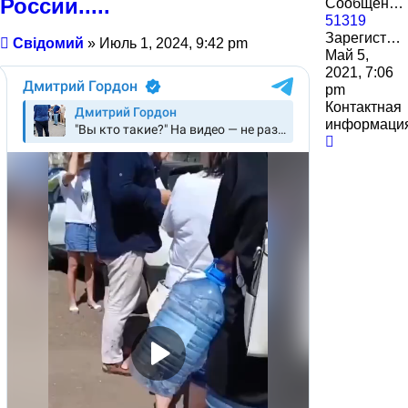
России.....
Сообщения:
51319
Зарегистрирован:
Сообщение
Свідомий
»
Июль 1, 2024, 9:42 pm
Май 5,
2021, 7:06
pm
Контактная
информаци
Контактн
информа
пользова
Свідомий