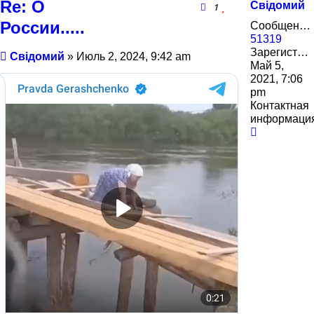
Re: О
Свідомий
1
России.....
Сообщения:
51319
Зарегистрирован:
Сообщение
Свідомий
»
Июль 2, 2024, 9:42 am
Май 5,
2021, 7:06
pm
Контактная
информаци
Контактн
информа
пользова
Свідомий