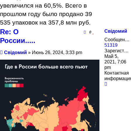
увеличился на 60,5%. Всего в
прошлом году было продано 39
535 упаковок на 357,8 млн руб.
Re: О
Свідомий
0
России.....
Сообщения:
51319
Зарегистрирован:
Сообщение
Свідомий
»
Июнь 26, 2024, 3:33 pm
Май 5,
2021, 7:06
pm
Контактная
информаци
Контактн
информа
пользова
Свідомий