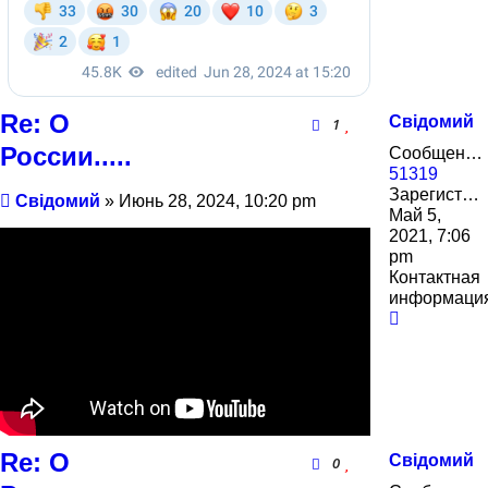
Re: О
Свідомий
1
России.....
Сообщения:
51319
Зарегистрирован:
Сообщение
Свідомий
»
Июнь 28, 2024, 10:20 pm
Май 5,
2021, 7:06
pm
Контактная
информаци
Контактн
информа
пользова
Свідомий
Re: О
Свідомий
0