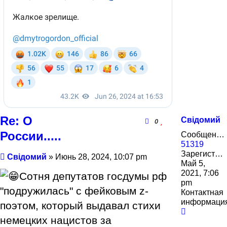
Re: О
Свідомий
0
России.....
Сообщения:
51319
Зарегистрирован:
Сообщение
Свідомий
»
Июнь 28, 2024, 10:07 pm
Май 5,
2021, 7:06
Сотня депутатов госдумы рф
pm
"подружилась" с фейковым z-
Контактная
информаци
поэтом, который выдавал стихи
Контактн
немецких нацистов за
информа