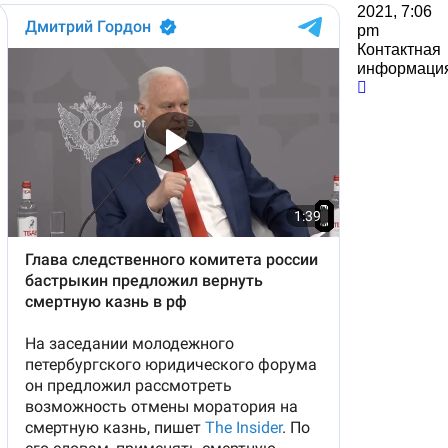
2021, 7:06
pm
Контактная
информаци
Контактн
информа
пользова
Свідомий