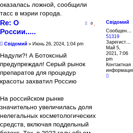
оказалась ложной, сообщили
тасс в мэрии города.
Re: О
Свідомий
0
России.....
Сообщения:
51319
Зарегистрирован:
Сообщение
Свідомий
»
Июнь 26, 2024, 1:04 pm
Май 5,
2021, 7:06
Надули?! А Ботоксный
pm
предупреждал! Серый рынок
Контактная
информаци
препаратов для процедур
Контактн
красоты захватил Россию
информа
пользова
Свідомий
На российском рынке
значительно увеличилась доля
нелегальных косметологических
средств, включая поддельный
ботокс. Так, в 2023 году объем