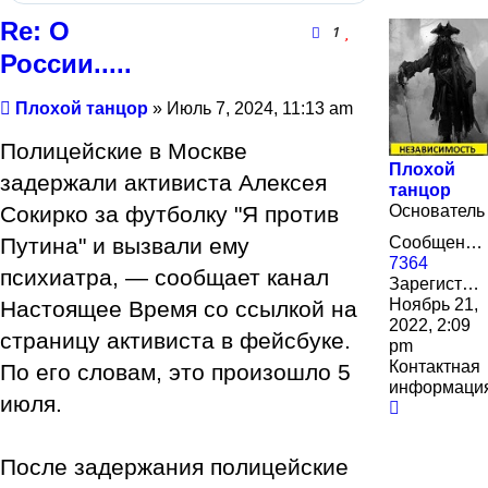
Re: О
1
России.....
Сообщение
Плохой танцор
»
Июль 7, 2024, 11:13 am
Полицейские в Москве
Плохой
задержали активиста Алексея
танцор
Сокирко за футболку "Я против
Основатель
Путина" и вызвали ему
Сообщения:
7364
психиатра, — сообщает канал
Зарегистрирован:
Ноябрь 21,
Настоящее Время со ссылкой на
2022, 2:09
страницу активиста в фейсбуке.
pm
Контактная
По его словам, это произошло 5
информаци
июля.
Контактн
информа
пользова
После задержания полицейские
Плохой