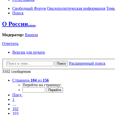
Свободный Форум
Околополитическая информация
Темы
Поиск
О России.....
Модератор:
Варрон
Ответить
Версия для печати
Расширенный поиск
Поиск
3102 сообщения
Страница
104
из
156
Перейти на страницу:
Пред.
1
…
102
103