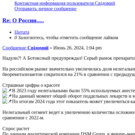
Контактная информация пользователя Свідомий
Отправить личное сообщение
Re: О России.....
Цитата
0
Залогинтесь, чтобы отметить сообщение лайком
Сообщение
Свідомий
»
Июнь 26, 2024, 1:04 pm
Надули?! А Ботоксный предупреждал! Серый рынок препаратов
На российском рынке значительно увеличилась доля нелегальн
биоревитализантов сократился на 21% в сравнении с предыдущ
Страшные цифры о красоте
В 2023 году нелегальными были 55% используемых анесте
На данный момент общий оборот поддельных лекарств и ме
По итогам 2024 года этот показатель может увеличиться 
Нелегальный сегмент ведет к увеличению количества осложнен
сравнении с 2022-м.
Спрос растет
По данным аналитической компании DSM Group, в январе–марте