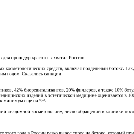
 для процедур красоты захватил Россию
ых косметологических средств, включая поддельный ботокс. Так,
им годом. Сказались санкции.
тиков, 42% биоревитализантов, 20% филлеров, а также 10% боту
дицинских изделий в эстетической медицине оценивается в 100 м
как минимум еще на 5%.
ий «надомной косметологии», число обращений в клиники после 
 этого года в России резко вырос спрос на ботокс, который пр