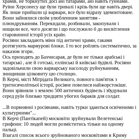
храмів, не торкнутих досі ані татарами, ані навіть гуннами.
Руїни Херсонесу ще були тривалі і крізь були ще навіть двері.
Як лише прийшли ці варвари, все було відразу здемонтоване.
Вони зайнялися своїм улюбленним заняттям -
плюндруванням. Перекидали, розбивали, закопували і
нищили все, чого досягли і що послужило б до висвітлення
старовинної історії усіх країн.
Росіяни закладають міни під античні храми, гаками
розтягують мармурові блоки. І то все роблять систематично, за
наказом згори.
Ось приходять до Бахчисарая, де були не тільки арабські і
татарські , але й готські, еллінські й київські будівлі. Росіяни
задовільнили свою варварську насолоду руйнуванням,
знищивши цілковиту цю столицю.
В Керчі, місті Мітрідата Великого, повного пам'яток з
тритисячолітньої історії, росіяне повелися найжорстокіше.
Вони зрівняли з землею 500 античних будівель і збудували
серед руїн близько тридцяти убогих бараків для солдат.
...В порвнянні з росіянами, навіть турки здаються освіченими і
культурними"...
В Керчі (Пантікапей) московіти зруйнували Велетенські
грифони: 10 людей могли розміститись тільки на одному
пальці.
Взагалі список всього зруйнованого московітами в Криму