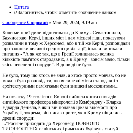
Цитата
0
Залогинтесь, чтобы отметить сообщение лайком
Сообщение
Свідомий
»
Май 29, 2024, 9:19 am
Коли ми приїздили відпочивати до Криму - Севастополю,
Бахчисараю, Керчі, інших міст і нам місцеві гіди, показуючи
розвалини в тому ж Херсонесі, або в тій же Керчі, розповідали
про залишки великої грецької цивілізації, інколи виникали
питання - "А як же так, що в Греції залишилась велика
кількість пам'яток стародавніх, а в Криму - зовсім мало, тільки
якісь невеличні споруди". Відповіді не було.
Не було, тому що хтось не знав, а хтось просто мовчав, бо не
можна було розповідати, що величезні міста стародавні з
архітектурними пам'ятками були знищені московитами...
На початку 19 століття в Європі вийшла книга спогадів
англійського професора мінерології з Кембриджу - Кларка
Едварда Денієла, в якій він подавав цікаві відомості про
Україну. І, зокрема, він писав про те, як в Криму ніщились
древні споруди:
..."Росіяне приходять до Херсонесу, ПОВНОГО
ТИСЯЧОЛІТНІХ еллінських і римських будівель, статуй і