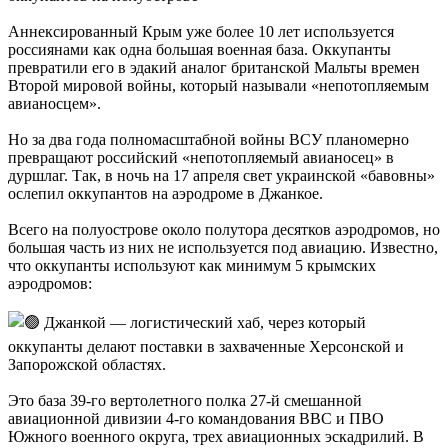
Аннексированный Крым уже более 10 лет используется
россиянами как одна большая военная база. Оккупанты
превратили его в эдакий аналог британской Мальты времен
Второй мировой войны, который называли «непотопляемым
авианосцем».
Но за два года полномасштабной войны ВСУ планомерно
превращают российский «непотопляемый авианосец» в
дуршлаг. Так, в ночь на 17 апреля свет украинской «бавовны»
ослепил оккупантов на аэродроме в Джанкое.
Всего на полуострове около полутора десятков аэродромов, но
большая часть из них не используется под авиацию. Известно,
что оккупанты используют как минимум 5 крымских
аэродромов:
Джанкой — логистический хаб, через который
оккупанты делают поставки в захваченные Херсонской и
Запорожской областях.
Это база 39-го вертолетного полка 27-й смешанной
авиационной дивизии 4-го командования ВВС и ПВО
Южного военного округа, трех авиационных эскадрилий. В