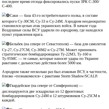
последнее время отсюда фиксировались пуски ЗРК С-300/
С-400.
Саки — база 43-го истребительного полка, в составе
которого Су-30СМ, Су-33 и Су-24М. Аэродром неоднократно
становился целью атак украинских войск. В начале года
Воздушные силы ВСУ ударили по аэродрому, где находился
пункт управления врага.
Бельбек (на севере от Севастополя) — база для самолетов
Су-27, Су-27СМ, Су-30М2 и Су-27М. Может принимать
стратегические бомбардировщики Ту-22М3, Ту-160 и
Ту-95МС — те самые, которые наносят удары по Украине
ракетами с дальностью действия более 5000 км.
Аэродром также несколько раз был атакован ВСУ, в частности,
близко «познакомился» с ракетами Storm Shadow/SCALP.
Гвардейское (на севере от Симферополя) —
дислоцируются две эскадрильи из 12 фронтовых
бомбардировщиков Су-24М и 12 штурмовиков Су-25СМ в
каждой.