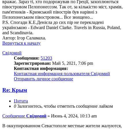
вражає. Зараз ті, хто подорожував по Греції, захоплюються
півостровом Пелопонессом. Так от, за кількістю міст, храмів,
пам'ятників - Кримський півострів був нарівні з
Пелопонеським півостровом... Все знищено...
P.S. Спогади К.Е.Денієла до сих пір не перекладені
українською - Edward Daniel Clarke. Travels in Russia, Poland,
and Scandinavia.
Автор: Ігор Саламаха.
Вернуться к началу
Свідомий
Сообщения:
51203
Зарегистрирован:
Май 5, 2021, 7:06 pm
Контактная информация:
Контактная информация пользователя Свідомий
Отправить личное сообщение
Re: Крым
Цитата
0
Залогинтесь, чтобы отметить сообщение лайком
Сообщение
Свідомий
»
Июнь 4, 2024, 10:13 am
В оккупированном Севастополе местные жители жалуются,