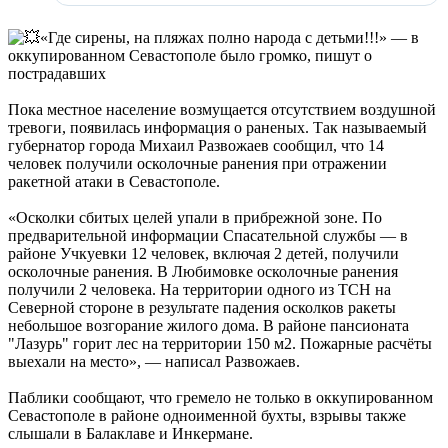
«Где сирены, на пляжах полно народа с детьми!!!» — в
оккупированном Севастополе было громко, пишут о
пострадавших
Пока местное население возмущается отсутствием воздушной
тревоги, появилась информация о раненых. Так называемый
губернатор города Михаил Развожаев сообщил, что 14
человек получили осколочные ранения при отражении
ракетной атаки в Севастополе.
«Осколки сбитых целей упали в прибрежной зоне. По
предварительной информации Спасательной службы — в
районе Учкуевки 12 человек, включая 2 детей, получили
осколочные ранения. В Любимовке осколочные ранения
получили 2 человека. На территории одного из ТСН на
Северной стороне в результате падения осколков ракеты
небольшое возгорание жилого дома. В районе пансионата
"Лазурь" горит лес на территории 150 м2. Пожарные расчёты
выехали на место», — написал Развожаев.
Паблики сообщают, что гремело не только в оккупированном
Севастополе в районе одноименной бухты, взрывы также
слышали в Балаклаве и Инкермане.