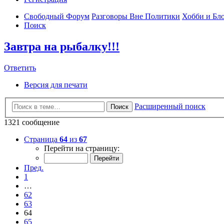
Свободный Форум
Разговоры Вне Политики
Хобби и Бл
Поиск
Завтра на рыбалку!!!
Ответить
Версия для печати
Расширенный поиск
Поиск
1321 сообщение
Страница
64
из
67
Перейти на страницу:
Пред.
1
…
62
63
64
65