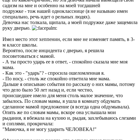
садизм на мне и особенно на моей тогдашней
подружке - тож нашей однокласснице (я не называю имен
специально, речь идет о рельных людях).
Девочка нас толкала, щипала, а моей подружке даже защемила
руку дверью.
Имел место этот хеппенин, если мне не изменяет память, в 3-
м классе школы.
Вероятно, после инцидента с дверью, я решила
посоветоваться с мамой.
- А ты просто ударь ее в ответ, - спокойно сказала мне моя
мама.
- Как это - "ударь"? - спросила ошеломленная я.
- По носу, - столь же спокойно ответила мне мама.
Дальше я описываю события по рассказу о них мамы, потому
что дело было 50 лет назад и, если честно,
происшедшее имело для меня столь малое значение, что
забылось. По словам мамы, я ушла в комнату обдумать
сделанное мамой предложение (я всегда одна обдумывала).
Опять же по словам мамы, вскоре она услышала мои
рыдания, я вбежала на кухню и, рыдая, захлебываюсь слезами
и соплями, прокричала:
"Мамочка, я не могу ударить ЧЕЛОВЕКА!"