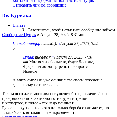
Контактная информация пользователя Цуцик
Отправить личное сообщение
Re: Курилка
Цитата
0
Залогинтесь, чтобы отметить сообщение лайком
Сообщение
Цуцик
»
Август 28, 2025, 8:31 am
Плохой танцор
писал(а):
↑
Август 27, 2025, 5:25
pm
Цуцик
писал(а):
↑
Август 27, 2025, 7:10
am
Мне вот любопытно, будет Дональд
Фредович до конца решать вопрос с
Ираном
А зачем ему? Он уже обьявил это своей победой,а
дальше ему не интересно.
Так на него же самого два покушения было, а ежели Иран
продолжает свою активность, то будет и третье,
и четвертое, и пятое - так надо понимать.
Бургер из кузнечиков - это не только борьба с климатом, но
также белки, витамины и микроэлементы!