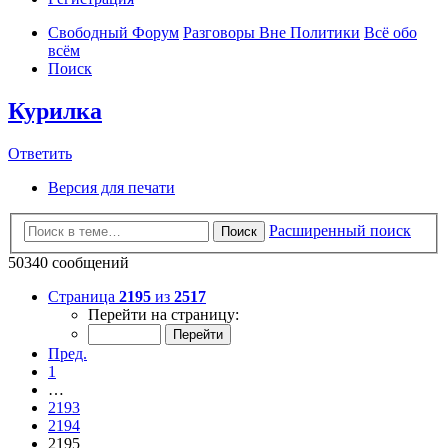
Свободный Форум
Разговоры Вне Политики
Всё обо
всём
Поиск
Курилка
Ответить
Версия для печати
Расширенный поиск
Поиск
50340 сообщений
Страница
2195
из
2517
Перейти на страницу:
Пред.
1
…
2193
2194
2195