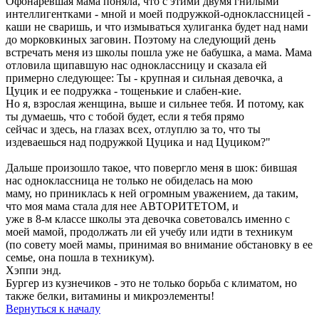
Офонаревшая мама поняла, что с этими двумя гнилыми
интеллигентками - мной и моей подружкой-одноклассницей -
каши не сваришь, и что измываться хулиганка будет над нами
до морковкиных заговин. Поэтому на следующий день
встречать меня из школы пошла уже не бабушка, а мама. Мама
отловила щипавшую нас одноклассницу и сказала ей
примерно следующее: Ты - крупная и сильная девочка, а
Цуцик и ее подружка - тощенькие и слабен-кие.
Но я, взрослая женщина, выше и сильнее тебя. И потому, как
ты думаешь, что с тобой будет, если я тебя прямо
сейчас и здесь, на глазах всех, отлуплю за то, что ты
издеваешься над подружкой Цуцика и над Цуциком?"
Дальше произошло такое, что повергло меня в шок: бившая
нас одноклассница не только не обиделась на мою
маму, но приниклась к ней огромным уважением, да таким,
что моя мама стала для нее АВТОРИТЕТОМ, и
уже в 8-м классе школы эта девочка советовалсь именно с
моей мамой, продолжать ли ей учебу или идти в техникум
(по совету моей мамы, принимая во внимание обстановку в ее
семье, она пошла в техникум).
Хэппи энд.
Бургер из кузнечиков - это не только борьба с климатом, но
также белки, витамины и микроэлементы!
Вернуться к началу