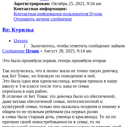
Зарегистрирован:
Октябрь 25, 2021, 9:34 am
Контактная информация:
Контактная информация пользователя Цуцик
Отправить личное сообщение
Re: Курилка
Цитата
1
Залогинтесь, чтобы отметить сообщение лайком
Сообщение
Цуцик
»
Август 28, 2025, 9:14 am
Это была преамбула первая, теперь преамбула вторая.
Так получилось, что я лично знала не точно такую девочку,
как Бет Томас, но близкую по поведению к ней.
Это была одна моя одноклассница, которая пришла в нашу
школу в 3-м классе после того, кака ее семья
переехала в наш район.
В отличие от Бет Томас это девочка было из обеспеченнй,
даже весьма обеспечнной семьи, интеллигентной и
культурной семьи, только она оказалась поздним и никому в
общем-то не нужным ребенком (на первых ролях
в семье была старшая дочь, умница и красавица). То ли по
причине своей невостребованности в семье, то ли
еще по какой-причине, но эта девочка начала вымещать свой