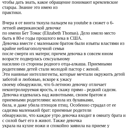
чтобы дать знать, какое обращение понимают кремлевские
старцы. Знание это имею из
практики.
Вчера я от винта ткнула пальцем на youtube в сюжет о 6-
летней американской девочке
по имени Бет Томас (Elizabeth Thomas). Дело имело место
быть в 80-е годы прошлого века в США.
Девочка вместе с маленьким братом были изъяты властями из
крайне неблагополучной семьи
после смерти их матери; причем девочка в совсем юном
возрасте подверлась сексуальному
насилию со стороны родного отца-алкаша. Приемными
родителями детей стали молодой пастор с женой.
Эти наивные интеллигенты, которые мечтали окружить детей
заботой и любовью, вскоре к ужасу
своему обнаружили, что 6-летнюю девочку отличает
неконтролируемая ярость, и скажу прямо - редкий садизм.
Девочка издевалась над животными, своим братом и
приемными родителями: колола их булавками,
била, и даже убила птенцов птиц. Особенно страдал от ее
садизма маленький брат: приемные родители
обнаружили, что каждое утро девочка входит в омнату брата и
с силой бьет его в живот. Также девочка
украла на кухне ножи и спокойно заявила на приеме у