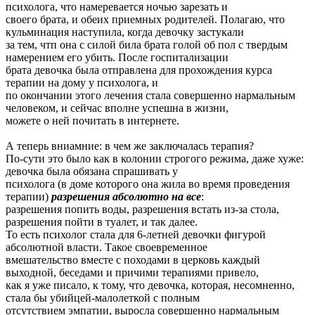
психолога, что намеревается ночью зарезать и
своего брата, и обеих приемных родителей. Полагаю, что
кульминация наступила, когда девочку застукали
за тем, чтп она с силой била брата голой об пол с твердым
намерением его убить. После госпитализации
брата девочка была отправлена для прохождения курса
терапии на дому у психолога, и
по окончании этого лечения стала совершенно нармальным
человеком, и сейчас вполне успешна в жизни,
можете о ней почитать в интернете.
А теперь вниамние: в чем же заключалась терапия?
По-сути это было как в колонии строгого режима, даже хуже:
девочка была обязана спрашивать у
психолога (в доме которого она жила во время проведения
терапии)
разрешения абсолютно на все
:
разрешения попить воды, разрешения встать из-за стола,
разрешения пойти в туалет, и так далее.
То есть психолог стала для 6-летней девочки фигурой
абсолютной власти. Такое своевременное
вмешательство вместе с походами в церковь каждый
выходной, беседами и причими терапиями привело,
как я уже писало, к тому, что девочка, которая, несомненно,
стала бы убийцей-малолеткой с полным
отсутствием эмпатии, выросла совершенно нармальным