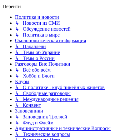
Перейти
Политика и новости
↳ Новости из СМИ
↳ Обсуждение новостей
↳ Политика в мире
Околополитическая информация
↳ Параллели
↳ Темы об Украине
↳ Темы о России
Разговоры Вне Политики
↳ Всё обо всём
↳ Хобби и Блоги
Клубы
↳ О политике - клуб пикейных жилетов
↳ Свободные разговоры
↳ Международные решения
↳ Конвент
Заповедники
↳ Заповедник Троллей
↳ Флуд и Флейм
Административные и технические Вопросы
↳ Технические вопросы