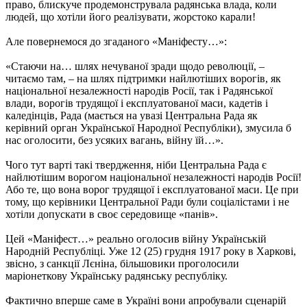
право, блискуче продемонструвала радянська влада, коли
людей, що хотіли його реалізувати, жорстоко карали!
Але повернемося до згаданого «Маніфесту…»:
«Стаючи на… шлях нечуваної зради щодо революції, –
читаємо там, – на шлях підтримки найлютіших ворогів, як
національної незалежності народів Росії, так і Радянської
влади, ворогів трудящої і експлуатованої маси, кадетів і
каледінців, Рада (мається на увазі Центральна Рада як
керівний орган Української Народної Республіки), змусила б
нас оголосити, без усяких вагань, війну їй…».
Чого тут варті такі твердження, ніби Центральна Рада є
найлютішим ворогом національної незалежності народів Росії!
Або те, що вона ворог трудящої і експлуатованої маси. Це при
тому, що керівники Центральної Ради були соціалістами і не
хотіли допускати в своє середовище «панів».
Цей «Маніфест…» реально оголосив війну Українській
Народній Республіці. Уже 12 (25) грудня 1917 року в Харкові,
звісно, з санкції Лєніна, більшовики проголосили
маріонеткову Українську радянську республіку.
Фактично вперше саме в Україні вони апробували сценарій