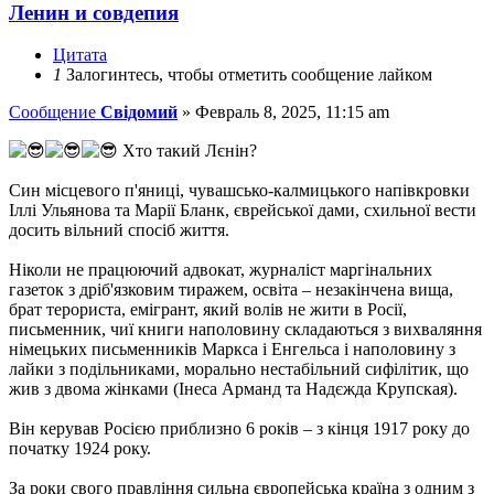
Ленин и совдепия
Цитата
1
Залогинтесь, чтобы отметить сообщение лайком
Сообщение
Свідомий
»
Февраль 8, 2025, 11:15 am
Хто такий Лєнін?
Син місцевого п'яниці, чувашсько-калмицького напівкровки
Іллі Ульянова та Марії Бланк, єврейської дами, схильної вести
досить вільний спосіб життя.
Ніколи не працюючий адвокат, журналіст маргінальних
газеток з дріб'язковим тиражем, освіта – незакінчена вища,
брат терориста, eмігрант, який волів не жити в Росії,
письменник, чиї книги наполовину складаються з вихваляння
німецьких письменників Маркса і Енгельса і наполовину з
лайки з подільниками, морально нестабільний сифілітик, що
жив з двома жінками (Інеса Арманд та Надєжда Крупская).
Він керував Росією приблизно 6 років – з кінця 1917 року до
початку 1924 року.
За роки свого правління сильна європейська країна з одним з