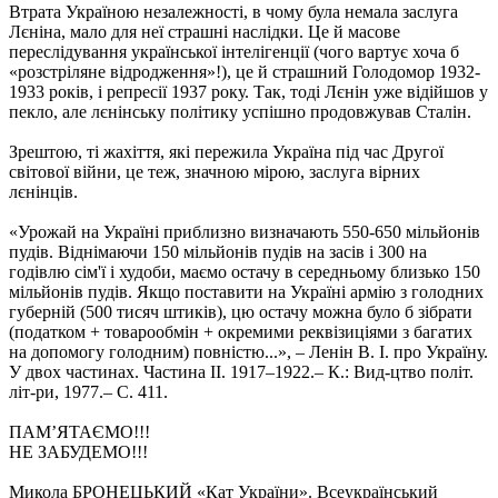
Втрата Україною незалежності, в чому була немала заслуга
Лєніна, мало для неї страшні наслідки. Це й масове
переслідування української інтелігенції (чого вартує хоча б
«розстріляне відродження»!), це й страшний Голодомор 1932-
1933 років, і репресії 1937 року. Так, тоді Лєнін уже відійшов у
пекло, але лєнінську політику успішно продовжував Сталін.
Зрештою, ті жахіття, які пережила Україна під час Другої
світової війни, це теж, значною мірою, заслуга вірних
лєнінців.
«Урожай на Україні приблизно визначають 550-650 мільйонів
пудів. Віднімаючи 150 мільйонів пудів на засів і 300 на
годівлю сім'ї і худоби, маємо остачу в середньому близько 150
мільйонів пудів. Якщо поставити на Україні армію з голодних
губерній (500 тисяч штиків), цю остачу можна було б зібрати
(податком + товарообмін + окремими реквізиціями з багатих
на допомогу голодним) повністю...», – Ленін В. І. про Україну.
У двох частинах. Частина II. 1917–1922.– К.: Вид-цтво політ.
літ-ри, 1977.– С. 411.
ПАМ’ЯТАЄМО!!!
НЕ ЗАБУДЕМО!!!
Микола БРОНЕЦЬКИЙ «Кат України». Всеукраїнський