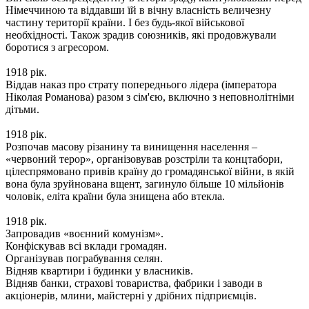
Німеччиною та віддавши їй в вічну власність величезну
частину території країни. І без будь-якої військової
необхідності. Також зрадив союзників, які продовжували
боротися з агресором.
1918 рік.
Віддав наказ про страту попереднього лідера (імператора
Ніколая Романова) разом з сім'єю, включно з неповнолітніми
дітьми.
1918 рік.
Розпочав масову різанину та винищення населення –
«червоний терор», організовував розстріли та концтабори,
цілеспрямовано привів країну до громадянської війни, в якій
вона була зруйнована вщент, загинуло більше 10 мільйонів
чоловік, еліта країни була знищена або втекла.
1918 рік.
Запровадив «воєнний комунізм».
Конфіскував всі вклади громадян.
Організував пограбування селян.
Відняв квартири і будинки у власників.
Відняв банки, страхові товариства, фабрики і заводи в
акціонерів, млини, майстерні у дрібних підприємців.