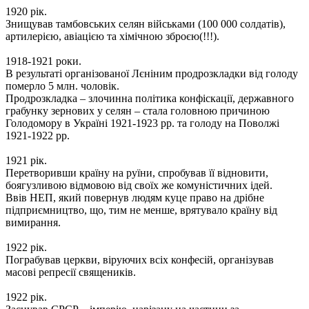
1920 рік.
Знищував тамбовських селян військами (100 000 солдатів),
артилерією, авіацією та хімічною зброєю(!!!).
1918-1921 роки.
В результаті організованої Лєніним продрозкладки від голоду
померло 5 млн. чоловік.
Продрозкладка – злочинна політика конфіскації, державного
грабунку зернових у селян – стала головною причиною
Голодомору в Україні 1921-1923 рр. та голоду на Поволжі
1921-1922 рр.
1921 рік.
Перетворивши країну на руїни, спробував її відновити,
боягузливою відмовою від своїх же комуністичних ідей.
Ввів НЕП, який повернув людям куце право на дрібне
підприємництво, що, тим не менше, врятувало країну від
вимирання.
1922 рік.
Пограбував церкви, віруючих всіх конфесій, організував
масові репресії священиків.
1922 рік.