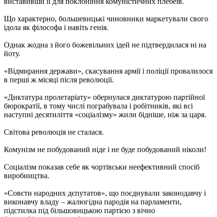
виставивши її для поклоніння комуністичних плебеїв.
Що характерно, большевицькі чиновники маркетували свого
ідола як філософа і навіть генія.
Однак жодна з його божевільних ідей не підтвердилася ні на
йоту.
«Відмирання держави», скасування армії і поліції провалилося
в перші ж місяці після революції.
«Диктатура пролетаріату» обернулася диктатурою партійної
бюрократії, в тому числі пограбувала і робітників, які всі
наступні десятиліття «соціалізму» жили бідніше, ніж за царя.
Світова революція не сталася.
Комунізм не побудований ніде і не буде побудований ніколи!
Соціалізм показав себе як чортівськи неефективний спосіб
виробництва.
«Совєти народних дєпутатов», що поєднували законодавчу і
виконавчу владу – жалюгідна пародія на парламенти,
підстилка під більшовицькою партією з вічно