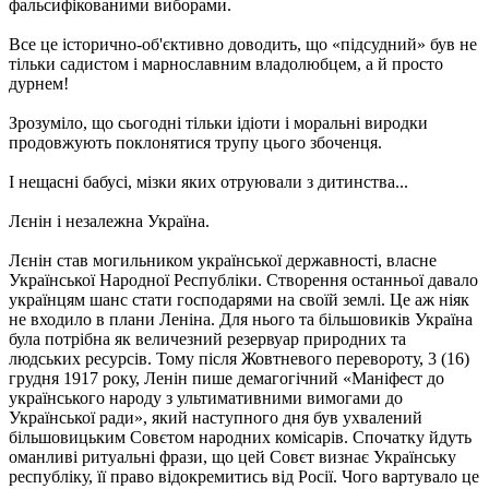
фальсифікованими виборами.
Все це історично-об'єктивно доводить, що «підсудний» був не
тільки садистом і марнославним владолюбцем, а й просто
дурнем!
Зрозуміло, що сьогодні тільки ідіоти і моральні виродки
продовжують поклонятися трупу цього збоченця.
І нещасні бабусі, мізки яких отруювали з дитинства...
Лєнін і незалежна Україна.
Лєнін став могильником української державності, власне
Української Народної Республіки. Створення останньої давало
українцям шанс стати господарями на своїй землі. Це аж ніяк
не входило в плани Леніна. Для нього та більшовиків Україна
була потрібна як величезний резервуар природних та
людських ресурсів. Тому після Жовтневого перевороту, 3 (16)
грудня 1917 року, Ленін пише демагогічний «Маніфест до
українського народу з ультимативними вимогами до
Української ради», який наступного дня був ухвалений
більшовицьким Совєтом народних комісарів. Спочатку йдуть
оманливі ритуальні фрази, що цей Совєт визнає Українську
республіку, її право відокремитись від Росії. Чого вартувало це