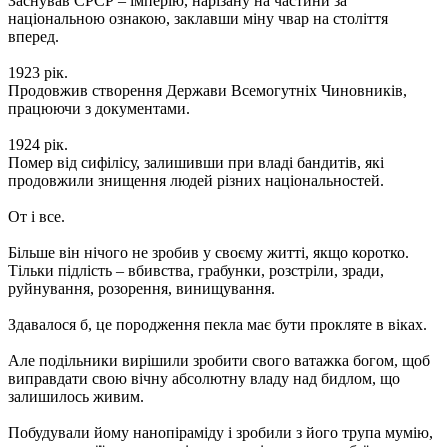
Заснував СРСР – імперію, нарізану на частини за
національною ознакою, заклавши міну чвар на століття
вперед.
1923 рік.
Продовжив створення Держави Всемогутніх Чиновників,
працюючи з документами.
1924 рік.
Помер від сифілісу, залишивши при владі бандитів, які
продовжили знищення людей різних національностей.
От і все.
Більше він нічого не зробив у своєму житті, якщо коротко.
Тільки підлість – вбивства, грабунки, розстріли, зради,
руйнування, розорення, винищування.
Здавалося б, це породження пекла має бути прокляте в віках.
Але подільники вирішили зробити свого ватажка богом, щоб
виправдати свою вічну абсолютну владу над бидлом, що
залишилось живим.
Побудували йому нанопіраміду і зробили з його трупа мумію,