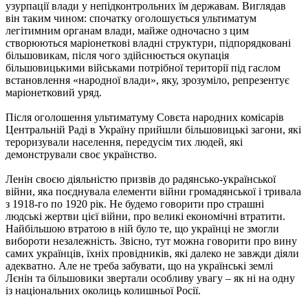
узурпації влади у непідконтрольних їм державам. Виглядав
він таким чином: спочатку оголошується ультиматум
легітимним органам влади, майже одночасно з цим
створюються маріонеткові владні структури, підпорядковані
більшовикам, після чого здійснюється окупація
більшовицькими військами потрібної території під гаслом
встановлення «народної влади», яку, зрозуміло, репрезентує
маріонетковий уряд.
Після оголошення ультиматуму Совєта народних комісарів
Центральній Раді в Україну прийшли більшовицькі загони, які
тероризували населення, передусім тих людей, які
демонстрували своє українство.
Ленін своєю діяльністю призвів до радянсько-української
війни, яка поєднувала елементи війни громадянської і тривала
з 1918-го по 1920 рік. Не будемо говорити про страшні
людські жертви цієї війни, про великі економічні втратити.
Найбільшою втратою в ній було те, що українці не змогли
вибороти незалежність. Звісно, тут можна говорити про вину
самих українців, їхніх провідників, які далеко не завжди діяли
адекватно. Але не треба забувати, що на українські землі
Лєнін та більшовики звертали особливу увагу – як ні на одну
із національних околиць колишньої Росії.