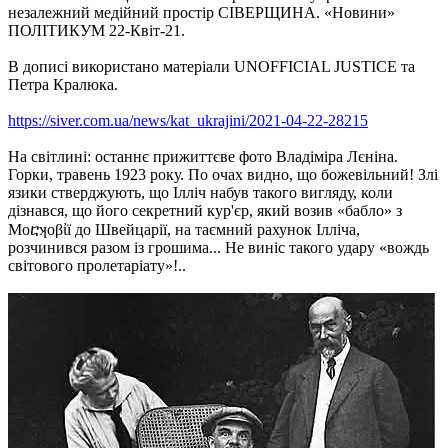
незалежний медійний простір СІВЕРЩИНА. «Новини»
ПОЛІТИКУМ 22-Квіт-21.
В дописі використано матеріали UNOFFICIAL JUSTICE та
Петра Кралюка.
https://siver.com.ua/news/kat_ukrajini/2021-04-22-28215
На світлині: останнє прижиттєве фото Владіміра Лєніна.
Горки, травень 1923 року. По очах видно, що божевільний! Злі
язики стверджують, що Ілліч набув такого вигляду, коли
дізнався, що його секретний кур'єр, який возив «бабло» з
Моⴀʞоβἰї до Швейцарії, на таємний рахунок Ілліча,
розчинився разом із грошима... Не виніс такого удару «вождь
світового пролетаріату»!..