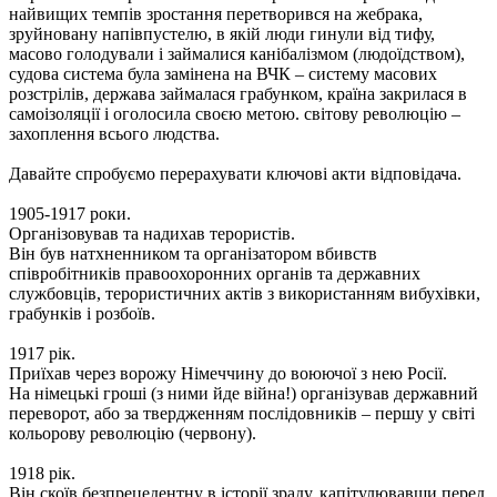
найвищих темпів зростання перетворився на жебрака,
зруйновану напівпустелю, в якій люди гинули від тифу,
масово голодували і займалися канібалізмом (людоїдством),
судова система була замінена на ВЧК – систему масових
розстрілів, держава займалася грабунком, країна закрилася в
самоізоляції і оголосила своєю метою. світову революцію –
захоплення всього людства.
Давайте спробуємо перерахувати ключові акти відповідача.
1905-1917 роки.
Організовував та надихав терористів.
Він був натхненником та організатором вбивств
співробітників правоохоронних органів та державних
службовців, терористичних актів з використанням вибухівки,
грабунків і розбоїв.
1917 рік.
Приїхав через ворожу Німеччину до воюючої з нею Росії.
На німецькі гроші (з ними йде війна!) організував державний
переворот, або за твердженням послідовників – першу у світі
кольорову революцію (червону).
1918 рік.
Він скоїв безпрецедентну в історії зраду, капітулювавши перед