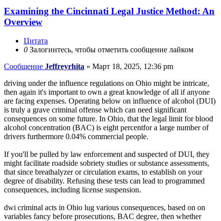
Examining the Cincinnati Legal Justice Method: An
Overview
Цитата
0
Залогинтесь, чтобы отметить сообщение лайком
Сообщение
Jeffreyrhita
»
Март 18, 2025, 12:36 pm
driving under the influence regulations on Ohio might be intricate,
then again it's important to own a great knowledge of all if anyone
are facing expenses. Operating below on influence of alcohol (DUI)
is truly a grave criminal offense which can need significant
consequences on some future. In Ohio, that the legal limit for blood
alcohol concentration (BAC) is eight percentfor a large number of
drivers furthermore 0.04% commercial people.
If you'll be pulled by law enforcement and suspected of DUI, they
might facilitate roadside sobriety studies or substance assessments,
that since breathalyzer or circulation exams, to establish on your
degree of disability. Refusing these tests can lead to programmed
consequences, including license suspension.
dwi criminal acts in Ohio lug various consequences, based on on
variables fancy before prosecutions, BAC degree, then whether