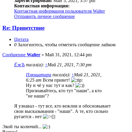
Зарегистрирован:
Май 5, 2021, 3:57 pm
Контактная информация:
Контактная информация пользователя Walter
Отправить личное сообщение
Re: Приветствие
Цитата
0
Залогинтесь, чтобы отметить сообщение лайком
Сообщение
Walter
»
Май 31, 2021, 12:44 pm
ЁжЪ
писал(а):
↑
Май 21, 2021, 7:30 pm
Плюшатара
писал(а):
↑
Май 21, 2021,
6:25 am
Всем привет!
Ну и чё у нас тут и как?
)
Признавайтесь, кто тут "наши", а кто
"не наши"?
Я узнавал - тут все, кто вежлив и обосновывает
свои высказывания - "наши". А те, кто сильно
ругается - нет
Экой ты колючий...
Всегда!