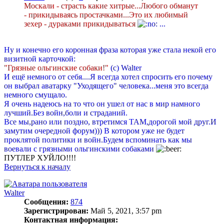
Москали - страсть какие хитрые...Любого обманут
- прикидываясь простачками...Это их любимый
зехер - дураками прикидываться
...
Ну и конечно его коронная фраза которая уже стала некой его
визитной карточкой:
"Грязные ольгинские собаки!"
(с) Walter
И ещё немного от себя....Я всегда хотел спросить его почему
он выбрал аватарку "Уходящего" человека...меня это всегда
немного смущало.
Я очень надеюсь на то что он ушел от нас в мир намного
лучший.Без войн,боли и страданий.
Все мы,рано или поздно, втретимся ТАМ,дорогой мой друг.И
замутим очередной форум))) В котором уже не будет
проклятой политики и войн.Будем вспоминать как мы
воевали с грязными ольгинскими собаками
ПУТЛЕР ХУЙЛО!!!!
Вернуться к началу
Walter
Сообщения:
874
Зарегистрирован:
Май 5, 2021, 3:57 pm
Контактная информация: