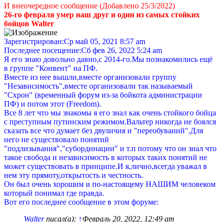
И внеочередное сообщение (Добавлено 25/3/2022)
26-го февраля умер наш друг и один из самых стойких
бойцов Walter
Зарегистрирован:Ср май 05, 2021 8:57 am
Последнее посещение:Сб фев 26, 2022 5:24 am
Я его знаю довольно давно,с 2014-го.Мы познакомились ещё
в группе "Конвент" на ПФ.
Вместе из нее вышли,вместе организовали группу
"Независимость",вместе организовали так называемый
"Схрон" (временный форум из-за бойкота администрации
ПФ) и потом этот (Freedom).
Все 8 лет что мы знакомы я его знал как очень стойкого бойца
с преступным путинским режимом.Вальтер никогда не боялся
сказать все что думает без двуличия и "переобуваний".Для
него не существовало понятий
"подлизывания","субординации" и т.п потому что он знал что
такое свобода и независимость в которых таких понятий не
может существовать в принципе.И я,лично,всегда уважал в
нем эту прямоту,открытость и честность.
Он был очень хорошим и по-настоящему НАШИМ человеком
который понимал где правда.
Вот его последнее сообщение в этом форуме:
Walter
писал(а):
↑
Февраль 20, 2022, 12:49 am