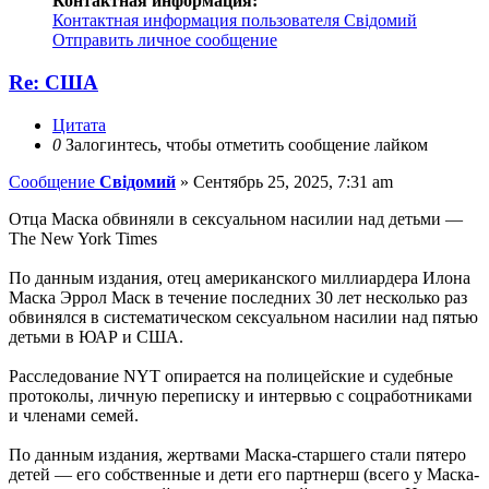
Контактная информация:
Контактная информация пользователя Свідомий
Отправить личное сообщение
Re: США
Цитата
0
Залогинтесь, чтобы отметить сообщение лайком
Сообщение
Свідомий
»
Сентябрь 25, 2025, 7:31 am
Отца Маска обвиняли в сексуальном насилии над детьми —
The New York Times
По данным издания, отец американского миллиардера Илона
Маска Эррол Маск в течение последних 30 лет несколько раз
обвинялся в систематическом сексуальном насилии над пятью
детьми в ЮАР и США.
Расследование NYT опирается на полицейские и судебные
протоколы, личную переписку и интервью с соцработниками
и членами семей.
По данным издания, жертвами Маска-старшего стали пятеро
детей — его собственные и дети его партнерш (всего у Маска-