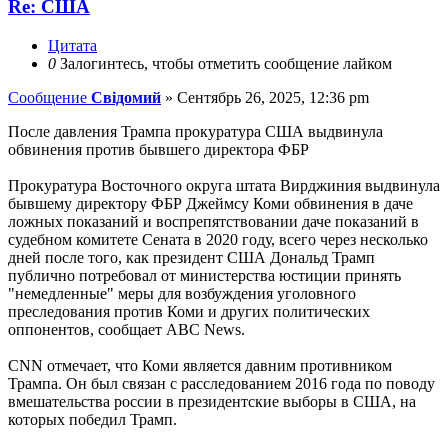
Re: США
Цитата
0
Залогинтесь, чтобы отметить сообщение лайком
Сообщение
Свідомий
»
Сентябрь 26, 2025, 12:36 pm
После давления Трампа прокуратура США выдвинула
обвинения против бывшего директора ФБР
Прокуратура Восточного округа штата Вирджиния выдвинула
бывшему директору ФБР Джеймсу Коми обвинения в даче
ложных показаний и воспрепятствовании даче показаний в
судебном комитете Сената в 2020 году, всего через несколько
дней после того, как президент США Дональд Трамп
публично потребовал от министерства юстиции принять
"немедленные" меры для возбуждения уголовного
преследования против Коми и других политических
оппонентов, сообщает ABC News.
CNN отмечает, что Коми является давним противником
Трампа. Он был связан с расследованием 2016 года по поводу
вмешательства россии в президентские выборы в США, на
которых победил Трамп.