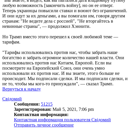
"Вы знаете, я видел, как вы пытались дать владимиру путину
любую возможность [закончить войну], но он ее отверг.
Теперь украинцы повысили ставки и воюют без ограничений.
И они идут за их деньгами, а вы помогали им, говоря другим
странам: "Не ведите дела с россией", "Не вторгайтесь в
невинные страны", — продолжил Хэннити.
Но Трамп вместо этого перешел к своей любимой теме —
тарифам.
"Тарифы использовались против нас, чтобы забрать наше
богатство и забрать огромное количество нашей власти. Они
использовались против нас Китаем, Европой. Если вы
посмотрите на Европейский Союз, они очень умно
использовали их против нас. И вы знаете, этого больше не
происходит. Мы подписали сделки. И мы подписали сделки, и
не то, чтобы мы кого-то принуждали", — сказал Трамп.
Вернуться к началу
Свідомий
Сообщения:
51215
Зарегистрирован:
Май 5, 2021, 7:06 pm
Контактная информация:
Контактная информация пользователя Свідомий
Отправить личное сообщение