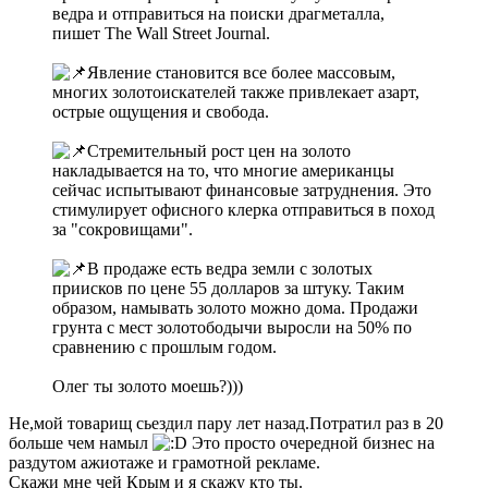
ведра и отправиться на поиски драгметалла,
пишет The Wall Street Journal.
Явление становится все более массовым,
многих золотоискателей также привлекает азарт,
острые ощущения и свобода.
Стремительный рост цен на золото
накладывается на то, что многие американцы
сейчас испытывают финансовые затруднения. Это
стимулирует офисного клерка отправиться в поход
за "сокровищами".
В продаже есть ведра земли с золотых
приисков по цене 55 долларов за штуку. Таким
образом, намывать золото можно дома. Продажи
грунта с мест золотободычи выросли на 50% по
сравнению с прошлым годом.
Олег ты золото моешь?)))
Не,мой товарищ сьездил пару лет назад.Потратил раз в 20
больше чем намыл
Это просто очередной бизнес на
раздутом ажиотаже и грамотной рекламе.
Скажи мне чей Крым и я скажу кто ты.