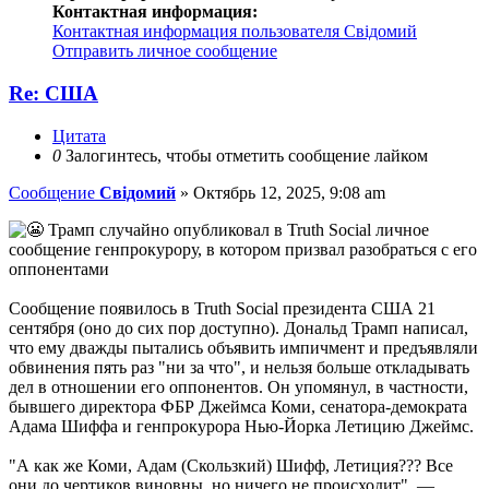
Контактная информация:
Контактная информация пользователя Свідомий
Отправить личное сообщение
Re: США
Цитата
0
Залогинтесь, чтобы отметить сообщение лайком
Сообщение
Свідомий
»
Октябрь 12, 2025, 9:08 am
Трамп случайно опубликовал в Truth Social личное
сообщение генпрокурору, в котором призвал разобраться с его
оппонентами
Сообщение появилось в Truth Social президента США 21
сентября (оно до сих пор доступно). Дональд Трамп написал,
что ему дважды пытались объявить импичмент и предъявляли
обвинения пять раз "ни за что", и нельзя больше откладывать
дел в отношении его оппонентов. Он упомянул, в частности,
бывшего директора ФБР Джеймса Коми, сенатора-демократа
Адама Шиффа и генпрокурора Нью-Йорка Летицию Джеймс.
"А как же Коми, Адам (Скользкий) Шифф, Летиция??? Все
они до чертиков виновны, но ничего не происходит", —