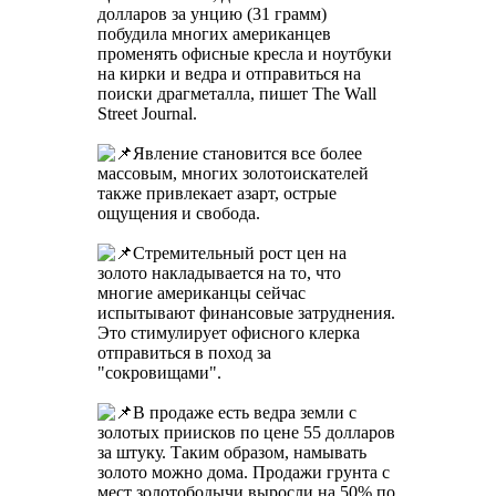
долларов за унцию (31 грамм)
побудила многих американцев
променять офисные кресла и ноутбуки
на кирки и ведра и отправиться на
поиски драгметалла, пишет The Wall
Street Journal.
Явление становится все более
массовым, многих золотоискателей
также привлекает азарт, острые
ощущения и свобода.
Стремительный рост цен на
золото накладывается на то, что
многие американцы сейчас
испытывают финансовые затруднения.
Это стимулирует офисного клерка
отправиться в поход за
"сокровищами".
В продаже есть ведра земли с
золотых приисков по цене 55 долларов
за штуку. Таким образом, намывать
золото можно дома. Продажи грунта с
мест золотободычи выросли на 50% по