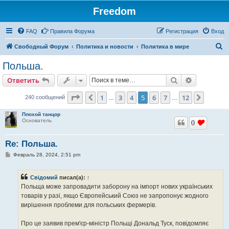
Freedom
FAQ
Правила Форума
Регистрация
Вход
П
Свободный Форум
Политика и новости
Политика в мире
о
Польша.
и
Поиск
Расширен
Ответить
с
к
Страница
5
из
12
1
3
4
5
6
7
12
Пред.
След.
240 сообщений
…
…
Плохой танцор
Основатель
0
Re: Польша.
С
Февраль 28, 2024, 2:51 pm
о
о
б
Свідомий
писал(а):
↑
щ
е
Польща може запровадити заборону на імпорт нових українських
н
товарів у разі, якщо Європейський Союз не запропонує жодного
и
е
вирішення проблеми для польських фермерів.
Про це заявив прем'єр-міністр Польщі Дональд Туск, повідомляє