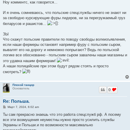
Ноу комментс, как говорится...
И я очень сомневаюсь, что польские спецслужбы ничего не знают ни
за свободно курсирующие фуры лидеров, ни за перегружаемый груз
беларусов и рашистов...
ЗЫ
Что скажут польские правители по поводу свободы волеизъявления,
если наши фермеры остановят например фуру с польским сыром,
вывалят его на дорогу и немножко попрыгают? Ведь по польской
логике все обоснованно - польским сыром завалены наши магазины и
это удавка нашим фермерам!
А наши полицейские при этом будут рядом стоять и просто
смотреть?
Плохой танцор
Основатель
0
Re: Польша.
С
Март 7, 2024, 6:02 am
о
о
Ты сам прекрасно знаешь что это работа спецслужб рф. А посему
б
все эти возмущения неуместны.нужно просто усилить службы
щ
е
Украины и Польши.и по возможности максимально
н