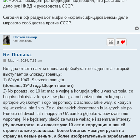
2010: президент рф Медведев подтвердил, что расстрелы -
дело рук НКВД и руководства СССР.
Сегодня в рф раздувают мифы о «сфальсифицированном» деле
мирового сообщества против СССР.
Плохой танцор
Основатель
0
Re: Польша.
С
Март 4, 2024, 7:31 am
о
о
Вот два ответа на мои слова из фейсбука того гаденыша который
б
выступает за блокаду границы:
щ
е
1) Wołyń 1943. Szczecin pamięta.
н
(Волынь, 1943 год. Щецин помнит)
и
е
2) No popatrz, od 10 lat macie wojnę a korupcja tylko u was wzrosła, co
bogatsi dali dyla z kraju z lewą kasą, a co bardziej obrotni kręcą na
sprzęcie wojskowym i ogólnej pomocy z zachodu takie wały, o których
się wcześniej nie śniło. Że o ukrainskich dezerterach bujających się po
Europie od dwóch lat i mających UA bardzo głęboko w poważaniu nie
wspomnę. Nie będziemy płacić za wasze wakacje i szemrane interesy.
(Ну посмотрите, вы воюете уже 10 лет и коррупция в вашей
стране только усилилась, более богатые махнули рукой на
страну на левые деньги, а более изобретательные зарабатывают