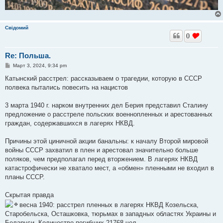
Свідомий
0
Re: Польша.
С
Март 3, 2024, 9:34 pm
о
о
Катынский расстрел: рассказываем о трагедии, которую в СССР
б
полвека пытались повесить на нацистов
щ
е
н
3 марта 1940 г. нарком внутренних дел Берия представил Сталину
и
е
предложение о расстреле польских военнопленных и арестованных
граждан, содержавшихся в лагерях НКВД.
Причины этой циничной акции банальны: к началу Второй мировой
войны СССР захватил в плен и арестовал значительно больше
поляков, чем предполагал перед вторжением. В лагерях НКВД
катастрофически не хватало мест, а «обмен» пленными не входил в
планы СССР.
Скрытая правда
весна 1940: расстрел пленных в лагерях НКВД Козельска,
Старобельска, Осташковка, тюрьмах в западных областях Украины и
Беларуси. Количество погибших 21768 чел.