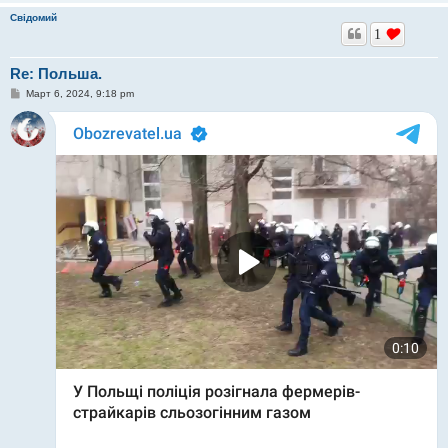
Свідомий
1
Re: Польша.
С
Март 6, 2024, 9:18 pm
о
о
б
щ
е
н
и
е