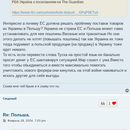
РБК-Україна з посиланням на The Guardian.
https://www.rbc.ua/rus/news/tusk-dopust ... GFqP9ETuiI
Интересно а почему ЕС должна решать проблему поставок товаров
из Украины в Польшу? Украина не страна ЕС и Польша может сама
устанавливать для нее пошлины.Ввозные или транзитные.Но они
этого делать не хотят (повышать пошлины) так как Украина их тоже
тогда поднимет а польской продукции (на продажу) в Украину тоже
идет немало.
То есть если перевести слова Туска на простой язык-он банально
просит денег у ЕС шантажируя ситуацией.Мир сошел с ума.Вместо
того чтобы обьединиться и вместе максимально помогать
уничтожить нового фюрера-они кинулись на этой войне наживаться и
искать другие для себя выгоды.
Скажи мне чей Крым и я скажу кто ты.
Свідомий
1
Re: Польша.
С
Февраль 28, 2024, 7:03 pm
о
о