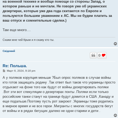
на военной технике и вообще помощи со стороны Запад, о
котором раньше и не мечтали. Не говоря уже об украинских
дезертирах, которые уже два года скитаются по Европе и
пользуются большим уважением к АС. Мы не будем платить за
ваш отпуск и сомнительные сделки.)
Там еще много....
Скажи мне чей Крым и я скажу кто ты.
Свідомий
0
Re: Польша.
С
Март 6, 2024, 9:18 pm
о
о
А у поляков корупция меньше ?Был опрос поляков в случае войны
б
кто готов защищать родину .Так ответ был таков что украинцы просто
щ
е
отдыхают на фоне того как будут от войны дезертировать поляки
н
.Вот эти вот спекуляции о дезертирах понты .Поляки если только
и
е
российские танки станут на границе будут домится в США ,Канаду и
еще подальше.Поэтому пусть рот закроют .Украинцы тоже родились
в мирное время и не все герои .Мигранты с многих государств бегут
от войны и в рядах бегущих далеко не одни старики и дети .