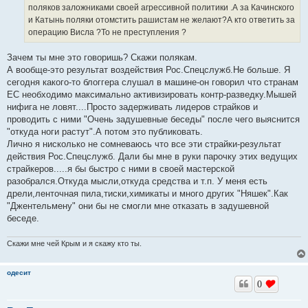
поляков заложниками своей агрессивной политики .А за Качинского
и Катынь поляки отомстить рашистам не желают?А кто ответить за
операцию Висла ?То не преступления ?
Зачем ты мне это говоришь? Скажи полякам.
А вообще-это результат воздействия Рос.Спецслужб.Не больше. Я
сегодня какого-то блоггера слушал в машине-он говорил что странам
ЕС необходимо максимально активизировать контр-разведку.Мышей
нифига не ловят....Просто задерживать лидеров страйков и
проводить с ними "Очень задушевные беседы" после чего выяснится
"откуда ноги растут".А потом это публиковать.
Лично я нисколько не сомневаюсь что все эти страйки-результат
действия Рос.Спецслужб. Дали бы мне в руки парочку этих ведущих
страйкеров.....я бы быстро с ними в своей мастерской
разобрался.Откуда мысли,откуда средства и т.п. У меня есть
дрели,ленточная пила,тиски,химикаты и много других "Няшек".Как
"Джентельмену" они бы не смогли мне отказать в задушевной
беседе.
Скажи мне чей Крым и я скажу кто ты.
одесит
0