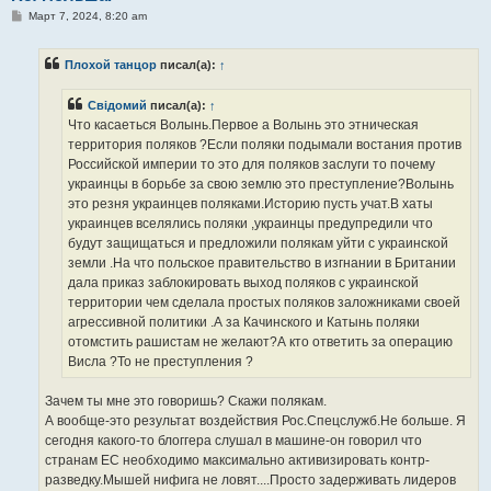
С
Март 7, 2024, 8:20 am
о
о
б
Плохой танцор
писал(а):
↑
щ
е
н
Свідомий
писал(а):
↑
и
е
Что касаеться Волынь.Первое а Волынь это этническая
территория поляков ?Если поляки подымали востания против
Российской империи то это для поляков заслуги то почему
украинцы в борьбе за свою землю это преступление?Волынь
это резня украинцев поляками.Историю пусть учат.В хаты
украинцев вселялись поляки ,украинцы предупредили что
будут защищаться и предложили полякам уйти с украинской
земли .На что польское правительство в изгнании в Британии
дала приказ заблокировать выход поляков с украинской
территории чем сделала простых поляков заложниками своей
агрессивной политики .А за Качинского и Катынь поляки
отомстить рашистам не желают?А кто ответить за операцию
Висла ?То не преступления ?
Зачем ты мне это говоришь? Скажи полякам.
А вообще-это результат воздействия Рос.Спецслужб.Не больше. Я
сегодня какого-то блоггера слушал в машине-он говорил что
странам ЕС необходимо максимально активизировать контр-
разведку.Мышей нифига не ловят....Просто задерживать лидеров