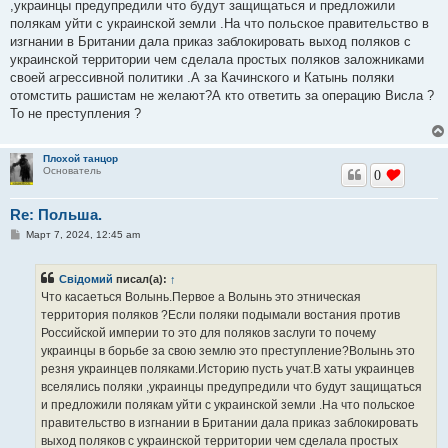
,украинцы предупредили что будут защищаться и предложили
полякам уйти с украинской земли .На что польское правительство в
изгнании в Британии дала приказ заблокировать выход поляков с
украинской территории чем сделала простых поляков заложниками
своей агрессивной политики .А за Качинского и Катынь поляки
отомстить рашистам не желают?А кто ответить за операцию Висла ?
То не преступления ?
Плохой танцор
Основатель
0
Re: Польша.
С
Март 7, 2024, 12:45 am
о
о
б
Свідомий
писал(а):
↑
щ
е
Что касаеться Волынь.Первое а Волынь это этническая
н
территория поляков ?Если поляки подымали востания против
и
е
Российской империи то это для поляков заслуги то почему
украинцы в борьбе за свою землю это преступление?Волынь это
резня украинцев поляками.Историю пусть учат.В хаты украинцев
вселялись поляки ,украинцы предупредили что будут защищаться
и предложили полякам уйти с украинской земли .На что польское
правительство в изгнании в Британии дала приказ заблокировать
выход поляков с украинской территории чем сделала простых