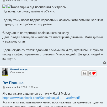
С
Февраль 28, 2024, 7:11 pm
о
о
Харківщина під посиленим обстрілом.
б
Під прицілом знову цивільні обʼєкти.
щ
е
н
Годину тому ворог вдарив керованими авіабомбами селище Великий
и
е
Бурлук, що в Купʼянському районі.
Є влучання на території залізничного вокзалу.
Двоє людей загинули – чоловік та шестирічна дівчинка. Мати дитини
у важкому стані.
Вдень окупанти також вдарили КАБами по місту Купʼянськ. Влучили
поряд з кафе, поранення отримали пʼятеро людей. Ще двоє людей –
загинули.
Плохой танцор
Основатель
0
Re: Польша.
С
Февраль 29, 2024, 2:26 am
о
о
Я с поляками зацепился вот тут у Rafał Mekler
б
https://www.facebook.com/KonfederacjaLu ... &ref=notif
щ
е
Кстати в их высказываниях четко прослеживается кремлеметодичка
н
которую они повторяют об этом не задумываясь.