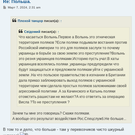
Re: Польша.
С
Март 7, 2024, 2:31 am
о
о
б
Плохой танцор
писал(а):
↑
щ
е
н
Свідомий
писал(а):
↑
и
е
Что касаеться Волынь.Первое а Волынь это этническая
территория поляков ?Если поляки подымали востания против
Российской империи то это для поляков заслуги то почему
украинцы в борьбе за свою землю это преступление?Волынь
это резня украинцев поляками.Историю пусть учат.В хаты
украинцев вселялись поляки ,украинцы предупредили что
будут защищаться и предложили полякам уйти с украинской
земли .На что польское правительство в изгнании в Британии
дала приказ заблокировать выход поляков с украинской
территории чем сделала простых поляков заложниками своей
агрессивной политики .А за Качинского и Катынь поляки
отомстить рашистам не желают?А кто ответить за операцию
Висла ?То не преступления ?
Зачем ты мне это говоришь? Скажи полякам.
А вообще-это результат воздействия Рос.Спецслужб.Не больше...
В том то и дело, что больше - там у перевозчиков чисто шкурный