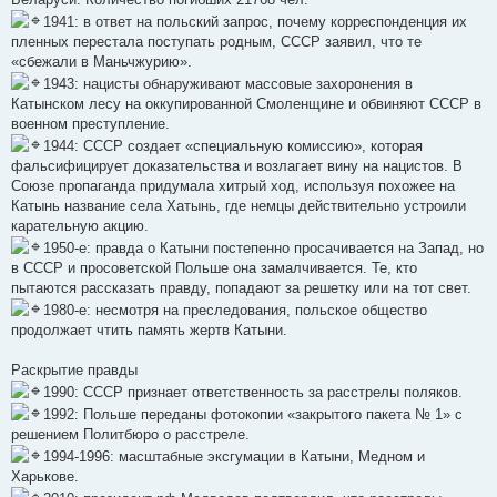
1941: в ответ на польский запрос, почему корреспонденция их
пленных перестала поступать родным, СССР заявил, что те
«сбежали в Маньчжурию».
1943: нацисты обнаруживают массовые захоронения в
Катынском лесу на оккупированной Смоленщине и обвиняют СССР в
военном преступление.
1944: СССР создает «специальную комиссию», которая
фальсифицирует доказательства и возлагает вину на нацистов. В
Союзе пропаганда придумала хитрый ход, используя похожее на
Катынь название села Хатынь, где немцы действительно устроили
карательную акцию.
1950-е: правда о Катыни постепенно просачивается на Запад, но
в СССР и просоветской Польше она замалчивается. Те, кто
пытаются рассказать правду, попадают за решетку или на тот свет.
1980-е: несмотря на преследования, польское общество
продолжает чтить память жертв Катыни.
Раскрытие правды
1990: СССР признает ответственность за расстрелы поляков.
1992: Польше переданы фотокопии «закрытого пакета № 1» с
решением Политбюро о расстреле.
1994-1996: масштабные эксгумации в Катыни, Медном и
Харькове.