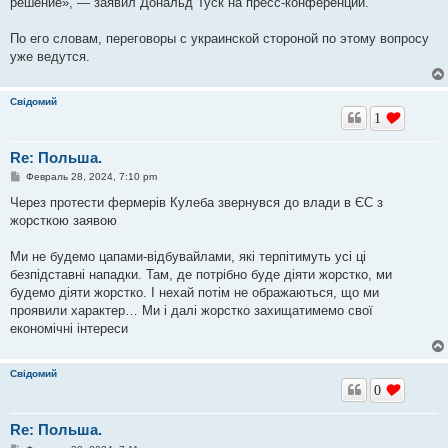
решение», — заявил Дональд Туск на пресс-конференции.
По его словам, переговоры с украинской стороной по этому вопросу
уже ведутся.
Свідомий
1
Re: Польша.
С
Февраль 28, 2024, 7:10 pm
о
о
Через протести фермерів Кулеба звернувся до влади в ЄС з
б
жорсткою заявою
щ
е
н
Ми не будемо цапами-відбувайлами, які терпітимуть усі ці
и
е
безпідставні нападки. Там, де потрібно буде діяти жорстко, ми
будемо діяти жорстко. І нехай потім не ображаються, що ми
проявили характер… Ми і далі жорстко захищатимемо свої
економічні інтереси
Свідомий
0
Re: Польша.