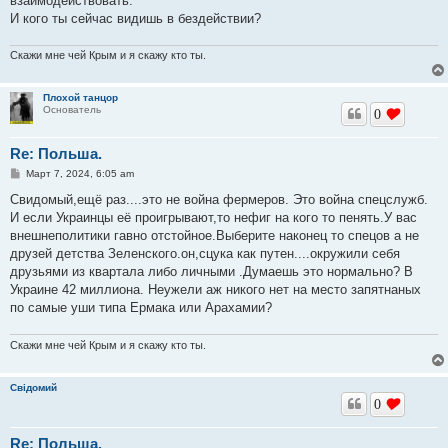
взаимодействовать.
и
е
И кого ты сейчас видишь в бездействии?
Скажи мне чей Крым и я скажу кто ты.
Плохой танцор
Основатель
0
Re: Польша.
С
Март 7, 2024, 6:05 am
о
о
Свидомый,ещё раз....это не война фермеров. Это война спецслужб.
б
И если Украинцы её проигрывают,то нефиг на кого то пенять.У вас
щ
е
внешнеполитики гавно отстойное.Выберите наконец то спецов а не
н
друзей детства Зеленского.он,сцука как путен....окружили себя
и
е
друзьями из квартала либо личными .Думаешь это нормально? В
Украине 42 миллиона. Неужели аж никого нет на место запятнаных
по самые уши типа Ермака или Арахамии?
Скажи мне чей Крым и я скажу кто ты.
Свідомий
0
Re: Польша.