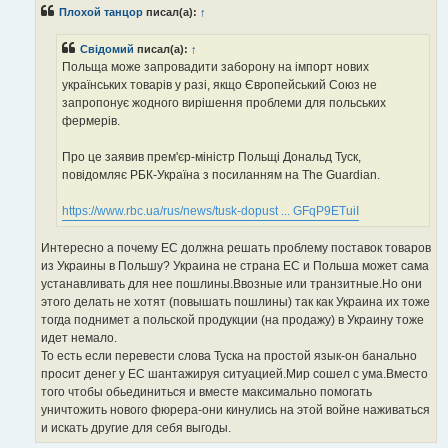
б
Плохой танцор
писал(а):
↑
щ
е
н
Свідомий
писал(а):
↑
и
е
Польща може запровадити заборону на імпорт нових
українських товарів у разі, якщо Європейський Союз не
запропонує жодного вирішення проблеми для польських
фермерів.
Про це заявив прем'єр-міністр Польщі Дональд Туск,
повідомляє РБК-Україна з посиланням на The Guardian.
https://www.rbc.ua/rus/news/tusk-dopust ... GFqP9ETuiI
Интересно а почему ЕС должна решать проблему поставок товаров
из Украины в Польшу? Украина не страна ЕС и Польша может сама
устанавливать для нее пошлины.Ввозные или транзитные.Но они
этого делать не хотят (повышать пошлины) так как Украина их тоже
тогда поднимет а польской продукции (на продажу) в Украину тоже
идет немало.
То есть если перевести слова Туска на простой язык-он банально
просит денег у ЕС шантажируя ситуацией.Мир сошел с ума.Вместо
того чтобы обьединиться и вместе максимально помогать
уничтожить нового фюрера-они кинулись на этой войне наживаться
и искать другие для себя выгоды.