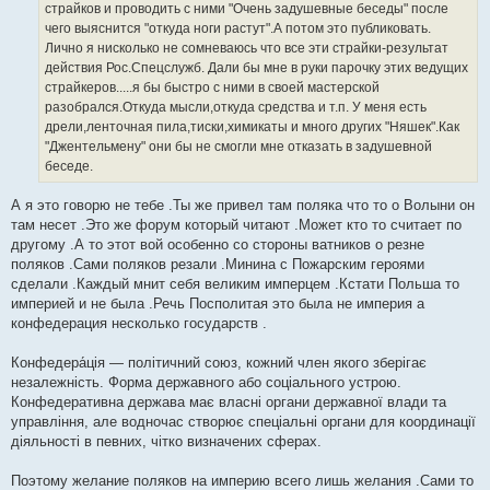
страйков и проводить с ними "Очень задушевные беседы" после
чего выяснится "откуда ноги растут".А потом это публиковать.
Лично я нисколько не сомневаюсь что все эти страйки-результат
действия Рос.Спецслужб. Дали бы мне в руки парочку этих ведущих
страйкеров.....я бы быстро с ними в своей мастерской
разобрался.Откуда мысли,откуда средства и т.п. У меня есть
дрели,ленточная пила,тиски,химикаты и много других "Няшек".Как
"Джентельмену" они бы не смогли мне отказать в задушевной
беседе.
А я это говорю не тебе .Ты же привел там поляка что то о Волыни он
там несет .Это же форум который читают .Может кто то считает по
другому .А то этот вой особенно со стороны ватников о резне
поляков .Сами поляков резали .Минина с Пожарским героями
сделали .Каждый мнит себя великим имперцем .Кстати Польша то
империей и не была .Речь Посполитая это была не империя а
конфедерация несколько государств .
Конфедера́ція — політичний союз, кожний член якого зберігає
незалежність. Форма державного або соціального устрою.
Конфедеративна держава має власні органи державної влади та
управління, але водночас створює спеціальні органи для координації
діяльності в певних, чітко визначених сферах.
Поэтому желание поляков на империю всего лишь желания .Сами то