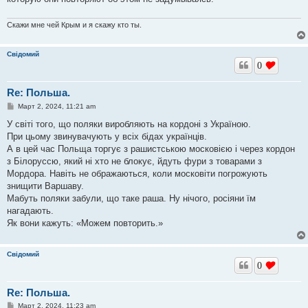
и
е
Скажи мне чей Крым и я скажу кто ты.
Свідомий
0
Re: Польша.
С
Март 2, 2024, 11:21 am
о
о
У світі того, що поляки виробляють на кордоні з Україною.
б
При цьому звинувачують у всіх бідах українців.
щ
е
А в цей час Польща торгує з рашистською московією і через кордон
н
з Білоруссю, який ні хто не блокує, йдуть фури з товарами з
и
е
Мордора. Навіть не ображаються, коли московіти погрожують
знищити Варшаву.
Мабуть поляки забули, що таке раша. Ну нічого, росіяни їм
нагадають.
Як вони кажуть: «Можем повторить.»
Свідомий
0
Re: Польша.
С
Март 2, 2024, 11:23 am