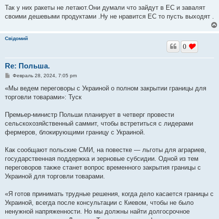
Так у них ракеты не летают.Они думали что зайдут в ЕС и завалят
своими дешевыми продуктами .Ну не нравится ЕС то пусть выходят .
Свідомий
0
Re: Польша.
С
Февраль 28, 2024, 7:05 pm
о
о
«Мы ведем переговоры с Украиной о полном закрытии границы для
б
торговли товарами»: Туск
щ
е
н
Премьер-министр Польши планирует в четверг провести
и
е
сельскохозяйственный саммит, чтобы встретиться с лидерами
фермеров, блокирующими границу с Украиной.
Как сообщают польские СМИ, на повестке — льготы для аграриев,
государственная поддержка и зерновые субсидии. Одной из тем
переговоров также станет вопрос временного закрытия границы с
Украиной для торговли товарами.
«Я готов принимать трудные решения, когда дело касается границы с
Украиной, всегда после консультации с Киевом, чтобы не было
ненужной напряженности. Но мы должны найти долгосрочное