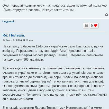
о
о
Олег передай полякам что у нас началась акция не покупай польское
б
.Пусть торгуют с россией .И ждут ракет и танки .
щ
е
н
и
Свідомий
е
0
Re: Польша.
С
Март 3, 2024, 3:10 pm
о
о
На світанку 3 березня 1945 року українське село Павлокома, що на
б
захід від Перемишля, атакував відділ Армії Крайової на чолі з
щ
е
поручиком Юзефом Біссом (псевдо Вацлав). Жертвами польського
н
нападу стали 366 українців.
и
е
Ті, кому вдалося вижити у ті страшні дні, розповідають, що операція
очищення українського патріотичного села від українців розпочалася
вранці й тривала до післяобідньої пори. Людей зганяли до місцевої
греко-католицької церкви (від неї тепер залишилася лише дзвіниця),
яка послужила збірним пунктом призначених на знищення. Із церкви
чоловіків, жінок і дітей виводили до трьох викопаних ям і там
розстрілювали. Три великі ями, наповнені тілами вбитих, стали їхніми
спільними могилами.
Зі спогадів мешканки Львова Тетяни Чуми-Нестеровської (на момент