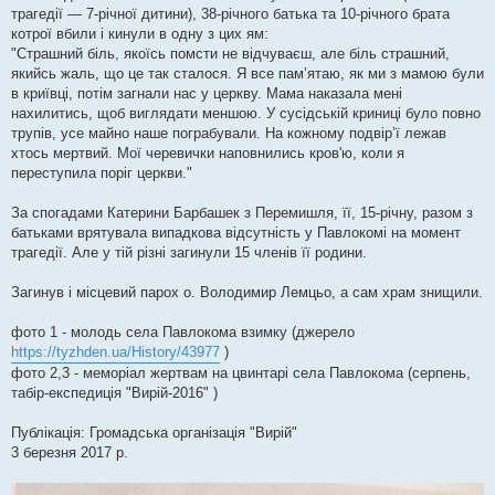
трагедії — 7-річної дитини), 38-річного батька та 10-річного брата
котрої вбили і кинули в одну з цих ям:
"Страшний біль, якоїсь помсти не відчуваєш, але біль страшний,
якийсь жаль, що це так сталося. Я все пам’ятаю, як ми з мамою були
в криївці, потім загнали нас у церкву. Мама наказала мені
нахилитись, щоб виглядати меншою. У сусідській криниці було повно
трупів, усе майно наше пограбували. На кожному подвір’ї лежав
хтось мертвий. Мої черевички наповнились кров'ю, коли я
переступила поріг церкви."
За спогадами Катерини Барбашек з Перемишля, її, 15-річну, разом з
батьками врятувала випадкова відсутність у Павлокомі на момент
трагедії. Але у тій різні загинули 15 членів її родини.
Загинув і місцевий парох о. Володимир Лемцьо, а сам храм знищили.
фото 1 - молодь села Павлокома взимку (джерело
https://tyzhden.ua/History/43977
)
фото 2,3 - меморіал жертвам на цвинтарі села Павлокома (серпень,
табір-експедиція "Вирій-2016" )
Публікація: Громадська організація "Вирій"
3 березня 2017 р.