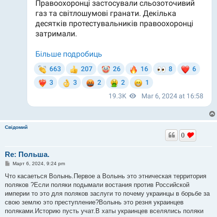
Свідомий
0
Re: Польша.
С
Март 6, 2024, 9:24 pm
о
о
Что касаеться Волынь.Первое а Волынь это этническая территория
б
поляков ?Если поляки подымали востания против Российской
щ
е
империи то это для поляков заслуги то почему украинцы в борьбе за
н
свою землю это преступление?Волынь это резня украинцев
и
е
поляками.Историю пусть учат.В хаты украинцев вселялись поляки