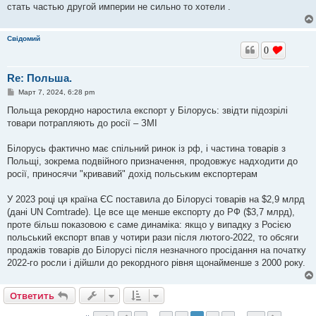
стать частью другой империи не сильно то хотели .
Свідомий
0
Re: Польша.
С
Март 7, 2024, 6:28 pm
о
о
Польща рекордно наростила експорт у Білорусь: звідти підозрілі
б
товари потрапляють до росії – ЗМІ
щ
е
н
Білорусь фактично має спільний ринок із рф, і частина товарів з
и
е
Польщі, зокрема подвійного призначення, продовжує надходити до
росії, приносячи "кривавий" дохід польським експортерам
У 2023 році ця країна ЄС поставила до Білорусі товарів на $2,9 млрд
(дані UN Comtrade). Це все ще менше експорту до РФ ($3,7 млрд),
проте більш показовою є саме динаміка: якщо у випадку з Росією
польський експорт впав у чотири рази після лютого-2022, то обсяги
продажів товарів до Білорусі після незначного просідання на початку
2022-го росли і дійшли до рекордного рівня щонайменше з 2000 року.
Ответить