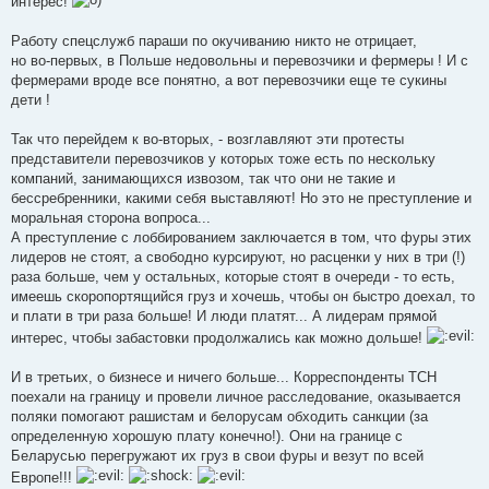
интерес!
Работу спецслужб параши по окучиванию никто не отрицает,
но во-первых, в Польше недовольны и перевозчики и фермеры ! И с
фермерами вроде все понятно, а вот перевозчики еще те сукины
дети !
Так что перейдем к во-вторых, - возглавляют эти протесты
представители перевозчиков у которых тоже есть по нескольку
компаний, занимающихся извозом, так что они не такие и
бессребренники, какими себя выставляют! Но это не преступление и
моральная сторона вопроса...
А преступление с лоббированием заключается в том, что фуры этих
лидеров не стоят, а свободно курсируют, но расценки у них в три (!)
раза больше, чем у остальных, которые стоят в очереди - то есть,
имеешь скоропортящийся груз и хочешь, чтобы он быстро доехал, то
и плати в три раза больше! И люди платят... А лидерам прямой
интерес, чтобы забастовки продолжались как можно дольше!
И в третьих, о бизнесе и ничего больше... Корреспонденты ТСН
поехали на границу и провели личное расследование, оказывается
поляки помогают рашистам и белорусам обходить санкции (за
определенную хорошую плату конечно!). Они на границе с
Беларусью перегружают их груз в свои фуры и везут по всей
Европе!!!