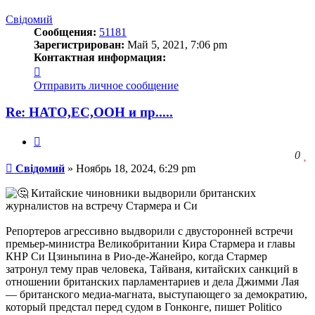
к
началу
Свідомий
Сообщения:
51181
Зарегистрирован:
Май 5, 2021, 7:06 pm
Контактная информация:
Контактная
информация
Отправить личное сообщение
пользователя
Свідомий
Re: НАТО,ЕС,ООН и пр.....
Цитата
З
0
Сообщение
ч
Свідомий
»
Ноябрь 18, 2024, 6:29 pm
о
с
Китайские чиновники выдворили британских
л
журналистов на встречу Стармера и Си
Репортеров агрессивно выдворили с двусторонней встречи
премьер-министра Великобритании Кира Стармера и главы
КНР Си Цзиньпина в Рио-де-Жанейро, когда Стармер
затронул тему прав человека, Тайваня, китайских санкций в
отношении британских парламентариев и дела Джимми Лая
— британского медиа-магната, выступающего за демократию,
который предстал перед судом в Гонконге, пишет Politico