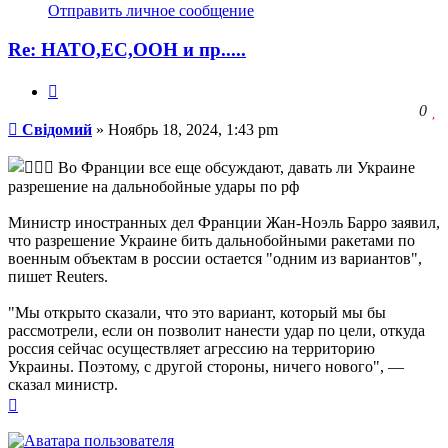
информация
Отправить личное сообщение
пользователя
Свідомий
Re: НАТО,ЕС,ООН и пр.....
Цитата
З
0
Сообщение
ч
Свідомий
»
Ноябрь 18, 2024, 1:43 pm
о
с
Во Франции все еще обсуждают, давать ли Украине
л
разрешение на дальнобойные удары по рф
Министр иностранных дел Франции Жан-Ноэль Барро заявил,
что разрешение Украине бить дальнобойными ракетами по
военным объектам в россии остается "одним из вариантов",
пишет Reuters.
"Мы открыто сказали, что это вариант, который мы бы
рассмотрели, если он позволит нанести удар по цели, откуда
россия сейчас осуществляет агрессию на территорию
Украины. Поэтому, с другой стороны, ничего нового", —
сказал министр.
Вернуться
к
началу