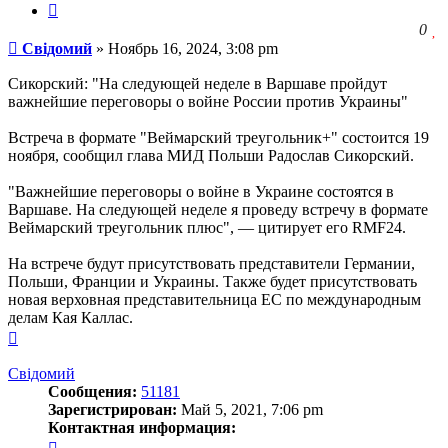
Цитата
З
0
Сообщение
ч
Свідомий
»
Ноябрь 16, 2024, 3:08 pm
о
с
Сикорский: "На следующей неделе в Варшаве пройдут
л
важнейшие переговоры о войне России против Украины"
Встреча в формате "Веймарский треугольник+" состоится 19
ноября, сообщил глава МИД Польши Радослав Сикорский.
"Важнейшие переговоры о войне в Украине состоятся в
Варшаве. На следующей неделе я проведу встречу в формате
Веймарский треугольник плюс", — цитирует его RMF24.
На встрече будут присутствовать представители Германии,
Польши, Франции и Украины. Также будет присутствовать
новая верховная представительница ЕС по международным
делам Кая Каллас.
Вернуться
к
началу
Свідомий
Сообщения:
51181
Зарегистрирован:
Май 5, 2021, 7:06 pm
Контактная информация:
Контактная