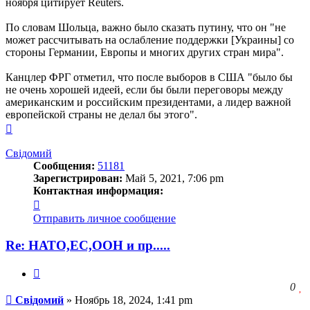
ноября цитирует Reuters.
По словам Шольца, важно было сказать путину, что он "не
может рассчитывать на ослабление поддержки [Украины] со
стороны Германии, Европы и многих других стран мира".
Канцлер ФРГ отметил, что после выборов в США "было бы
не очень хорошей идеей, если бы были переговоры между
американским и российским президентами, а лидер важной
европейской страны не делал бы этого".
Вернуться
к
началу
Свідомий
Сообщения:
51181
Зарегистрирован:
Май 5, 2021, 7:06 pm
Контактная информация:
Контактная
информация
Отправить личное сообщение
пользователя
Свідомий
Re: НАТО,ЕС,ООН и пр.....
Цитата
З
0
Сообщение
ч
Свідомий
»
Ноябрь 18, 2024, 1:41 pm