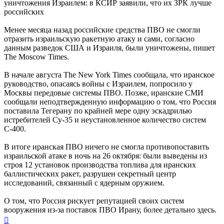
л
уничтожения Израилем: в КСИР заявили, что их ЗРК лучше
российских
Менее месяца назад российские средства ПВО не смогли
отразить израильскую ракетную атаку и сами, согласно
данным разведок США и Израиля, были уничтожены, пишет
The Moscow Times.
В начале августа The New York Times сообщала, что иранское
руководство, опасаясь войны с Израилем, попросило у
Москвы передовые системы ПВО. Позже, иранские СМИ
сообщали неподтвержденную информацию о том, что Россия
поставила Тегерану по крайней мере одну эскадрилью
истребителей Су-35 и неустановленное количество систем
С-400.
В итоге иранская ПВО ничего не смогла противопоставить
израильской атаке в ночь на 26 октября: были выведены из
строя 12 установок производства топлива для иранских
баллистических ракет, разрушен секретный центр
исследований, связанный с ядерным оружием.
О том, что Россия рискует репутацией своих систем
вооружения из-за поставок ПВО Ирану, более детально здесь.
Вернуться