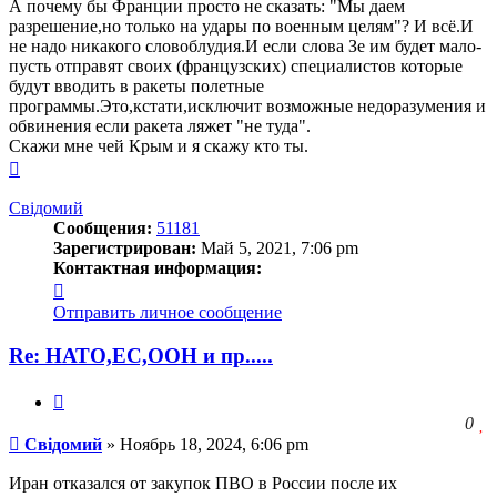
А почему бы Франции просто не сказать: "Мы даем
разрешение,но только на удары по военным целям"? И всё.И
не надо никакого словоблудия.И если слова Зе им будет мало-
пусть отправят своих (французских) специалистов которые
будут вводить в ракеты полетные
программы.Это,кстати,исключит возможные недоразумения и
обвинения если ракета ляжет "не туда".
Скажи мне чей Крым и я скажу кто ты.
Вернуться
к
началу
Свідомий
Сообщения:
51181
Зарегистрирован:
Май 5, 2021, 7:06 pm
Контактная информация:
Контактная
информация
Отправить личное сообщение
пользователя
Свідомий
Re: НАТО,ЕС,ООН и пр.....
Цитата
З
0
Сообщение
ч
Свідомий
»
Ноябрь 18, 2024, 6:06 pm
о
с
Иран отказался от закупок ПВО в России после их