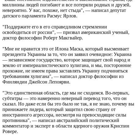
миллионы людей погибают и все потеряли родных и друзей,
невероятно. У вас, похоже, нет стыда", — написал депутат
датского парламента Расмус Ярлов.
"Поддержите его в его справедливом стремлении
освободиться от россии", — призвал американский ученый,
доктор философии Роберт Макгвайер.
"Мне не нравится это от Илона Маска, который высмеивает
президента Украины за то, что он заявил очевидное: Украина
— независимое государство, которое защищает свой народ и
землю от империалистического хулигана, и мы, посторонние
прохожие, не имеем права заставлять Украину подчиняться
требованиям хулигана", — написал доктор философии из
Финляндии Джейсон Лепоярви.
"Это единственная область, где мы не сходимся. Во-первых,
субтитры — это намеренно неверный перевод того, что он
сказал. Но даже если бы это было не так, я не знаю, почему вы
принижаете лидера, который защитил свою страну от
иностранного агрессора, несмотря на превосходящие силы
противника", — написал австралийский политический
комментатор и эксперт в области ядерного оружия Криспин
Ровере.