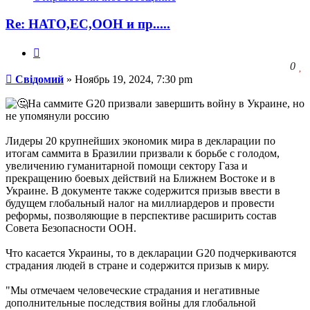
пользователя
Свідомий
Re: НАТО,ЕС,ООН и пр.....
Цитата
З
0
Сообщение
ч
Свідомий
»
Ноябрь 19, 2024, 7:30 pm
о
с
На саммите G20 призвали завершить войну в Украине, но
л
не упомянули россию
Лидеры 20 крупнейших экономик мира в декларации по
итогам саммита в Бразилии призвали к борьбе с голодом,
увеличению гуманитарной помощи сектору Газа и
прекращению боевых действий на Ближнем Востоке и в
Украине. В документе также содержится призыв ввести в
будущем глобальный налог на миллиардеров и провести
реформы, позволяющие в перспективе расширить состав
Совета Безопасности ООН.
Что касается Украины, то в декларации G20 подчеркиваются
страдания людей в стране и содержится призыв к миру.
"Мы отмечаем человеческие страдания и негативные
дополнительные последствия войны для глобальной