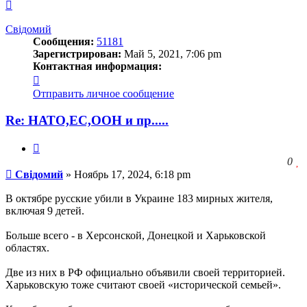
Вернуться
к
началу
Свідомий
Сообщения:
51181
Зарегистрирован:
Май 5, 2021, 7:06 pm
Контактная информация:
Контактная
информация
Отправить личное сообщение
пользователя
Свідомий
Re: НАТО,ЕС,ООН и пр.....
Цитата
З
0
Сообщение
ч
Свідомий
»
Ноябрь 17, 2024, 6:18 pm
о
с
В октябре русские убили в Украине 183 мирных жителя,
л
включая 9 детей.
Больше всего - в Херсонской, Донецкой и Харьковской
областях.
Две из них в РФ официально объявили своей территорией.
Харьковскую тоже считают своей «исторической семьей».