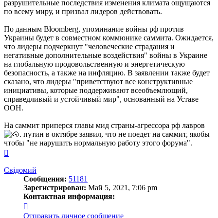
разрушительные последствия изменения климата ощущаются
по всему миру, и призвал лидеров действовать.
По данным Bloomberg, упоминание войны рф против
Украины будет в совместном коммюнике саммита. Ожидается,
что лидеры подчеркнут "человеческие страдания и
негативные дополнительные воздействия" войны в Украине
на глобальную продовольственную и энергетическую
безопасность, а также на инфляцию. В заявлении также будет
сказано, что лидеры "приветствуют все конструктивные
инициативы, которые поддерживают всеобъемлющий,
справедливый и устойчивый мир", основанный на Уставе
ООН.
На саммит приперся главы мид страны-агрессора рф лавров
. путин в октябре заявил, что не поедет на саммит, якобы
чтобы "не нарушить нормальную работу этого форума".
Вернуться
к
началу
Свідомий
Сообщения:
51181
Зарегистрирован:
Май 5, 2021, 7:06 pm
Контактная информация:
Контактная
информация
Отправить личное сообщение