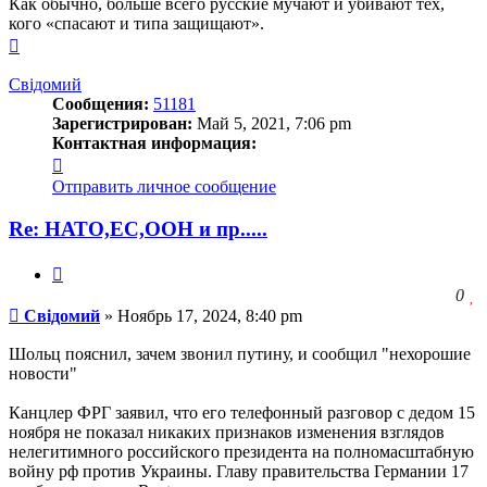
Как обычно, больше всего русские мучают и убивают тех,
кого «спасают и типа защищают».
Вернуться
к
началу
Свідомий
Сообщения:
51181
Зарегистрирован:
Май 5, 2021, 7:06 pm
Контактная информация:
Контактная
информация
Отправить личное сообщение
пользователя
Свідомий
Re: НАТО,ЕС,ООН и пр.....
Цитата
З
0
Сообщение
ч
Свідомий
»
Ноябрь 17, 2024, 8:40 pm
о
с
Шольц пояснил, зачем звонил путину, и сообщил "нехорошие
л
новости"
Канцлер ФРГ заявил, что его телефонный разговор с дедом 15
ноября не показал никаких признаков изменения взглядов
нелегитимного российского президента на полномасштабную
войну рф против Украины. Главу правительства Германии 17