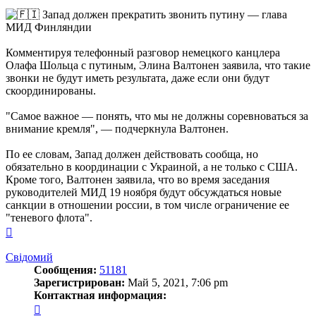
о
с
Запад должен прекратить звонить путину — глава
л
МИД Финляндии
Комментируя телефонный разговор немецкого канцлера
Олафа Шольца с путиным, Элина Валтонен заявила, что такие
звонки не будут иметь результата, даже если они будут
скоординированы.
"Самое важное — понять, что мы не должны соревноваться за
внимание кремля", — подчеркнула Валтонен.
По ее словам, Запад должен действовать сообща, но
обязательно в координации с Украиной, а не только с США.
Кроме того, Валтонен заявила, что во время заседания
руководителей МИД 19 ноября будут обсуждаться новые
санкции в отношении россии, в том числе ограничение ее
"теневого флота".
Вернуться
к
началу
Свідомий
Сообщения:
51181
Зарегистрирован:
Май 5, 2021, 7:06 pm
Контактная информация:
Контактная