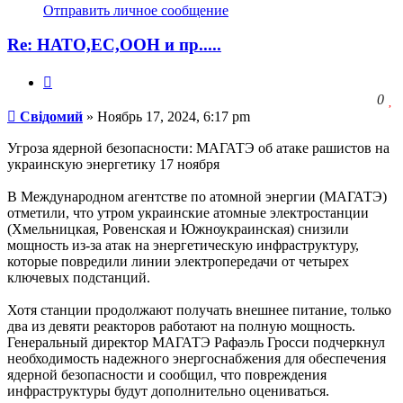
информация
Отправить личное сообщение
пользователя
Свідомий
Re: НАТО,ЕС,ООН и пр.....
Цитата
З
0
Сообщение
ч
Свідомий
»
Ноябрь 17, 2024, 6:17 pm
о
с
Угроза ядерной безопасности: МАГАТЭ об атаке рашистов на
л
украинскую энергетику 17 ноября
В Международном агентстве по атомной энергии (МАГАТЭ)
отметили, что утром украинские атомные электростанции
(Хмельницкая, Ровенская и Южноукраинская) снизили
мощность из-за атак на энергетическую инфраструктуру,
которые повредили линии электропередачи от четырех
ключевых подстанций.
Хотя станции продолжают получать внешнее питание, только
два из девяти реакторов работают на полную мощность.
Генеральный директор МАГАТЭ Рафаэль Гросси подчеркнул
необходимость надежного энергоснабжения для обеспечения
ядерной безопасности и сообщил, что повреждения
инфраструктуры будут дополнительно оцениваться.