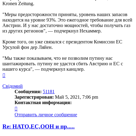
Kronen Zeitung.
"Меры предосторожности приняты, уровень наших запасов
находится на уровне 93%. Это ежегодное требование для всей
Австрии. И у нас достаточно мощностей, чтобы получать газ
из других регионов", — подчеркнул Нехаммер.
Кроме того, он уже связался с президентом Комиссии ЕС
Урсулой фон дер Ляйен.
"Мы также показываем, что не позволим путину нас
шантажировать. путину не удастся сбить Австрию и ЕС с
нашего курса", — подчеркнул канцлер.
Вернуться
к
началу
Свідомий
Сообщения:
51181
Зарегистрирован:
Май 5, 2021, 7:06 pm
Контактная информация:
Контактная
информация
Отправить личное сообщение
пользователя
Свідомий
Re: НАТО,ЕС,ООН и пр.....