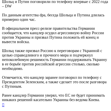
с
Шольц и Путин поговорили по телефону впервые с 2022 года
л
– DW
По данным агентства dpa, беседа Шольца и Путина длилась
примерно один час.
В официальном пресс-релизе правительства Германии
сообщается, что канцлер осудил агрессивную войну России
против Украины и призвал Путина положить ей конец и
вывести войска.
Шольц также призвал Россию к переговорам с Украиной с
целью справедливого и прочного мира и подчеркнул
непоколебимую решимость Германии поддерживать Украину
в ее борьбе против российской агрессии столько, сколько
необходимо.
Отмечается, что канцлер заранее поговорил по телефону с
Президентом Зеленским, а также сделает это после разговора
с Путиным.
Ранее канцлер Германии уверял, что ЕС не будет принимать
никаких решений касательно Украины без ведома Киева.
Вернуться
к