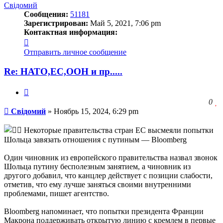
началу
Свідомий
Сообщения:
51181
Зарегистрирован:
Май 5, 2021, 7:06 pm
Контактная информация:
Контактная
информация
Отправить личное сообщение
пользователя
Свідомий
Re: НАТО,ЕС,ООН и пр.....
Цитата
З
0
Сообщение
ч
Свідомий
»
Ноябрь 15, 2024, 6:29 pm
о
с
Некоторые правительства стран ЕС высмеяли попытки
л
Шольца завязать отношения с путиным — Bloomberg
Один чиновник из европейского правительства назвал звонок
Шольца путину бесполезным занятием, а чиновник из
другого добавил, что канцлер действует с позиции слабости,
отметив, что ему лучше заняться своими внутренними
проблемами, пишет агентство.
Bloomberg напоминает, что попытки президента Франции
Макрона поддерживать открытую линию с кремлем в первые