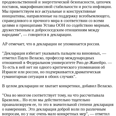
продовольственной и энергетической безопасности, цепочек
поставок, макрофинансовой стабильности и роста инфляции.
Мы приветствуем все актуальные и конструктивные
инициативы, направленные на поддержку всеобъемлющего,
справедливого и прочного мира в соответствии со всеми
целями и принципами Устава ООН по содействию мирным,
дружественным и добрососедским отношениям между
народами", — говорится в декларации.
АР отмечает, что в декларации не упоминается россия.
"Декларация избегает указывать пальцем на виновных, —
отметил Пауло Веласко, профессор международных
отношений в Федеральном университете Рио-де-Жанейро. —
То есть в ней нет ни одного критического упоминания об
Израиле или россии, но подчеркивается драматическая
гуманитарная ситуация в обоих случаях".
В целом декларации не хватает конкретики, добавил Веласко.
"Она во многом соответствует тому, на что рассчитывала
Бразилия... Но если мы действительно тщательно
проанализируем ее, то это в значительной степени декларация
о намерениях. Это декларация доброй воли по различным
вопросам, но у нас очень мало конкретных мер", — отметил