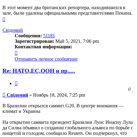
В этот момент два британских репортера, находившихся в
зале, были удалены официальными представителями Пекина.
Вернуться
к
началу
Свідомий
Сообщения:
51181
Зарегистрирован:
Май 5, 2021, 7:06 pm
Контактная информация:
Контактная
информация
Отправить личное сообщение
пользователя
Свідомий
Re: НАТО,ЕС,ООН и пр.....
Цитата
З
0
Сообщение
ч
Свідомий
»
Ноябрь 18, 2024, 7:25 pm
о
с
В Бразилии открылся саммит G20. В центре внимания —
л
климат и Украина
На открытии саммита президент Бразилии Луис Инасиу Лула
да Силва объявил о создании глобального альянса по борьбе с
нищетой и голодом, сообщило Reuters. Он подчеркнул, что