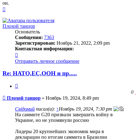
он.
Вернуться
к
началу
Плохой танцор
Основатель
Сообщения:
7363
Зарегистрирован:
Ноябрь 21, 2022, 2:09 pm
Контактная информация:
Контактная
информация
Отправить личное сообщение
пользователя
Плохой
Re: НАТО,ЕС,ООН и пр.....
танцор
Цитата
З
0
Сообщение
ч
Плохой танцор
»
Ноябрь 19, 2024, 8:49 pm
о
с
Свідомий
писал(а):
↑
Ноябрь 19, 2024, 7:30 pm
л
На саммите G20 призвали завершить войну в
Украине, но не упомянули россию
Лидеры 20 крупнейших экономик мира в
декларации по итогам саммита в Бразилии