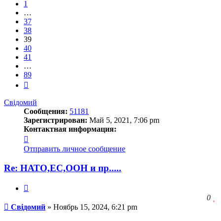
1
…
37
38
39
40
41
…
89
След.
Свідомий
Сообщения:
51181
Зарегистрирован:
Май 5, 2021, 7:06 pm
Контактная информация:
Контактная
информация
Отправить личное сообщение
пользователя
Свідомий
Re: НАТО,ЕС,ООН и пр.....
Цитата
З
0
Сообщение
ч
Свідомий
»
Ноябрь 15, 2024, 6:21 pm
о