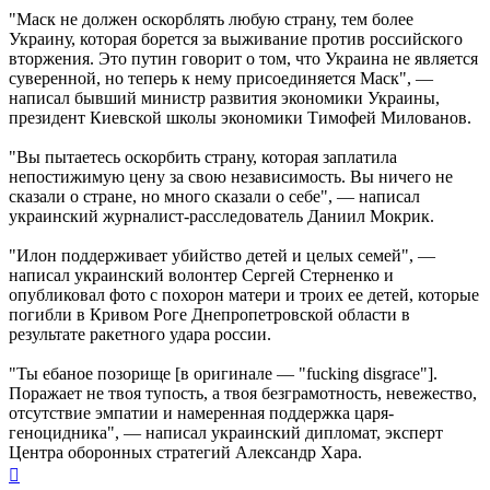
"Маск не должен оскорблять любую страну, тем более
Украину, которая борется за выживание против российского
вторжения. Это путин говорит о том, что Украина не является
суверенной, но теперь к нему присоединяется Маск", —
написал бывший министр развития экономики Украины,
президент Киевской школы экономики Тимофей Милованов.
"Вы пытаетесь оскорбить страну, которая заплатила
непостижимую цену за свою независимость. Вы ничего не
сказали о стране, но много сказали о себе", — написал
украинский журналист-расследователь Даниил Мокрик.
"Илон поддерживает убийство детей и целых семей", —
написал украинский волонтер Сергей Стерненко и
опубликовал фото с похорон матери и троих ее детей, которые
погибли в Кривом Роге Днепропетровской области в
результате ракетного удара россии.
"Ты ебаное позорище [в оригинале — "fucking disgrace"].
Поражает не твоя тупость, а твоя безграмотность, невежество,
отсутствие эмпатии и намеренная поддержка царя-
геноцидника", — написал украинский дипломат, эксперт
Центра оборонных стратегий Александр Хара.
Вернуться