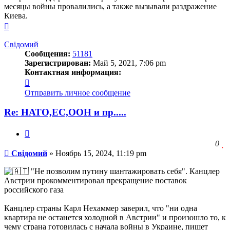
месяцы войны провалились, а также вызывали раздражение
Киева.
Вернуться
к
началу
Свідомий
Сообщения:
51181
Зарегистрирован:
Май 5, 2021, 7:06 pm
Контактная информация:
Контактная
информация
Отправить личное сообщение
пользователя
Свідомий
Re: НАТО,ЕС,ООН и пр.....
Цитата
З
0
Сообщение
ч
Свідомий
»
Ноябрь 15, 2024, 11:19 pm
о
с
"Не позволим путину шантажировать себя". Канцлер
л
Австрии прокомментировал прекращение поставок
российского газа
Канцлер страны Карл Нехаммер заверил, что "ни одна
квартира не останется холодной в Австрии" и произошло то, к
чему страна готовилась с начала войны в Украине, пишет