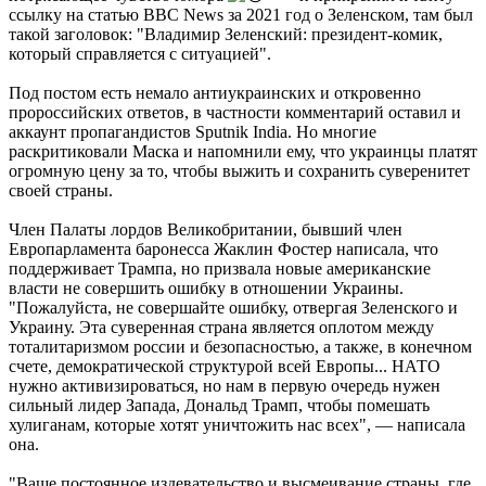
ссылку на статью BBC News за 2021 год о Зеленском, там был
такой заголовок: "Владимир Зеленский: президент-комик,
который справляется с ситуацией".
Под постом есть немало антиукраинских и откровенно
пророссийских ответов, в частности комментарий оставил и
аккаунт пропагандистов Sputnik India. Но многие
раскритиковали Маска и напомнили ему, что украинцы платят
огромную цену за то, чтобы выжить и сохранить суверенитет
своей страны.
Член Палаты лордов Великобритании, бывший член
Европарламента баронесса Жаклин Фостер написала, что
поддерживает Трампа, но призвала новые американские
власти не совершить ошибку в отношении Украины.
"Пожалуйста, не совершайте ошибку, отвергая Зеленского и
Украину. Эта суверенная страна является оплотом между
тоталитаризмом россии и безопасностью, а также, в конечном
счете, демократической структурой всей Европы... НАТО
нужно активизироваться, но нам в первую очередь нужен
сильный лидер Запада, Дональд Трамп, чтобы помешать
хулиганам, которые хотят уничтожить нас всех", — написала
она.
"Ваше постоянное издевательство и высмеивание страны, где