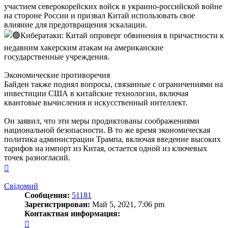
участием северокорейских войск в украино-российской войне
на стороне России и призвал Китай использовать свое
влияние для предотвращения эскалации.
Кибератаки: Китай опроверг обвинения в причастности к
недавним хакерским атакам на американские
государственные учреждения.
Экономические противоречия
Байден также поднял вопросы, связанные с ограничениями на
инвестиции США в китайские технологии, включая
квантовые вычисления и искусственный интеллект.
Он заявил, что эти меры продиктованы соображениями
национальной безопасности. В то же время экономическая
политика администрации Трампа, включая введение высоких
тарифов на импорт из Китая, остается одной из ключевых
точек разногласий.
Вернуться
к
началу
Свідомий
Сообщения:
51181
Зарегистрирован:
Май 5, 2021, 7:06 pm
Контактная информация:
Контактная