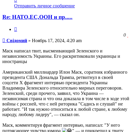
информация
Отправить личное сообщение
пользователя
Свідомий
Re: НАТО,ЕС,ООН и пр.....
Цитата
З
0
Сообщение
ч
Свідомий
»
Ноябрь 17, 2024, 4:20 am
о
с
Маск написал твит, высмеивающий Зеленского и
л
независимость Украины. Его раскритиковали украинцы и
иностранцы
Американский миллиардер Илон Маск, соратник избранного
президента США Дональда Трампа, ретвитнул в своей
соцсети X фрагмент интервью президента Украины
Владимира Зеленского относительно мирных переговоров.
Зеленский, среди прочего, заявил, что Украина —
независимая страна и что она доказала в том числе в ходе этой
войны с россией, что с ней риторика "Садись и слушай" не
работает. "И так нужно относиться к любой стране, к любому
народу, любому лидеру", — сказал он.
Маск, комментируя фрагмент интервью, написал: "У него
потрясающее чувство юмора
" — и прикрепил к твиту