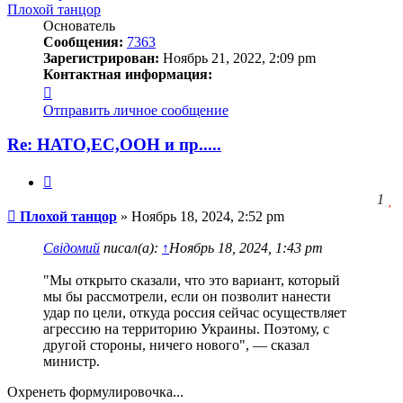
Плохой танцор
Основатель
Сообщения:
7363
Зарегистрирован:
Ноябрь 21, 2022, 2:09 pm
Контактная информация:
Контактная
информация
Отправить личное сообщение
пользователя
Плохой
Re: НАТО,ЕС,ООН и пр.....
танцор
Цитата
З
1
Сообщение
ч
Плохой танцор
»
Ноябрь 18, 2024, 2:52 pm
о
с
Свідомий
писал(а):
↑
Ноябрь 18, 2024, 1:43 pm
л
"Мы открыто сказали, что это вариант, который
мы бы рассмотрели, если он позволит нанести
удар по цели, откуда россия сейчас осуществляет
агрессию на территорию Украины. Поэтому, с
другой стороны, ничего нового", — сказал
министр.
Охренеть формулировочка...