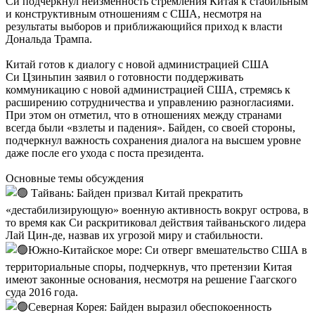
Си подчеркнул неизменность стремления Китая к стабильным
и конструктивным отношениям с США, несмотря на
результаты выборов и приближающийся приход к власти
Дональда Трампа.
Китай готов к диалогу с новой администрацией США
Си Цзиньпин заявил о готовности поддерживать
коммуникацию с новой администрацией США, стремясь к
расширению сотрудничества и управлению разногласиями.
При этом он отметил, что в отношениях между странами
всегда были «взлеты и падения». Байден, со своей стороны,
подчеркнул важность сохранения диалога на высшем уровне
даже после его ухода с поста президента.
Основные темы обсуждения
Тайвань: Байден призвал Китай прекратить
«дестабилизирующую» военную активность вокруг острова, в
то время как Си раскритиковал действия тайваньского лидера
Лай Цин-де, назвав их угрозой миру и стабильности.
Южно-Китайское море: Си отверг вмешательство США в
территориальные споры, подчеркнув, что претензии Китая
имеют законные основания, несмотря на решение Гаагского
суда 2016 года.
Северная Корея: Байден выразил обеспокоенность