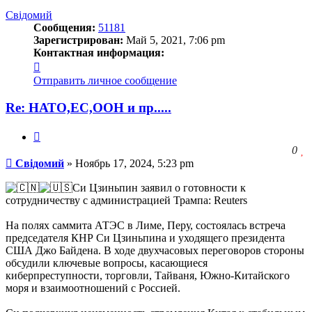
к
началу
Свідомий
Сообщения:
51181
Зарегистрирован:
Май 5, 2021, 7:06 pm
Контактная информация:
Контактная
информация
Отправить личное сообщение
пользователя
Свідомий
Re: НАТО,ЕС,ООН и пр.....
Цитата
З
0
Сообщение
ч
Свідомий
»
Ноябрь 17, 2024, 5:23 pm
о
с
Си Цзиньпин заявил о готовности к
л
сотрудничеству с администрацией Трампа: Reuters
На полях саммита АТЭС в Лиме, Перу, состоялась встреча
председателя КНР Си Цзиньпина и уходящего президента
США Джо Байдена. В ходе двухчасовых переговоров стороны
обсудили ключевые вопросы, касающиеся
киберпреступности, торговли, Тайваня, Южно-Китайского
моря и взаимоотношений с Россией.