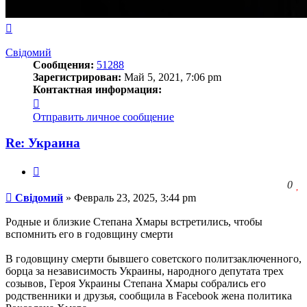
Вернуться
к
началу
Свідомий
Сообщения:
51288
Зарегистрирован:
Май 5, 2021, 7:06 pm
Контактная информация:
Контактная
информация
Отправить личное сообщение
пользователя
Свідомий
Re: Украина
Цитата
З
0
Сообщение
ч
Свідомий
»
Февраль 23, 2025, 3:44 pm
о
с
Родные и близкие Степана Хмары встретились, чтобы
л
вспомнить его в годовщину смерти
В годовщину смерти бывшего советского политзаключенного,
борца за независимость Украины, народного депутата трех
созывов, Героя Украины Степана Хмары собрались его
родственники и друзья, сообщила в Facebook жена политика