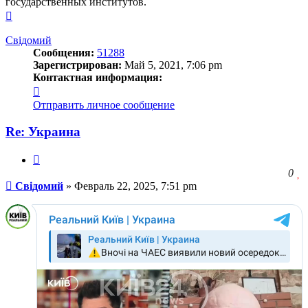
государственных институтов.
Вернуться
к
началу
Свідомий
Сообщения:
51288
Зарегистрирован:
Май 5, 2021, 7:06 pm
Контактная информация:
Контактная
информация
Отправить личное сообщение
пользователя
Свідомий
Re: Украина
Цитата
З
0
Сообщение
ч
Свідомий
»
Февраль 22, 2025, 7:51 pm
о
с
л