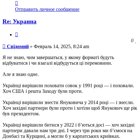
Контактная
информация
Отправить личное сообщение
пользователя
Свідомий
Re: Украина
Цитата
З
0
Сообщение
ч
Свідомий
»
Февраль 14, 2025, 8:24 am
о
с
Я не знаю, чим завершаться, у якому форматі будуть
л
відбуватися і чи взагалі відбудуться ці перемовини.
Але я знаю одне.
Українці вирішили поховати совок у 1991 році — і поховали.
Хоч США і решта Заходу були проти.
Українці вирішили знести Януковича у 2014 році — і знесли.
Хоч західні партнери були проти і хотіли щоб Янукович ще рік
був президентом.
Українці вирішили битися у 2022 і бʼються досі — хоч західні
партнери давали нам три дні. І через три роки ми бʼємося на
Донбасі та Курщині, а могли б у карпатських криївках.