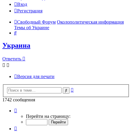
Вход
Регистрация
Свободный Форум
Околополитическая информация
Темы об Украине
Поиск
Украина
Ответить
Версия для печати
Расширенный
Поиск
поиск
1742 сообщения
Страница
81
Перейти на страницу:
из
88
Пред.