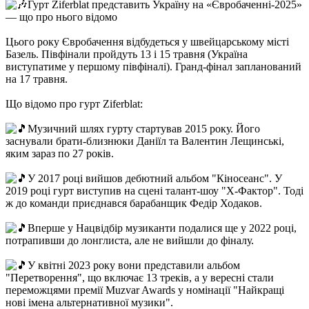
с
Гурт Ziferblat представить Україну на «Євробаченні-2025»
л
— що про нього відомо
Цього року Євробачення відбудеться у швейцарському місті
Базель. Півфінали пройдуть 13 і 15 травня (Україна
виступатиме у першому півфіналі). Гранд-фінал запланований
на 17 травня.
Що відомо про гурт Ziferblat:
Музичний шлях гурту стартував 2015 року. Його
заснували брати-близнюки Даніїл та Валентин Лещинські,
яким зараз по 27 років.
У 2017 році вийшов дебютний альбом "Кіносеанс". У
2019 році гурт виступив на сцені талант-шоу "Х-Фактор". Тоді
ж до команди приєднався барабанщик Федір Ходаков.
Вперше у Нацвідбір музиканти подалися ще у 2022 році,
потрапивши до лонглиста, але не вийшли до фіналу.
У квітні 2023 року вони представили альбом
"Перетворення", що включає 13 треків, а у вересні стали
переможцями премії Muzvar Awards у номінації "Найкращі
нові імена альтернативної музики".