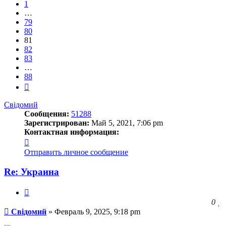
1
…
79
80
81
82
83
…
88
След.
Свідомий
Сообщения:
51288
Зарегистрирован:
Май 5, 2021, 7:06 pm
Контактная информация:
Контактная
информация
Отправить личное сообщение
пользователя
Свідомий
Re: Украина
Цитата
З
0
Сообщение
ч
Свідомий
»
Февраль 9, 2025, 9:18 pm
о