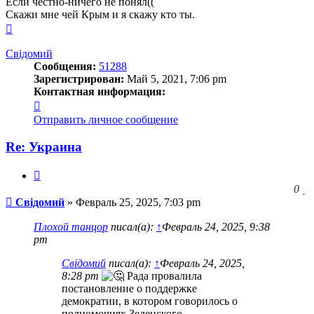
Если честно-ничего не понял((
Скажи мне чей Крым и я скажу кто ты.
Вернуться
к
началу
Свідомий
Сообщения:
51288
Зарегистрирован:
Май 5, 2021, 7:06 pm
Контактная информация:
Контактная
информация
Отправить личное сообщение
пользователя
Свідомий
Re: Украина
Цитата
З
0
Сообщение
ч
Свідомий
»
Февраль 25, 2025, 7:03 pm
о
с
Плохой танцор
писал(а):
↑
Февраль 24, 2025, 9:38
л
pm
Свідомий
писал(а):
↑
Февраль 24, 2025,
8:28 pm
Рада провалила
постановление о поддержке
демократии, в котором говорилось о
полномочиях Зеленского