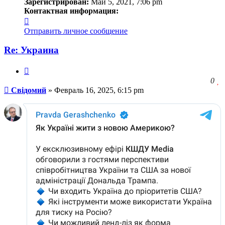
Зарегистрирован:
Май 5, 2021, 7:06 pm
Контактная информация:
Контактная
информация
Отправить личное сообщение
пользователя
Свідомий
Re: Украина
Цитата
З
0
Сообщение
ч
Свідомий
»
Февраль 16, 2025, 6:15 pm
о
с
л