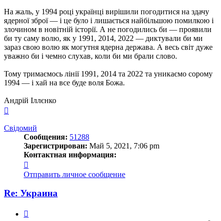
На жаль, у 1994 році українці вирішили погодитися на здачу
ядерної зброї — і це було і лишається найбільшою помилкою і
злочином в новітній історії. А не погодились би — проявили
би ту саму волю, як у 1991, 2014, 2022 — диктували би ми
зараз свою волю як могутня ядерна держава. А весь світ дуже
уважно би і чемно слухав, коли би ми брали слово.
Тому тримаємось лінії 1991, 2014 та 2022 та уникаємо сорому
1994 — і хай на все буде воля Божа.
Андрій Іллєнко
Вернуться
к
началу
Свідомий
Сообщения:
51288
Зарегистрирован:
Май 5, 2021, 7:06 pm
Контактная информация:
Контактная
информация
Отправить личное сообщение
пользователя
Свідомий
Re: Украина
Цитата