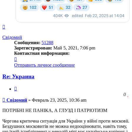
Вернуться
к
началу
Свідомий
Сообщения:
51288
Зарегистрирован:
Май 5, 2021, 7:06 pm
Контактная информация:
Контактная
информация
Отправить личное сообщение
пользователя
Свідомий
Re: Украина
Цитата
З
0
Сообщение
ч
Свідомий
»
Февраль 23, 2025, 10:36 am
о
с
ПОТРІБНІ НЕ ПАНІКА, А ГЛУЗД І ПАТРІОТИЗМ
л
Чергова критична ситуація для України у війні проти московіі.
Бездушних московитів не можна недооцінювати, навіть тому,
що їхній істеблішмент у немалій мірі має українське коріння: і