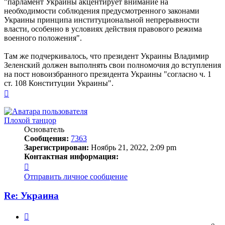
"парламент Украины акцентирует внимание на
необходимости соблюдения предусмотренного законами
Украины принципа институциональной непрерывности
власти, особенно в условиях действия правового режима
военного положения".
Там же подчеркивалось, что президент Украины Владимир
Зеленский должен выполнять свои полномочия до вступления
на пост новоизбранного президента Украины "согласно ч. 1
ст. 108 Конституции Украины".
Вернуться
к
началу
Плохой танцор
Основатель
Сообщения:
7363
Зарегистрирован:
Ноябрь 21, 2022, 2:09 pm
Контактная информация:
Контактная
информация
Отправить личное сообщение
пользователя
Плохой
Re: Украина
танцор
Цитата