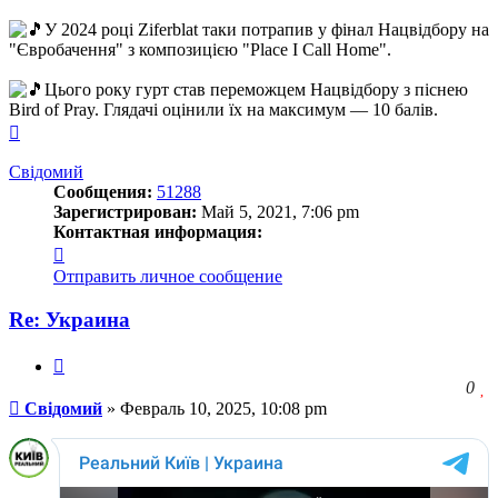
У 2024 році Ziferblat таки потрапив у фінал Нацвідбору на
"Євробачення" з композицією "Place I Call Home".
Цього року гурт став переможцем Нацвідбору з піснею
Bird of Pray. Глядачі оцінили їх на максимум — 10 балів.
Вернуться
к
началу
Свідомий
Сообщения:
51288
Зарегистрирован:
Май 5, 2021, 7:06 pm
Контактная информация:
Контактная
информация
Отправить личное сообщение
пользователя
Свідомий
Re: Украина
Цитата
З
0
Сообщение
ч
Свідомий
»
Февраль 10, 2025, 10:08 pm
о
с
л