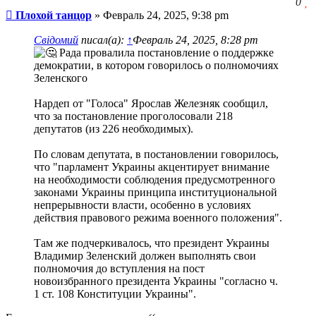
З
0
Сообщение
ч
Плохой танцор
»
Февраль 24, 2025, 9:38 pm
о
с
Свідомий
писал(а):
↑
Февраль 24, 2025, 8:28 pm
л
Рада провалила постановление о поддержке
демократии, в котором говорилось о полномочиях
Зеленского
Нардеп от "Голоса" Ярослав Железняк сообщил,
что за постановление проголосовали 218
депутатов (из 226 необходимых).
По словам депутата, в постановлении говорилось,
что "парламент Украины акцентирует внимание
на необходимости соблюдения предусмотренного
законами Украины принципа институциональной
непрерывности власти, особенно в условиях
действия правового режима военного положения".
Там же подчеркивалось, что президент Украины
Владимир Зеленский должен выполнять свои
полномочия до вступления на пост
новоизбранного президента Украины "согласно ч.
1 ст. 108 Конституции Украины".