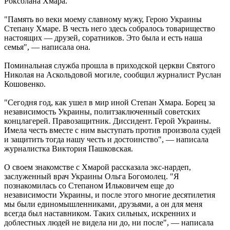
Роксолана Хмара.
"Память во веки моему славному мужу, Герою Украины
Степану Хмаре. В честь него здесь собралось товарищество
настоящих — друзей, соратников. Это была и есть наша
семья", — написала она.
Поминальная служба прошла в приходской церкви Святого
Николая на Аскольдовой могиле, сообщил журналист Руслан
Кошовенко.
"Сегодня год, как ушел в мир иной Степан Хмара. Борец за
независимость Украины, политзаключенный советских
концлагерей. Правозащитник. Диссидент. Герой Украины.
Имела честь вместе с ним выступать против произвола судей
и защитить тогда нашу честь и достоинство", — написала
журналистка Виктория Пашковская.
О своем знакомстве с Хмарой рассказала экс-нардеп,
заслуженный врач Украины Ольга Богомолец. "Я
познакомилась со Степаном Ильковичем еще до
независимости Украины, и после этого многие десятилетия
мы были единомышленниками, друзьями, а он для меня
всегда был наставником. Таких сильных, искренних и
доблестных людей не видела ни до, ни после", — написала