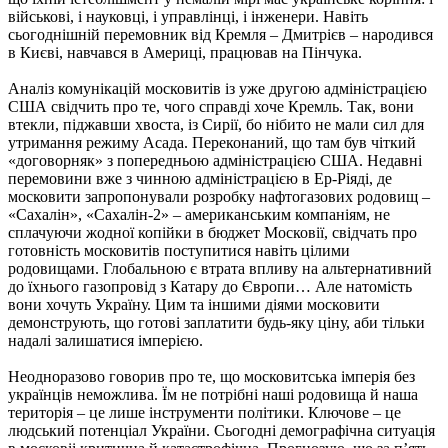
військові, і науковці, і управлінці, і інженери. Навіть
сьогоднішній перемовник від Кремля – Дмитрієв – народився
в Києві, навчався в Америці, працював на Пінчука.
Аналіз комунікацій московитів із уже другою адміністрацією
США свідчить про те, чого справді хоче Кремль. Так, вони
втекли, піджавши хвоста, із Сирії, бо нібито не мали сил для
утримання режиму Асада. Переконаний, що там був чіткий
«договорняк» з попередньою адміністрацією США. Недавні
перемовини вже з чинною адміністрацією в Ер-Ріяді, де
московити запропонували розробку нафтогазових родовищ –
«Сахалін», «Сахалін-2» – американським компаніям, не
сплачуючи жодної копійки в бюджет Московії, свідчать про
готовність московитів поступитися навіть цілими
родовищами. Глобальною є втрата впливу на альтернативний
до їхнього газопровід з Катару до Європи… Але натомість
вони хочуть Україну. Цим та іншими діями московити
демонструють, що готові заплатити будь-яку ціну, аби тільки
надалі залишатися імперією.
Неодноразово говорив про те, що московитська імперія без
українців неможлива. Їм не потрібні наші родовища й наша
територія – це лише інструменти політики. Ключове – це
людський потенціал України. Сьогодні демографічна ситуація