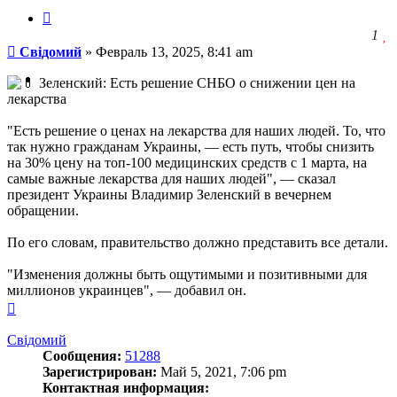
Цитата
З
1
Сообщение
ч
Свідомий
»
Февраль 13, 2025, 8:41 am
о
с
Зеленский: Есть решение СНБО о снижении цен на
л
лекарства
"Есть решение о ценах на лекарства для наших людей. То, что
так нужно гражданам Украины, — есть путь, чтобы снизить
на 30% цену на топ-100 медицинских средств с 1 марта, на
самые важные лекарства для наших людей", — сказал
президент Украины Владимир Зеленский в вечернем
обращении.
По его словам, правительство должно представить все детали.
"Изменения должны быть ощутимыми и позитивными для
миллионов украинцев", — добавил он.
Вернуться
к
началу
Свідомий
Сообщения:
51288
Зарегистрирован:
Май 5, 2021, 7:06 pm
Контактная информация: