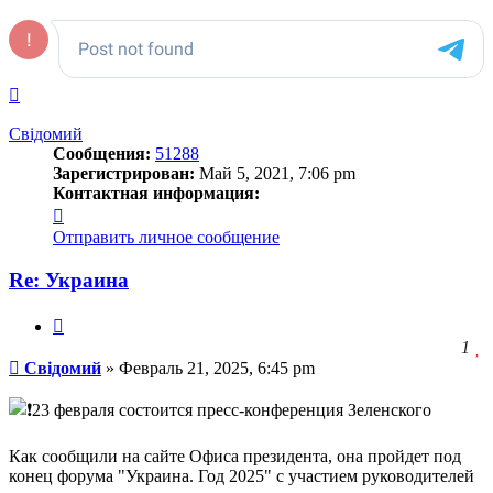
о
с
л
Вернуться
к
началу
Свідомий
Сообщения:
51288
Зарегистрирован:
Май 5, 2021, 7:06 pm
Контактная информация:
Контактная
информация
Отправить личное сообщение
пользователя
Свідомий
Re: Украина
Цитата
З
1
Сообщение
ч
Свідомий
»
Февраль 21, 2025, 6:45 pm
о
с
23 февраля состоится пресс-конференция Зеленского
л
Как сообщили на сайте Офиса президента, она пройдет под
конец форума "Украина. Год 2025" с участием руководителей