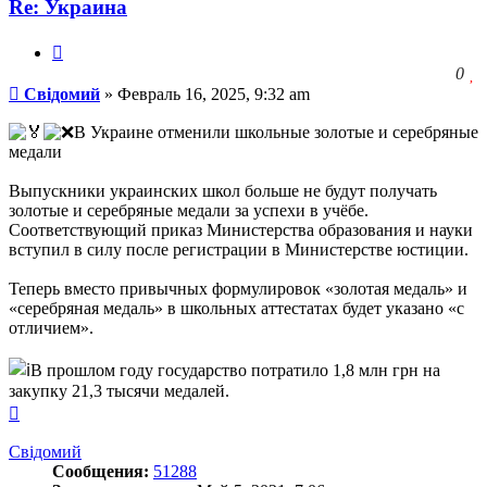
Re: Украина
Цитата
З
0
Сообщение
ч
Свідомий
»
Февраль 16, 2025, 9:32 am
о
с
В Украине отменили школьные золотые и серебряные
л
медали
Выпускники украинских школ больше не будут получать
золотые и серебряные медали за успехи в учёбе.
Соответствующий приказ Министерства образования и науки
вступил в силу после регистрации в Министерстве юстиции.
Теперь вместо привычных формулировок «золотая медаль» и
«серебряная медаль» в школьных аттестатах будет указано «с
отличием».
В прошлом году государство потратило 1,8 млн грн на
закупку 21,3 тысячи медалей.
Вернуться
к
началу
Свідомий
Сообщения:
51288