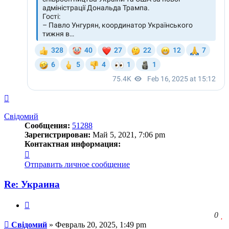
Вернуться
к
началу
Свідомий
Сообщения:
51288
Зарегистрирован:
Май 5, 2021, 7:06 pm
Контактная информация:
Контактная
информация
Отправить личное сообщение
пользователя
Свідомий
Re: Украина
Цитата
З
0
Сообщение
ч
Свідомий
»
Февраль 20, 2025, 1:49 pm