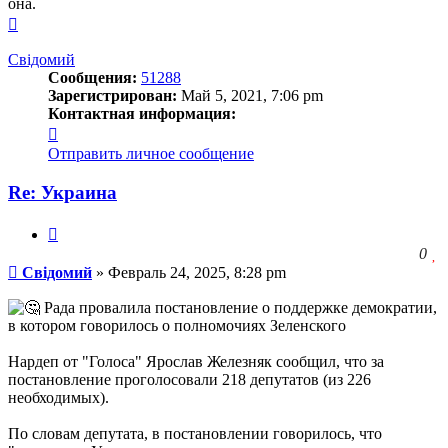
она.
Вернуться
к
началу
Свідомий
Сообщения:
51288
Зарегистрирован:
Май 5, 2021, 7:06 pm
Контактная информация:
Контактная
информация
Отправить личное сообщение
пользователя
Свідомий
Re: Украина
Цитата
З
0
Сообщение
ч
Свідомий
»
Февраль 24, 2025, 8:28 pm
о
с
Рада провалила постановление о поддержке демократии,
л
в котором говорилось о полномочиях Зеленского
Нардеп от "Голоса" Ярослав Железняк сообщил, что за
постановление проголосовали 218 депутатов (из 226
необходимых).
По словам депутата, в постановлении говорилось, что