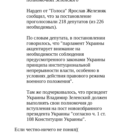
Нардеп от "Голоса" Ярослав Железняк
сообщил, что за постановление
проголосовали 218 депутатов (из 226
необходимых).
По словам депутата, в постановлении
говорилось, что "парламент Украины
акцентирует внимание на
необходимости соблюдения
предусмотренного законами Украины
принципа институциональной
непрерывности власти, особенно в
условиях действия правового режима
военного положения".
Там же подчеркивалось, что президент
Украины Владимир Зеленский должен
выполнять свои полномочия до
вступления на пост новоизбранного
президента Украины "согласно ч. 1 ст.
108 Конституции Украины".
Если честно-ничего не понял((