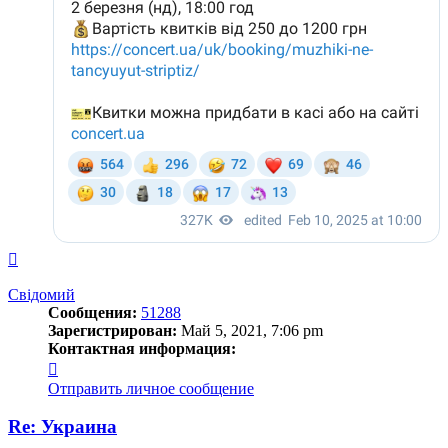
Вернуться
к
началу
Свідомий
Сообщения:
51288
Зарегистрирован:
Май 5, 2021, 7:06 pm
Контактная информация:
Контактная
информация
Отправить личное сообщение
пользователя
Свідомий
Re: Украина