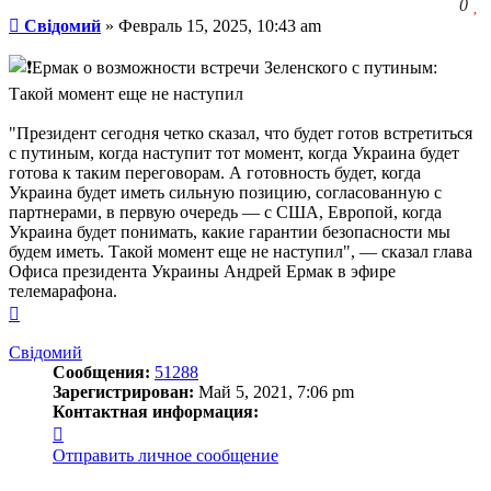
З
0
Сообщение
ч
Свідомий
»
Февраль 15, 2025, 10:43 am
о
с
Ермак о возможности встречи Зеленского с путиным:
л
Такой момент еще не наступил
"Президент сегодня четко сказал, что будет готов встретиться
с путиным, когда наступит тот момент, когда Украина будет
готова к таким переговорам. А готовность будет, когда
Украина будет иметь сильную позицию, согласованную с
партнерами, в первую очередь — с США, Европой, когда
Украина будет понимать, какие гарантии безопасности мы
будем иметь. Такой момент еще не наступил", — сказал глава
Офиса президента Украины Андрей Ермак в эфире
телемарафона.
Вернуться
к
началу
Свідомий
Сообщения:
51288
Зарегистрирован:
Май 5, 2021, 7:06 pm
Контактная информация:
Контактная
информация
Отправить личное сообщение
пользователя
Свідомий