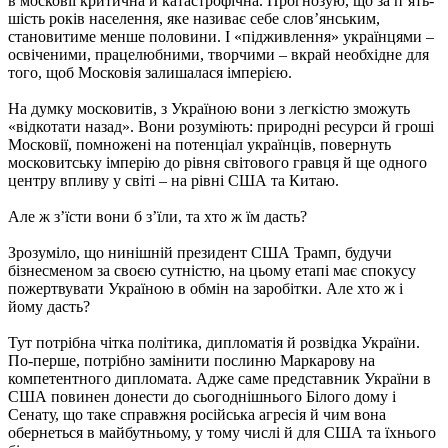
в московіі критична й катастрофічна. Прогнозую, що за п’ять-
шість років населення, яке називає себе слов’янським,
становитиме менше половини. І «підживлення» українцями –
освіченими, працелюбними, творчими – вкрай необхідне для
того, щоб Московія залишалася імперією.
На думку московитів, з Україною вони з легкістю зможуть
«відкотати назад». Вони розуміють: природні ресурси й гроші
Московії, помножені на потенціал українців, повернуть
московитську імперію до рівня світового гравця й ще одного
центру впливу у світі – на рівні США та Китаю.
Але ж з’їсти вони б з’їли, та хто ж їм дасть?
Зрозуміло, що нинішній президент США Трамп, будучи
бізнесменом за своєю сутністю, на цьому етапі має спокусу
пожертвувати Україною в обмін на заробітки. Але хто ж і
йому дасть?
Тут потрібна чітка політика, дипломатія й розвідка України.
По-перше, потрібно замінити послиню Маркарову на
компетентного дипломата. Адже саме представник України в
США повинен донести до сьогоднішнього Білого дому і
Сенату, що таке справжня російська агресія й чим вона
обернеться в майбутньому, у тому числі й для США та їхнього