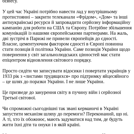
бізнесу.
У цей час Україні потрібно навести лад у внутрішньому
протистоянні – закрити телеканали «Фрідом», «Дом» та інші
антиукраїнські ресурси й запровадити серйозну інформаційну
кампанію для роботи на США та Європу. Потрібне збільшення
комунікацій із нашими європейськими партнерами. На жаль,
дві зустрічі в Парижі не привели європейців до єдності.
Власне, цементуючим фактором єдності в Європі повинна
стати позиція й політика України. Саме позиція України щодо
повернення у світ загальнолюдських цінностей має стати
епіцентром відновлення світового порядку.
Просто сидіти чи записувати відосики і повертати українців у
1933 рік з «листами трудящихся» про підтримку яйцесяйного
– це шлях до поразки України. І не лише України.
Це призведе до занурення світу в пучину війн і серйозної
Третьої світової.
Чи спроможні сьогоднішні так звані керманичі в Україні
запустити механізм шляху до перемоги? Переконаний, що ні.
А ті, хто їх обожнює, мають задуматися над тим, де будуть
жити їхні діти та онуки і в якій країні.