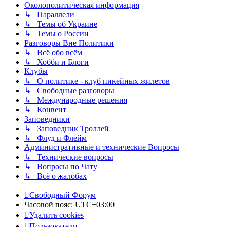
Околополитическая информация
↳ Параллели
↳ Темы об Украине
↳ Темы о России
Разговоры Вне Политики
↳ Всё обо всём
↳ Хобби и Блоги
Клубы
↳ О политике - клуб пикейных жилетов
↳ Свободные разговоры
↳ Международные решения
↳ Конвент
Заповедники
↳ Заповедник Троллей
↳ Флуд и Флейм
Административные и технические Вопросы
↳ Технические вопросы
↳ Вопросы по Чату
↳ Всё о жалобах
Свободный Форум
Часовой пояс:
UTC+03:00
Удалить cookies
Пользователи