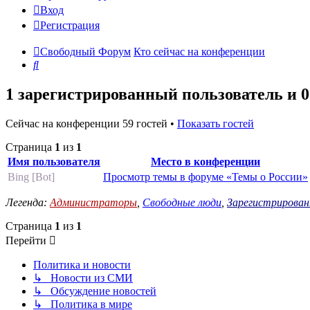
Вход
Регистрация
Свободный Форум
Кто сейчас на конференции
Поиск
1 зарегистрированный пользователь и 
Сейчас на конференции 59 гостей •
Показать гостей
Страница
1
из
1
Имя пользователя
Место в конференции
Bing [Bot]
Просмотр темы в форуме «Темы о России»
Легенда:
Администраторы
,
Свободные люди
,
Зарегистрирован
Страница
1
из
1
Перейти
Политика и новости
↳ Новости из СМИ
↳ Обсуждение новостей
↳ Политика в мире