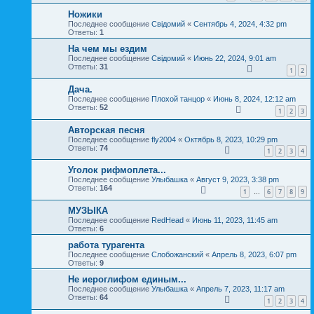
Ножики
Последнее сообщение
Свідомий
«
Сентябрь 4, 2024, 4:32 pm
Ответы:
1
На чем мы ездим
Последнее сообщение
Свідомий
«
Июнь 22, 2024, 9:01 am
Ответы:
31
1
2
Дача.
Последнее сообщение
Плохой танцор
«
Июнь 8, 2024, 12:12 am
Ответы:
52
1
2
3
Авторская песня
Последнее сообщение
fly2004
«
Октябрь 8, 2023, 10:29 pm
Ответы:
74
1
2
3
4
Уголок рифмоплета...
Последнее сообщение
Улыбашка
«
Август 9, 2023, 3:38 pm
Ответы:
164
1
6
7
8
9
…
МУЗЫКА
Последнее сообщение
RedHead
«
Июнь 11, 2023, 11:45 am
Ответы:
6
работа турагента
Последнее сообщение
Слобожанский
«
Апрель 8, 2023, 6:07 pm
Ответы:
9
Не иероглифом единым...
Последнее сообщение
Улыбашка
«
Апрель 7, 2023, 11:17 am
Ответы:
64
1
2
3
4