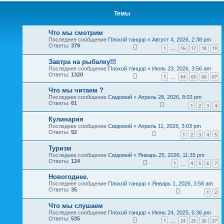
Темы
Что мы смотрим
Последнее сообщение
Плохой танцор
«
Август 4, 2026, 2:38 pm
Ответы:
379
1
16
17
18
19
…
Завтра на рыбалку!!!
Последнее сообщение
Плохой танцор
«
Июль 23, 2026, 3:56 am
Ответы:
1320
1
64
65
66
67
…
Что мы читаем ?
Последнее сообщение
Свідомий
«
Апрель 28, 2026, 8:03 pm
Ответы:
61
1
2
3
4
Кулинария
Последнее сообщение
Свідомий
«
Апрель 11, 2026, 3:03 pm
Ответы:
92
1
2
3
4
5
Туризм
Последнее сообщение
Свідомий
«
Январь 25, 2026, 11:35 pm
Ответы:
124
1
4
5
6
7
…
Новогоднее.
Последнее сообщение
Плохой танцор
«
Январь 1, 2026, 3:58 am
Ответы:
35
1
2
Что мы слушаем
Последнее сообщение
Плохой танцор
«
Июнь 24, 2025, 5:36 pm
Ответы:
535
1
24
25
26
27
…