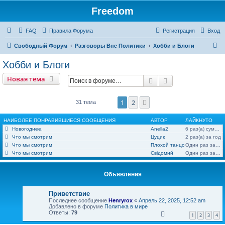
Freedom
FAQ
Правила Форума
Регистрация
Вход
П
Свободный Форум
Разговоры Вне Политики
Хобби и Блоги
о
Хобби и Блоги
и
Новая тема
Поиск
Расширенный по
с
к
1
2
След.
31 тема
НАИБОЛЕЕ ПОНРАВИВШИЕСЯ СООБЩЕНИЯ
АВТОР
ЛАЙКНУТО
Новогоднее.
Anella2
6 раз(а) суммарно
Что мы смотрим
Цуцик
2 раз(а) за год
Что мы смотрим
Плохой танцор
Один раз за месяц
Что мы смотрим
Свідомий
Один раз за неделю
Объявления
Приветствие
Последнее сообщение
Henryrox
«
Апрель 22, 2025, 12:52 am
Добавлено в форуме
Политика в мире
Ответы:
79
1
2
3
4