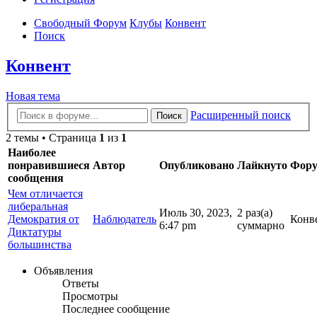
Свободный Форум
Клубы
Конвент
Поиск
Конвент
Новая тема
Расширенный поиск
Поиск
2 темы • Страница
1
из
1
Наиболее
понравившиеся
Автор
Опубликовано
Лайкнуто
Фор
сообщения
Чем отличается
либеральная
Июль 30, 2023,
2 раз(а)
Демократия от
Наблюдатель
Конв
6:47 pm
суммарно
Диктатуры
большинства
Объявления
Ответы
Просмотры
Последнее сообщение