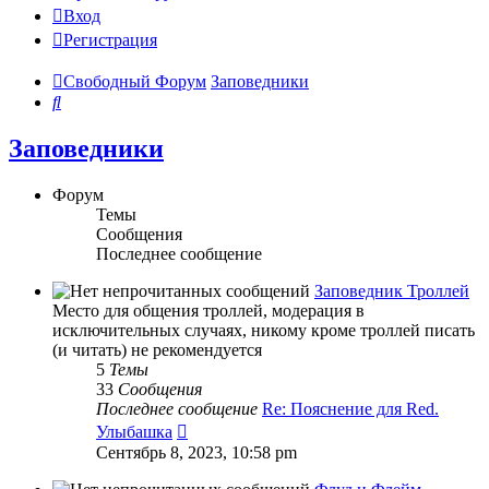
Вход
Регистрация
Свободный Форум
Заповедники
Поиск
Заповедники
Форум
Темы
Сообщения
Последнее сообщение
Заповедник Троллей
Место для общения троллей, модерация в
исключительных случаях, никому кроме троллей писать
(и читать) не рекомендуется
5
Темы
33
Сообщения
Последнее сообщение
Re: Пояснение для Red.
Перейти
Улыбашка
к
Сентябрь 8, 2023, 10:58 pm
последнему
сообщению