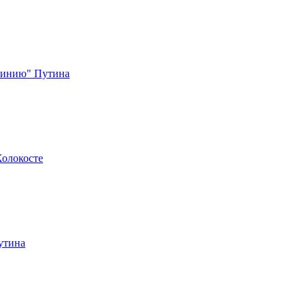
 линию" Путина
Холокосте
утина