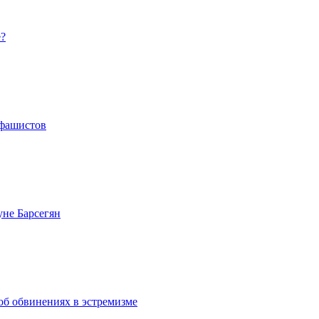
е?
 фашистов
уне Барсегян
об обвинениях в эстремизме