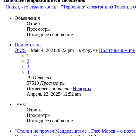
Наиболее понравившиеся сообщения
"Понял, что стране конец". "Террорист"-электрик из Торопца 
Объявления
Ответы
Просмотры
Последнее сообщение
Приветствие
OiUS
»
Май 4, 2021, 9:22 pm
» в форуме
Политика в мире
1
2
3
4
79
Ответы
57518
Просмотры
Последнее сообщение
Henryrox
Апрель 22, 2025, 12:52 am
Темы
Ответы
Просмотры
Последнее сообщение
“Сталин не прочел Мандельштама”. Глеб Морев – о поэта