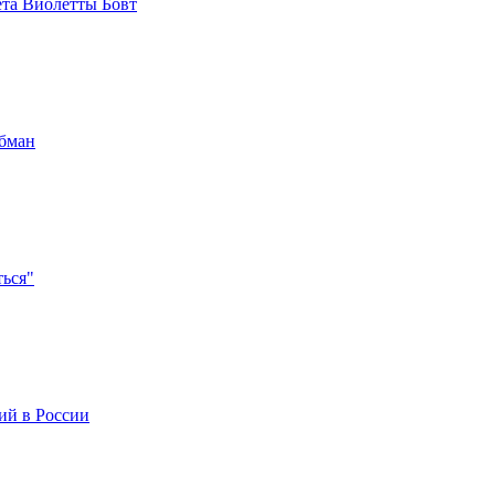
ета Виолетты Бовт
обман
ться"
ий в России