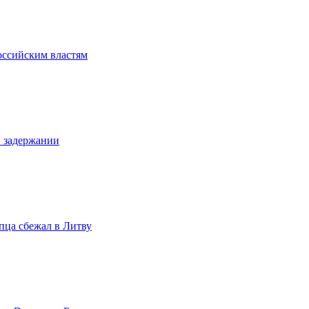
оссийским властям
и задержании
опца сбежал в Литву