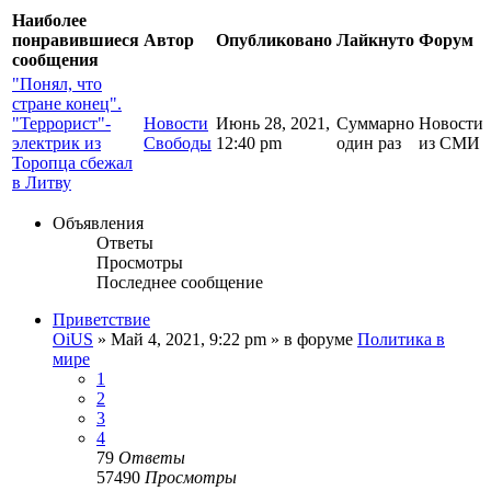
Наиболее
понравившиеся
Автор
Опубликовано
Лайкнуто
Форум
сообщения
"Понял, что
стране конец".
"Террорист"-
Новости
Июнь 28, 2021,
Суммарно
Новости
электрик из
Свободы
12:40 pm
один раз
из СМИ
Торопца сбежал
в Литву
Объявления
Ответы
Просмотры
Последнее сообщение
Приветствие
OiUS
»
Май 4, 2021, 9:22 pm
» в форуме
Политика в
мире
1
2
3
4
79
Ответы
57490
Просмотры