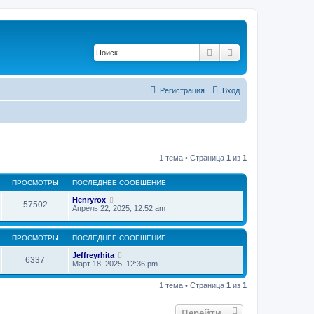
Поиск
Расширенный по
Регистрация
Вход
1 тема • Страница
1
из
1
ПРОСМОТРЫ
ПОСЛЕДНЕЕ СООБЩЕНИЕ
Henryrox
57502
Апрель 22, 2025, 12:52 am
ПРОСМОТРЫ
ПОСЛЕДНЕЕ СООБЩЕНИЕ
Jeffreyrhita
6337
Март 18, 2025, 12:36 pm
1 тема • Страница
1
из
1
Перейти