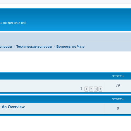
и не только о ней
Вопросы
Технические вопросы
Вопросы по Чату
ширенный поиск
ОТВЕТЫ
79
1
2
3
4
ОТВЕТЫ
: An Overview
0