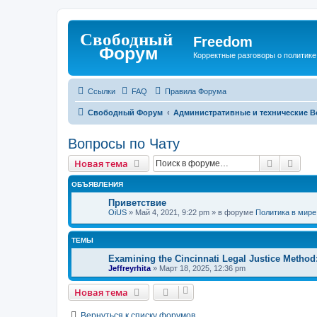
Freedom
Корректные разговоры о политике 
Ссылки
FAQ
Правила Форума
Свободный Форум
Административные и технические 
Вопросы по Чату
Поиск
Рас
Новая тема
ОБЪЯВЛЕНИЯ
Приветствие
OiUS
»
Май 4, 2021, 9:22 pm
» в форуме
Политика в мире
ТЕМЫ
Examining the Cincinnati Legal Justice Method
Jeffreyrhita
»
Март 18, 2025, 12:36 pm
Новая тема
Вернуться к списку форумов