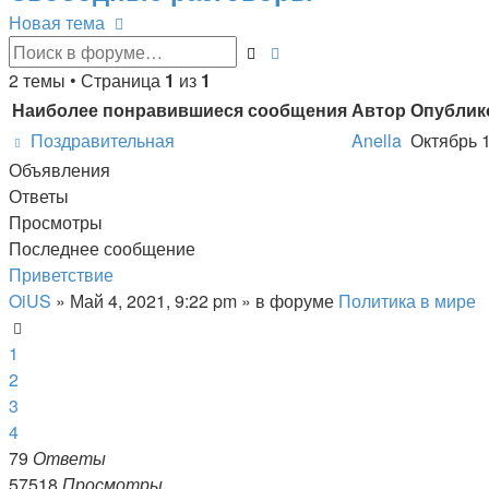
Новая тема
Расширенный
Поиск
поиск
2 темы • Страница
1
из
1
Наиболее понравившиеся сообщения
Автор
Опублик
Поздравительная
Anella
Объявления
Ответы
Просмотры
Последнее сообщение
Приветствие
OiUS
»
Май 4, 2021, 9:22 pm
» в форуме
Политика в мире
1
2
3
4
79
Ответы
57518
Просмотры