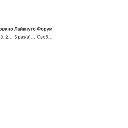
овано
Лайкнуто
Форум
Октябрь 19, 2021, 7:26 pm
5 раз(а) суммарно
Свободные разговоры