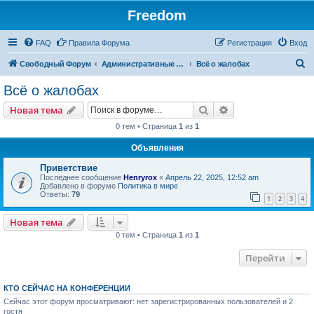
Freedom
FAQ
Правила Форума
Регистрация
Вход
П
Свободный Форум
Административные и технические Вопросы
Всё о жалобах
о
Всё о жалобах
и
Поиск
Расширенный пои
Новая тема
с
0 тем • Страница
1
из
1
к
Объявления
Приветствие
Последнее сообщение
Henryrox
«
Апрель 22, 2025, 12:52 am
Добавлено в форуме
Политика в мире
Ответы:
79
1
2
3
4
Новая тема
0 тем • Страница
1
из
1
Перейти
КТО СЕЙЧАС НА КОНФЕРЕНЦИИ
Сейчас этот форум просматривают: нет зарегистрированных пользователей и 2
гостя