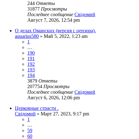
244
Ответы
31877
Просмотры
Последнее сообщение
Свідомий
Август 7, 2026, 12:54 pm
О делах Оманских (версия с цензора).
aquarius580
»
Май 5, 2022, 1:23 am
1
…
190
191
192
193
194
3879
Ответы
207754
Просмотры
Последнее сообщение
Свідомий
Август 6, 2026, 12:06 pm
Церковные страсти .
Свідомий
»
Март 27, 2023, 9:17 pm
1
…
59
60