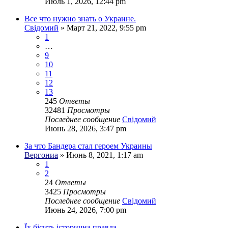
Июль 1, 2026, 12:44 pm
Все что нужно знать о Украине.
Свідомий
»
Март 21, 2022, 9:55 pm
1
…
9
10
11
12
13
245
Ответы
32481
Просмотры
Последнее сообщение
Свідомий
Июнь 28, 2026, 3:47 pm
За что Бандера стал героем Украины
Вергониа
»
Июнь 8, 2021, 1:17 am
1
2
24
Ответы
3425
Просмотры
Последнее сообщение
Свідомий
Июнь 24, 2026, 7:00 pm
Їх бісить історична правда.