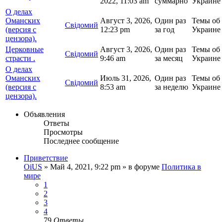
2022, 11:03 am
суммарно
Украине
О делах
Оманских
Август 3, 2026,
Один раз
Темы об
Свідомий
(версия с
12:23 pm
за год
Украине
цензора).
Церковные
Август 3, 2026,
Один раз
Темы об
Свідомий
страсти .
9:46 am
за месяц
Украине
О делах
Оманских
Июль 31, 2026,
Один раз
Темы об
Свідомий
(версия с
8:53 am
за неделю
Украине
цензора).
Объявления
Ответы
Просмотры
Последнее сообщение
Приветствие
OiUS
»
Май 4, 2021, 9:22 pm
» в форуме
Политика в
мире
1
2
3
4
79
Ответы