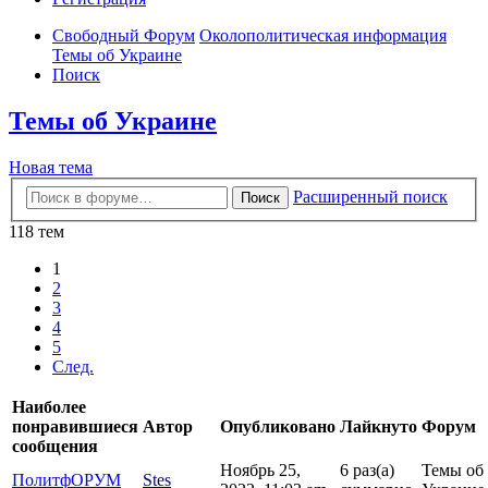
Свободный Форум
Околополитическая информация
Темы об Украине
Поиск
Темы об Украине
Новая тема
Расширенный поиск
Поиск
118 тем
1
2
3
4
5
След.
Наиболее
понравившиеся
Автор
Опубликовано
Лайкнуто
Форум
сообщения
Ноябрь 25,
6 раз(а)
Темы об
ПолитфОРУМ
Stes