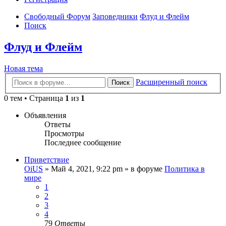
Свободный Форум
Заповедники
Флуд и Флейм
Поиск
Флуд и Флейм
Новая тема
Расширенный поиск
Поиск
0 тем • Страница
1
из
1
Объявления
Ответы
Просмотры
Последнее сообщение
Приветствие
OiUS
»
Май 4, 2021, 9:22 pm
» в форуме
Политика в
мире
1
2
3
4
79
Ответы