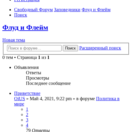
Свободный Форум
Заповедники
Флуд и Флейм
Поиск
Флуд и Флейм
Новая тема
Расширенный поиск
Поиск
0 тем • Страница
1
из
1
Объявления
Ответы
Просмотры
Последнее сообщение
Приветствие
OiUS
»
Май 4, 2021, 9:22 pm
» в форуме
Политика в
мире
1
2
3
4
79
Ответы