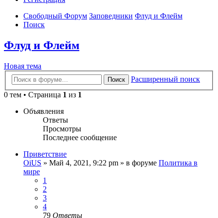
Свободный Форум
Заповедники
Флуд и Флейм
Поиск
Флуд и Флейм
Новая тема
Расширенный поиск
Поиск
0 тем • Страница
1
из
1
Объявления
Ответы
Просмотры
Последнее сообщение
Приветствие
OiUS
»
Май 4, 2021, 9:22 pm
» в форуме
Политика в
мире
1
2
3
4
79
Ответы