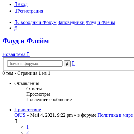
Вход
Регистрация
Свободный Форум
Заповедники
Флуд и Флейм
Поиск
Флуд и Флейм
Новая тема
Расширенный
Поиск
поиск
0 тем • Страница
1
из
1
Объявления
Ответы
Просмотры
Последнее сообщение
Приветствие
OiUS
»
Май 4, 2021, 9:22 pm
» в форуме
Политика в мире
1
2