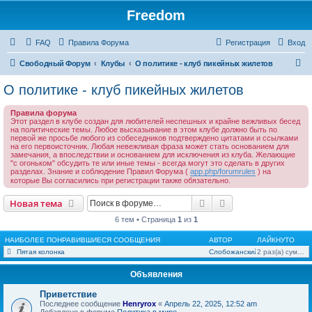
Freedom
FAQ
Правила Форума
Регистрация
Вход
П
Свободный Форум
Клубы
О политике - клуб пикейных жилетов
о
О политике - клуб пикейных жилетов
и
Правила форума
с
Этот раздел в клубе создан для любителей неспешных и крайне вежливых бесед
на политические темы. Любое высказывание в этом клубе должно быть по
к
первой же просьбе любого из собеседников подтверждено цитатами и ссылками
на его первоисточник. Любая невежливая фраза может стать основанием для
замечания, а впоследствии и основанием для исключения из клуба. Желающие
"с огоньком" обсудить те или иные темы - всегда могут это сделать в других
разделах. Знание и соблюдение Правил Форума (
app.php/forumrules
) на
которые Вы согласились при регистрации также обязательно.
Поиск
Расширенный пои
Новая тема
6 тем • Страница
1
из
1
НАИБОЛЕЕ ПОНРАВИВШИЕСЯ СООБЩЕНИЯ
АВТОР
ЛАЙКНУТО
Пятая колонка
Слобожанский
2 раз(а) суммарно
Объявления
Приветствие
Последнее сообщение
Henryrox
«
Апрель 22, 2025, 12:52 am