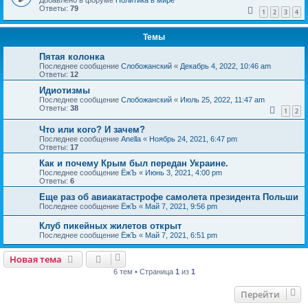
Добавлено в форуме
Политика в мире
Ответы:
79
1
2
3
4
Темы
Пятая колонка
Последнее сообщение
Слобожанский
«
Декабрь 4, 2022, 10:46 am
Ответы:
12
Идиотизмы
Последнее сообщение
Слобожанский
«
Июль 25, 2022, 11:47 am
Ответы:
38
1
2
Что или кого? И зачем?
Последнее сообщение
Anella
«
Ноябрь 24, 2021, 6:47 pm
Ответы:
17
Как и почему Крым был передан Украине.
Последнее сообщение
ЁжЪ
«
Июнь 3, 2021, 4:00 pm
Ответы:
6
Еще раз об авиакатастрофе самолета президента Польши
Последнее сообщение
ЁжЪ
«
Май 7, 2021, 9:56 pm
Клуб пикейных жилетов открыт
Последнее сообщение
ЁжЪ
«
Май 7, 2021, 6:51 pm
Новая тема
6 тем • Страница
1
из
1
Перейти