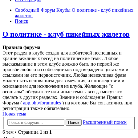
Свободный Форум
Клубы
О политике - клуб пикейных
жилетов
Поиск
О политике - клуб пикейных жилетов
Правила форума
Этот раздел в клубе создан для любителей неспешных и
крайне вежливых бесед на политические темы. Любое
высказывание в этом клубе должно быть по первой же
просьбе любого из собеседников подтверждено цитатами и
ссылками на его первоисточник. Любая невежливая фраза
может стать основанием для замечания, а впоследствии и
основанием для исключения из клуба. Желающие "с
огоньком" обсудить те или иные темы - всегда могут это
сделать в других разделах. Знание и соблюдение Правил
Форума (
app.php/forumrules
) на которые Вы согласились при
регистрации также обязательно.
Новая тема
Расширенный поиск
Поиск
6 тем • Страница
1
из
1