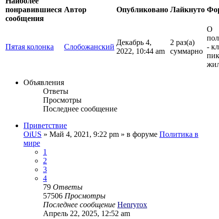
Наиболее
понравившиеся
Автор
Опубликовано
Лайкнуто
Фо
сообщения
О
пол
Декабрь 4,
2 раз(а)
Пятая колонка
Слобожанский
- к
2022, 10:44 am
суммарно
пи
жил
Объявления
Ответы
Просмотры
Последнее сообщение
Приветствие
OiUS
»
Май 4, 2021, 9:22 pm
» в форуме
Политика в
мире
1
2
3
4
79
Ответы
57506
Просмотры
Последнее сообщение
Henryrox
Апрель 22, 2025, 12:52 am