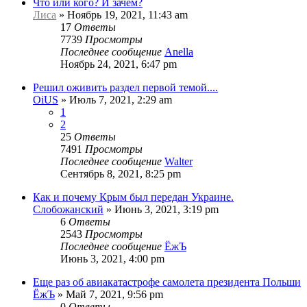
Что или кого? И зачем?
Лиса
»
Ноябрь 19, 2021, 11:43 am
17
Ответы
7739
Просмотры
Последнее сообщение
Anella
Ноябрь 24, 2021, 6:47 pm
Решил оживить раздел первой темой....
OiUS
»
Июль 7, 2021, 2:29 am
1
2
25
Ответы
7491
Просмотры
Последнее сообщение
Walter
Сентябрь 8, 2021, 8:25 pm
Как и почему Крым был передан Украине.
Слобожанский
»
Июнь 3, 2021, 3:19 pm
6
Ответы
2543
Просмотры
Последнее сообщение
ЁжЪ
Июнь 3, 2021, 4:00 pm
Еще раз об авиакатастрофе самолета президента Польши
ЁжЪ
»
Май 7, 2021, 9:56 pm
0
Ответы