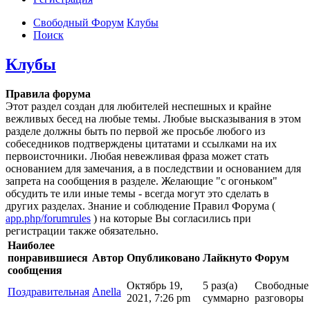
Свободный Форум
Клубы
Поиск
Клубы
Правила форума
Этот раздел создан для любителей неспешных и крайне
вежливых бесед на любые темы. Любые высказывания в этом
разделе должны быть по первой же просьбе любого из
собеседников подтверждены цитатами и ссылками на их
первоисточники. Любая невежливая фраза может стать
основанием для замечания, а в последствии и основанием для
запрета на сообщения в разделе. Желающие "с огоньком"
обсудить те или иные темы - всегда могут это сделать в
других разделах. Знание и соблюдение Правил Форума (
app.php/forumrules
) на которые Вы согласились при
регистрации также обязательно.
Наиболее
понравившиеся
Автор
Опубликовано
Лайкнуто
Форум
сообщения
Октябрь 19,
5 раз(а)
Свободные
Поздравительная
Anella
2021, 7:26 pm
суммарно
разговоры