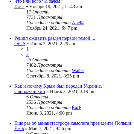
Что или кого? И зачем?
Лиса
»
Ноябрь 19, 2021, 11:43 am
17
Ответы
7731
Просмотры
Последнее сообщение
Anella
Ноябрь 24, 2021, 6:47 pm
Решил оживить раздел первой темой....
OiUS
»
Июль 7, 2021, 2:29 am
1
2
25
Ответы
7482
Просмотры
Последнее сообщение
Walter
Сентябрь 8, 2021, 8:25 pm
Как и почему Крым был передан Украине.
Слобожанский
»
Июнь 3, 2021, 3:19 pm
6
Ответы
2536
Просмотры
Последнее сообщение
ЁжЪ
Июнь 3, 2021, 4:00 pm
Еще раз об авиакатастрофе самолета президента Польши
ЁжЪ
»
Май 7, 2021, 9:56 pm
0
Ответы