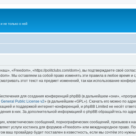
и не только о ней
ш», «Freedom», «https://politclubs.com/dom»), вы подтверждаете своё согла
dom». Мы оставляем за собой право изменять эти правила в любое время и с
матривать этот текст на предмет изменений, так как использование конфе
еспечения для создания конференций phpBB (в дальнейшем «они», «програ
General Public License v2
» (в дальнейшем «GPL»). Скачать его можно по адр
зацией и поддержкой интернет-конференций, и phpBB Limited не несёт ответ
ведения в них. За дополнительной информацией о phpBB обращайтесь по адр
их, клеветнических сообщений, порнографических сообщений, призывов к на
вляет услуги хостинга для форумов «Freedom» или международное право. По
м ваш провайдер будет поставлен в известность, если мы сочтём это нужны