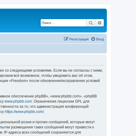
Поиск
Расширенный по
Регистрация
Вход
сие со следующими условиями. Если вы не согласны с ними,
делаем всё возможное, чтобы уведомить вас об этом,
ренции «Freedom» после обновления/исправления условий
ммное обеспечение phpBB», «www.phpbb.com», «phpBB
есу
www.phpbb.com
. Ограничения лицензии GPL для
ственности за то, что администрация конференций
есу
https://www.phpbb.com/
.
циональной розни и прочих сообщений, которые могут
пытки размещения таких сообщений могут привести к
м. IP-адреса всех сообщений сохраняются для