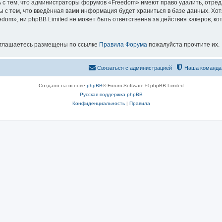
 с тем, что администраторы форумов «Freedom» имеют право удалить, отред
ы с тем, что введённая вами информация будет храниться в базе данных. Хо
om», ни phpBB Limited не может быть ответственна за действия хакеров, ко
оглашаетесь размещены по ссылке
Правила Форума
пожалуйста прочтите их.
Связаться с администрацией
Наша команда
Создано на основе
phpBB
® Forum Software © phpBB Limited
Русская поддержка phpBB
Конфиденциальность
|
Правила