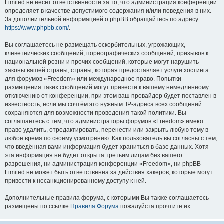
Limited не несёт ответственности за то, что администрация конференций
определяет в качестве допустимого содержания и/или поведения в них.
За дополнительной информацией о phpBB обращайтесь по адресу
https://www.phpbb.com/
.
Вы соглашаетесь не размещать оскорбительных, угрожающих,
клеветнических сообщений, порнографических сообщений, призывов к
национальной розни и прочих сообщений, которые могут нарушить
законы вашей страны, страны, которая предоставляет услуги хостинга
для форумов «Freedom» или международное право. Попытки
размещения таких сообщений могут привести к вашему немедленному
отключению от конференции, при этом ваш провайдер будет поставлен в
известность, если мы сочтём это нужным. IP-адреса всех сообщений
сохраняются для возможности проведения такой политики. Вы
соглашаетесь с тем, что администраторы форумов «Freedom» имеют
право удалить, отредактировать, перенести или закрыть любую тему в
любое время по своему усмотрению. Как пользователь вы согласны с тем,
что введённая вами информация будет храниться в базе данных. Хотя
эта информация не будет открыта третьим лицам без вашего
разрешения, ни администрация конференции «Freedom», ни phpBB
Limited не может быть ответственна за действия хакеров, которые могут
привести к несанкционированному доступу к ней.
Дополнительные правила форума, с которыми Вы также соглашаетесь
размещены по ссылке
Правила Форума
пожалуйста прочтите их.