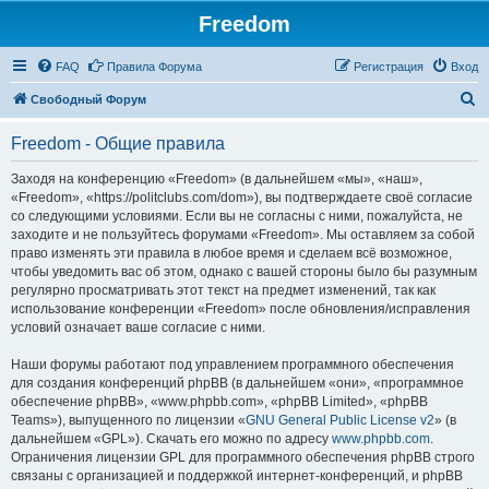
Freedom
FAQ
Правила Форума
Регистрация
Вход
П
Свободный Форум
о
Freedom - Общие правила
и
с
Заходя на конференцию «Freedom» (в дальнейшем «мы», «наш»,
«Freedom», «https://politclubs.com/dom»), вы подтверждаете своё согласие
к
со следующими условиями. Если вы не согласны с ними, пожалуйста, не
заходите и не пользуйтесь форумами «Freedom». Мы оставляем за собой
право изменять эти правила в любое время и сделаем всё возможное,
чтобы уведомить вас об этом, однако с вашей стороны было бы разумным
регулярно просматривать этот текст на предмет изменений, так как
использование конференции «Freedom» после обновления/исправления
условий означает ваше согласие с ними.
Наши форумы работают под управлением программного обеспечения
для создания конференций phpBB (в дальнейшем «они», «программное
обеспечение phpBB», «www.phpbb.com», «phpBB Limited», «phpBB
Teams»), выпущенного по лицензии «
GNU General Public License v2
» (в
дальнейшем «GPL»). Скачать его можно по адресу
www.phpbb.com
.
Ограничения лицензии GPL для программного обеспечения phpBB строго
связаны с организацией и поддержкой интернет-конференций, и phpBB