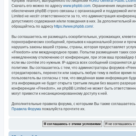
«phpBB Teams»), выпущенного по лицензии «
GNU General Public Licen
Скачать его можно по адресу
www.phpbb.com
. Ограничения лицензии 
обеспечения phpBB строго связаны с организацией и поддержкой инт
Limited не несёт ответственности за то, что администрация конферен
допустимого содержания и/или поведения в них. За дополнительной 
обращайтесь по адресу
https://www.phpbb.com/
.
Вы соглашаетесь не размещать оскорбительных, угрожающих, клеветн
порнографических сообщений, призывов к национальной розни и проч
нарушить законы вашей страны, страны, которая предоставляет услуг
«Freedom» или международное право. Попытки размещения таких соо
немедленному отключению от конференции, при этом ваш провайдер б
если мы сочтём это нужным. IP-адреса всех сообщений сохраняются д
политики. Вы соглашаетесь с тем, что администраторы форумов «Free
отредактировать, перенести или закрыть любую тему в любое время п
пользователь вы согласны с тем, что введённая вами информация буде
эта информация не будет открыта третьим лицам без вашего разреше
конференции «Freedom», ни phpBB Limited не может быть ответственна
могут привести к несанкционированному доступу к ней.
Дополнительные правила форума, с которыми Вы также соглашаетесь
Правила Форума
пожалуйста прочтите их.