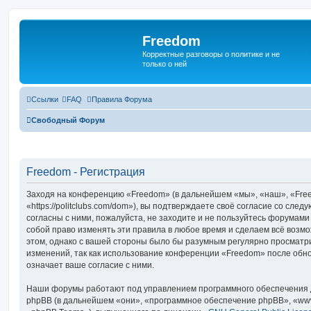
Freedom
Корректные разговоры о политике и не
только о ней
Ссылки
FAQ
Правила Форума
Свободный Форум
Freedom - Регистрация
Заходя на конференцию «Freedom» (в дальнейшем «мы», «наш», «Fre
«https://politclubs.com/dom»), вы подтверждаете своё согласие со сле
согласны с ними, пожалуйста, не заходите и не пользуйтесь форумам
собой право изменять эти правила в любое время и сделаем всё возмо
этом, однако с вашей стороны было бы разумным регулярно просматри
изменений, так как использование конференции «Freedom» после обн
означает ваше согласие с ними.
Наши форумы работают под управлением программного обеспечения 
phpBB (в дальнейшем «они», «программное обеспечение phpBB», «www