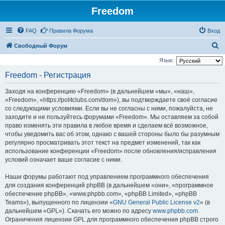
Freedom
FAQ
Правила Форума
Вход
П
Свободный Форум
о
Язык:
и
Freedom - Регистрация
с
Заходя на конференцию «Freedom» (в дальнейшем «мы», «наш»,
к
«Freedom», «https://politclubs.com/dom»), вы подтверждаете своё согласие
со следующими условиями. Если вы не согласны с ними, пожалуйста, не
заходите и не пользуйтесь форумами «Freedom». Мы оставляем за собой
право изменять эти правила в любое время и сделаем всё возможное,
чтобы уведомить вас об этом, однако с вашей стороны было бы разумным
регулярно просматривать этот текст на предмет изменений, так как
использование конференции «Freedom» после обновления/исправления
условий означает ваше согласие с ними.
Наши форумы работают под управлением программного обеспечения
для создания конференций phpBB (в дальнейшем «они», «программное
обеспечение phpBB», «www.phpbb.com», «phpBB Limited», «phpBB
Teams»), выпущенного по лицензии «
GNU General Public License v2
» (в
дальнейшем «GPL»). Скачать его можно по адресу
www.phpbb.com
.
Ограничения лицензии GPL для программного обеспечения phpBB строго