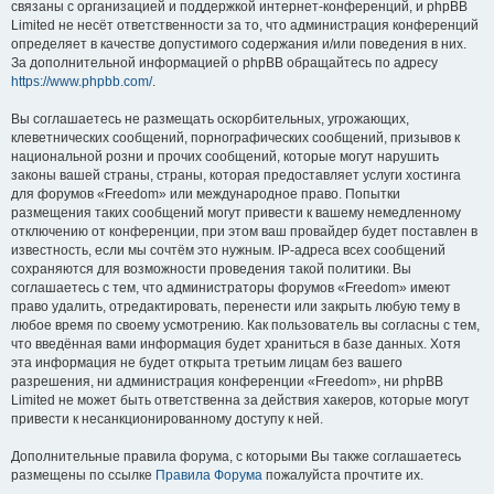
связаны с организацией и поддержкой интернет-конференций, и phpBB
Limited не несёт ответственности за то, что администрация конференций
определяет в качестве допустимого содержания и/или поведения в них.
За дополнительной информацией о phpBB обращайтесь по адресу
https://www.phpbb.com/
.
Вы соглашаетесь не размещать оскорбительных, угрожающих,
клеветнических сообщений, порнографических сообщений, призывов к
национальной розни и прочих сообщений, которые могут нарушить
законы вашей страны, страны, которая предоставляет услуги хостинга
для форумов «Freedom» или международное право. Попытки
размещения таких сообщений могут привести к вашему немедленному
отключению от конференции, при этом ваш провайдер будет поставлен в
известность, если мы сочтём это нужным. IP-адреса всех сообщений
сохраняются для возможности проведения такой политики. Вы
соглашаетесь с тем, что администраторы форумов «Freedom» имеют
право удалить, отредактировать, перенести или закрыть любую тему в
любое время по своему усмотрению. Как пользователь вы согласны с тем,
что введённая вами информация будет храниться в базе данных. Хотя
эта информация не будет открыта третьим лицам без вашего
разрешения, ни администрация конференции «Freedom», ни phpBB
Limited не может быть ответственна за действия хакеров, которые могут
привести к несанкционированному доступу к ней.
Дополнительные правила форума, с которыми Вы также соглашаетесь
размещены по ссылке
Правила Форума
пожалуйста прочтите их.