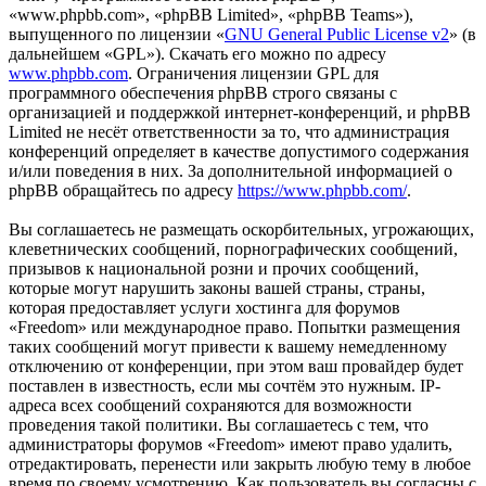
«www.phpbb.com», «phpBB Limited», «phpBB Teams»),
выпущенного по лицензии «
GNU General Public License v2
» (в
дальнейшем «GPL»). Скачать его можно по адресу
www.phpbb.com
. Ограничения лицензии GPL для
программного обеспечения phpBB строго связаны с
организацией и поддержкой интернет-конференций, и phpBB
Limited не несёт ответственности за то, что администрация
конференций определяет в качестве допустимого содержания
и/или поведения в них. За дополнительной информацией о
phpBB обращайтесь по адресу
https://www.phpbb.com/
.
Вы соглашаетесь не размещать оскорбительных, угрожающих,
клеветнических сообщений, порнографических сообщений,
призывов к национальной розни и прочих сообщений,
которые могут нарушить законы вашей страны, страны,
которая предоставляет услуги хостинга для форумов
«Freedom» или международное право. Попытки размещения
таких сообщений могут привести к вашему немедленному
отключению от конференции, при этом ваш провайдер будет
поставлен в известность, если мы сочтём это нужным. IP-
адреса всех сообщений сохраняются для возможности
проведения такой политики. Вы соглашаетесь с тем, что
администраторы форумов «Freedom» имеют право удалить,
отредактировать, перенести или закрыть любую тему в любое
время по своему усмотрению. Как пользователь вы согласны с