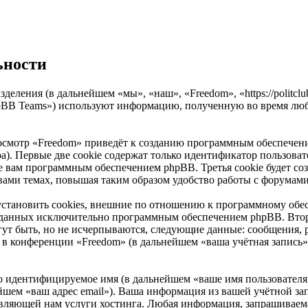
ьности
зделения (в дальнейшем «мы», «наш», «Freedom», «https://polit
pBB Teams») используют информацию, полученную во время люб
осмотр «Freedom» приведёт к созданию программным обеспечени
). Первые две cookie содержат только идентификатор пользоват
ые вам программным обеспечением phpBB. Третья cookie будет со
вами темах, повышая таким образом удобство работы с форумами
становить cookies, внешние по отношению к программному обес
 созданных исключительно программным обеспечением phpBB. В
ут быть, но не исчерпываются, следующие данные: сообщения, 
в конференции «Freedom» (в дальнейшем «ваша учётная запись»
но идентифицируемое имя (в дальнейшем «ваше имя пользователя
нейшем «ваш адрес email»). Ваша информация из вашей учётной з
ляющей нам услуги хостинга. Любая информация, запрашиваема