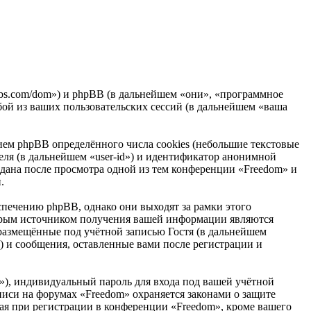
clubs.com/dom») и phpBB (в дальнейшем «они», «программное
ой из ваших пользовательских сессий (в дальнейшем «ваша
ем phpBB определённого числа cookies (небольшие текстовые
еля (в дальнейшем «user-id») и идентификатор анонимной
здана после просмотра одной из тем конференции «Freedom» и
.
печению phpBB, однако они выходят за рамки этого
торым источником получения вашей информации являются
размещённые под учётной записью Гостя (в дальнейшем
) и сообщения, оставленные вами после регистрации и
»), индивидуальный пароль для входа под вашей учётной
аписи на форумах «Freedom» охраняется законами о защите
я при регистрации в конференции «Freedom», кроме вашего