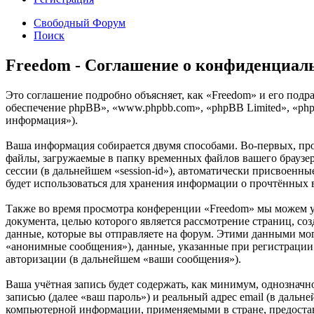
Свободный Форум
Поиск
Freedom - Соглашение о конфиденциал
Это соглашение подробно объясняет, как «Freedom» и его подра
обеспечение phpBB», «www.phpbb.com», «phpBB Limited», «ph
информация»).
Ваша информация собирается двумя способами. Во-первых, пр
файлы, загружаемые в папку временных файлов вашего браузера
сессии (в дальнейшем «session-id»), автоматически присвоенн
будет использоваться для хранения информации о прочтённых 
Также во время просмотра конференции «Freedom» мы можем у
документа, целью которого является рассмотрение страниц,
данные, которые вы отправляете на форум. Этими данными мог
«анонимные сообщения»), данные, указанные при регистрации 
авторизации (в дальнейшем «ваши сообщения»).
Ваша учётная запись будет содержать, как минимум, однознач
записью (далее «ваш пароль») и реальный адрес email (в даль
компьютерной информации, применяемыми в стране, предостав