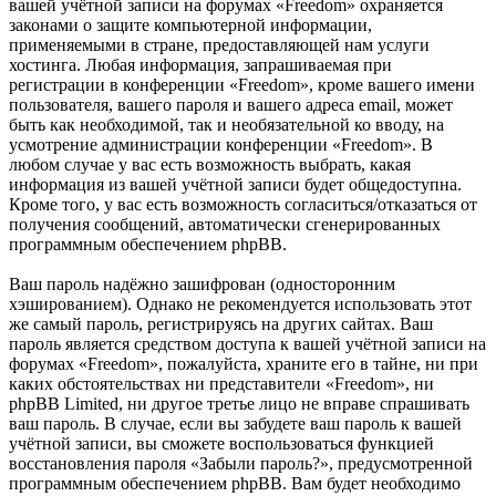
вашей учётной записи на форумах «Freedom» охраняется
законами о защите компьютерной информации,
применяемыми в стране, предоставляющей нам услуги
хостинга. Любая информация, запрашиваемая при
регистрации в конференции «Freedom», кроме вашего имени
пользователя, вашего пароля и вашего адреса email, может
быть как необходимой, так и необязательной ко вводу, на
усмотрение администрации конференции «Freedom». В
любом случае у вас есть возможность выбрать, какая
информация из вашей учётной записи будет общедоступна.
Кроме того, у вас есть возможность согласиться/отказаться от
получения сообщений, автоматически сгенерированных
программным обеспечением phpBB.
Ваш пароль надёжно зашифрован (односторонним
хэшированием). Однако не рекомендуется использовать этот
же самый пароль, регистрируясь на других сайтах. Ваш
пароль является средством доступа к вашей учётной записи на
форумах «Freedom», пожалуйста, храните его в тайне, ни при
каких обстоятельствах ни представители «Freedom», ни
phpBB Limited, ни другое третье лицо не вправе спрашивать
ваш пароль. В случае, если вы забудете ваш пароль к вашей
учётной записи, вы сможете воспользоваться функцией
восстановления пароля «Забыли пароль?», предусмотренной
программным обеспечением phpBB. Вам будет необходимо