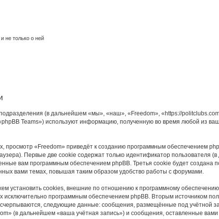
и не только о ней
и
подразделения (в дальнейшем «мы», «наш», «Freedom», «https://politclubs.c
 «phpBB Teams») используют информацию, полученную во время любой из ваш
, просмотр «Freedom» приведёт к созданию программным обеспечением php
узера). Первые две cookie содержат только идентификатор пользователя (в
военные вам программным обеспечением phpBB. Третья cookie будет создана 
нных вами темах, повышая таким образом удобство работы с форумами.
м установить cookies, внешние по отношению к программному обеспечению p
ных исключительно программным обеспечением phpBB. Вторым источником по
 исчерпываются, следующие данные: сообщения, размещённые под учётной з
dom» (в дальнейшем «ваша учётная запись») и сообщения, оставленные вами