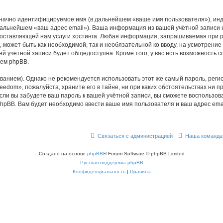
означно идентифицируемое имя (в дальнейшем «ваше имя пользователя»), ин
 дальнейшем «ваш адрес email»). Ваша информация из вашей учётной записи
ставляющей нам услуги хостинга. Любая информация, запрашиваемая при р
, может быть как необходимой, так и необязательной ко вводу, на усмотрен
ей учётной записи будет общедоступна. Кроме того, у вас есть возможность 
ем phpBB.
ием). Однако не рекомендуется использовать этот же самый пароль, регист
edom», пожалуйста, храните его в тайне, ни при каких обстоятельствах ни п
 если вы забудете ваш пароль к вашей учётной записи, вы сможете воспольз
pBB. Вам будет необходимо ввести ваше имя пользователя и ваш адрес emai
Связаться с администрацией
Наша команда
Создано на основе
phpBB
® Forum Software © phpBB Limited
Русская поддержка phpBB
Конфиденциальность
|
Правила