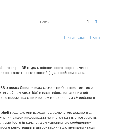
Поиск
Расширенный по
Регистрация
Вход
om/dom») и phpBB (в дальнейшем «они», «программное
их пользовательских сессий (в дальнейшем «ваша
BB определённого числа cookies (небольшие текстовые
 дальнейшем «user-id») и идентификатор анонимной
после просмотра одной из тем конференции «Freedom» и
hpBB, однако они выходят за рамки этого документа,
лучения вашей информации являются данные, которые вы
аписью Гостя (в дальнейшем «анонимные сообщения»),
 после регистрации и авторизации (в дальнейшем «ваши