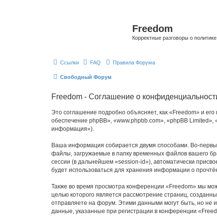
Freedom
Корректные разговоры о политике 
Ссылки
FAQ
Правила Форума
Свободный Форум
Freedom - Соглашение о конфиденциальност
Это соглашение подробно объясняет, как «Freedom» и его 
обеспечение phpBB», «www.phpbb.com», «phpBB Limited»,
информация»).
Ваша информация собирается двумя способами. Во-первых
файлы, загружаемые в папку временных файлов вашего бра
сессии (в дальнейшем «session-id»), автоматически прис
будет использоваться для хранения информации о прочтё
Также во время просмотра конференции «Freedom» мы може
целью которого является рассмотрение страниц, создан
отправляете на форум. Этими данными могут быть, но не
данные, указанные при регистрации в конференции «Free