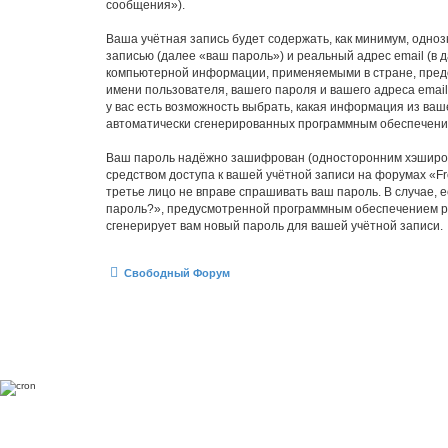
сообщения»).
Ваша учётная запись будет содержать, как минимум, одн
записью (далее «ваш пароль») и реальный адрес email (в
компьютерной информации, применяемыми в стране, предо
имени пользователя, вашего пароля и вашего адреса email
у вас есть возможность выбрать, какая информация из ваш
автоматически сгенерированных программным обеспечени
Ваш пароль надёжно зашифрован (односторонним хэширован
средством доступа к вашей учётной записи на форумах «Fre
третье лицо не вправе спрашивать ваш пароль. В случае,
пароль?», предусмотренной программным обеспечением ph
сгенерирует вам новый пароль для вашей учётной записи.
Свободный Форум