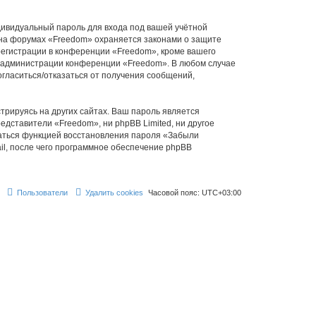
дивидуальный пароль для входа под вашей учётной
 на форумах «Freedom» охраняется законами о защите
егистрации в конференции «Freedom», кроме вашего
ие администрации конференции «Freedom». В любом случае
согласиться/отказаться от получения сообщений,
рируясь на других сайтах. Ваш пароль является
редставители «Freedom», ни phpBB Limited, ни другое
оваться функцией восстановления пароля «Забыли
l, после чего программное обеспечение phpBB
Пользователи
Удалить cookies
Часовой пояс:
UTC+03:00