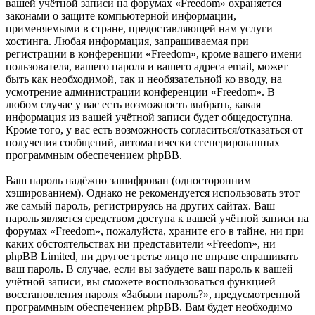
вашей учётной записи на форумах «Freedom» охраняется
законами о защите компьютерной информации,
применяемыми в стране, предоставляющей нам услуги
хостинга. Любая информация, запрашиваемая при
регистрации в конференции «Freedom», кроме вашего имени
пользователя, вашего пароля и вашего адреса email, может
быть как необходимой, так и необязательной ко вводу, на
усмотрение администрации конференции «Freedom». В
любом случае у вас есть возможность выбрать, какая
информация из вашей учётной записи будет общедоступна.
Кроме того, у вас есть возможность согласиться/отказаться от
получения сообщений, автоматически сгенерированных
программным обеспечением phpBB.
Ваш пароль надёжно зашифрован (односторонним
хэшированием). Однако не рекомендуется использовать этот
же самый пароль, регистрируясь на других сайтах. Ваш
пароль является средством доступа к вашей учётной записи на
форумах «Freedom», пожалуйста, храните его в тайне, ни при
каких обстоятельствах ни представители «Freedom», ни
phpBB Limited, ни другое третье лицо не вправе спрашивать
ваш пароль. В случае, если вы забудете ваш пароль к вашей
учётной записи, вы сможете воспользоваться функцией
восстановления пароля «Забыли пароль?», предусмотренной
программным обеспечением phpBB. Вам будет необходимо