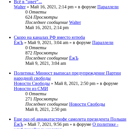
Всё в "цвет"...
Walter
»
Май 16, 2021, 2:14 pm
» в форуме
Параллели
0
Ответы
624
Просмотры
Последнее сообщение
Walter
Май 16, 2021, 2:14 pm
Скоро на каналах РФ вместо ютюба
ЁжЪ
»
Май 9, 2021, 3:04 am
» в форуме
Параллели
0
Ответы
872
Просмотры
Последнее сообщение
ЁжЪ
Май 9, 2021, 3:04 am
Политика: Минюст выписал предупреждение Партии
народной свободы
Новости Свободы
»
Май 8, 2021, 2:50 pm
» в форуме
Новости из СМИ
0
Ответы
271
Просмотры
Последнее сообщение
Новости Свободы
Май 8, 2021, 2:50 pm
Еще раз об авиакатастрофе самолета президента Польши
ЁжЪ
»
Май 7, 2021, 9:56 pm
» в форуме
О политике -