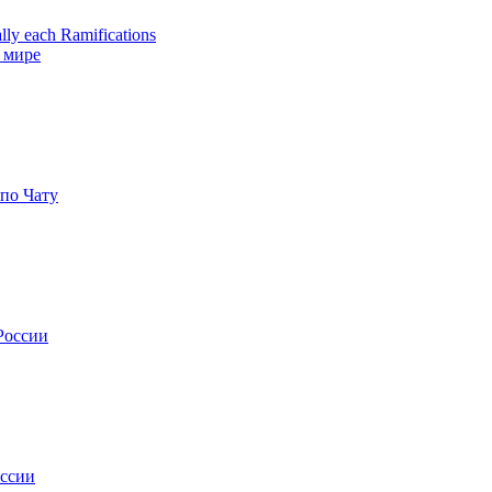
ally each Ramifications
 мире
по Чату
России
оссии