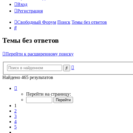
Вход
Регистрация
Свободный Форум
Поиск
Темы без ответов
Поиск
Темы без ответов
Перейти к расширенному поиску
Расширенный
Поиск
поиск
Найдено 465 результатов
Страница
1
Перейти на страницу:
из
19
1
2
3
4
5
…