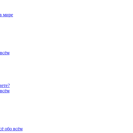
в мире
 всём
нете?
 всём
сё обо всём