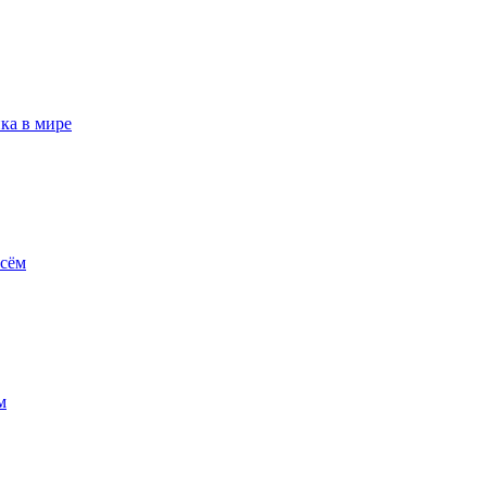
ка в мире
всём
м