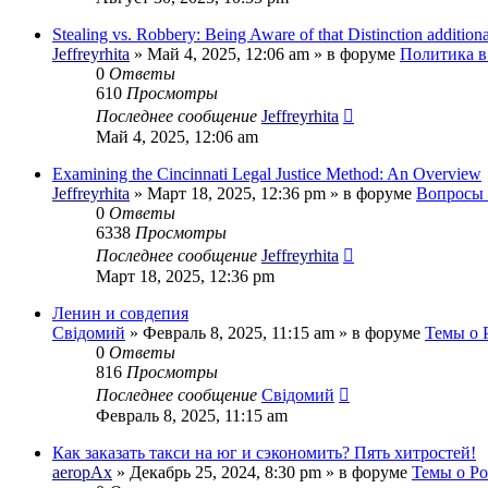
Stealing vs. Robbery: Being Aware of that Distinction addition
Jeffreyrhita
»
Май 4, 2025, 12:06 am
» в форуме
Политика в
0
Ответы
610
Просмотры
Последнее сообщение
Jeffreyrhita
Май 4, 2025, 12:06 am
Examining the Cincinnati Legal Justice Method: An Overview
Jeffreyrhita
»
Март 18, 2025, 12:36 pm
» в форуме
Вопросы 
0
Ответы
6338
Просмотры
Последнее сообщение
Jeffreyrhita
Март 18, 2025, 12:36 pm
Ленин и совдепия
Свідомий
»
Февраль 8, 2025, 11:15 am
» в форуме
Темы о 
0
Ответы
816
Просмотры
Последнее сообщение
Свідомий
Февраль 8, 2025, 11:15 am
Как заказать такси на юг и сэкономить? Пять хитростей!
aeropAx
»
Декабрь 25, 2024, 8:30 pm
» в форуме
Темы о Р