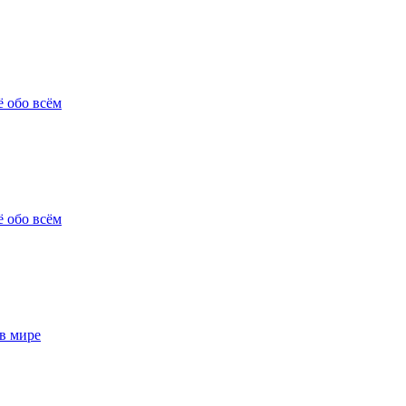
ё обо всём
ё обо всём
в мире