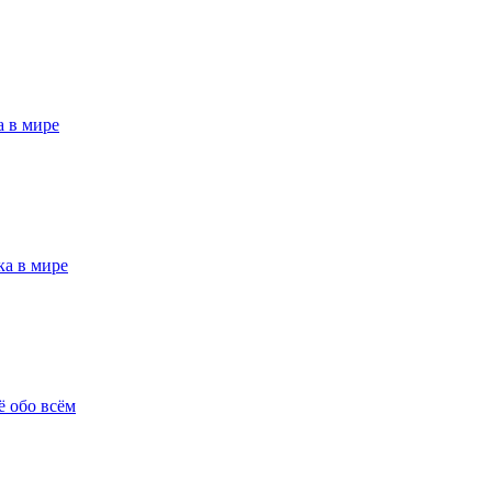
 в мире
а в мире
ё обо всём