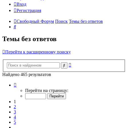
Вход
Регистрация
Свободный Форум
Поиск
Темы без ответов
Поиск
Темы без ответов
Перейти к расширенному поиску
Расширенный
Поиск
поиск
Найдено 465 результатов
Страница
1
Перейти на страницу:
из
19
1
2
3
4
5
…