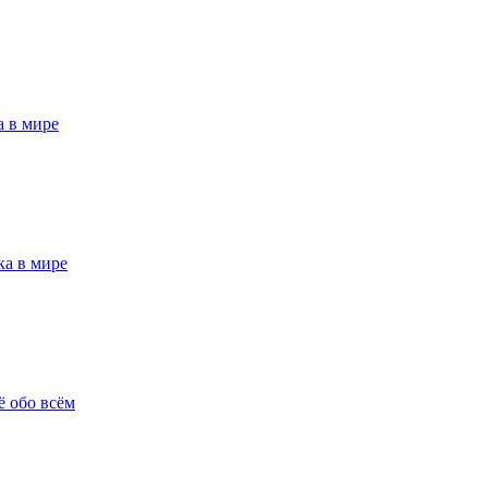
 в мире
а в мире
ё обо всём