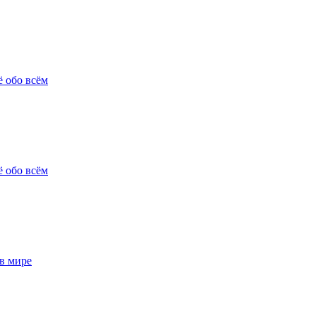
ё обо всём
ё обо всём
в мире