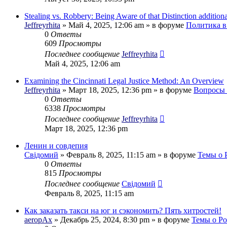
Stealing vs. Robbery: Being Aware of that Distinction addition
Jeffreyrhita
»
Май 4, 2025, 12:06 am
» в форуме
Политика в
0
Ответы
609
Просмотры
Последнее сообщение
Jeffreyrhita
Май 4, 2025, 12:06 am
Examining the Cincinnati Legal Justice Method: An Overview
Jeffreyrhita
»
Март 18, 2025, 12:36 pm
» в форуме
Вопросы 
0
Ответы
6338
Просмотры
Последнее сообщение
Jeffreyrhita
Март 18, 2025, 12:36 pm
Ленин и совдепия
Свідомий
»
Февраль 8, 2025, 11:15 am
» в форуме
Темы о 
0
Ответы
815
Просмотры
Последнее сообщение
Свідомий
Февраль 8, 2025, 11:15 am
Как заказать такси на юг и сэкономить? Пять хитростей!
aeropAx
»
Декабрь 25, 2024, 8:30 pm
» в форуме
Темы о Р