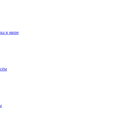
ка в мире
всём
м