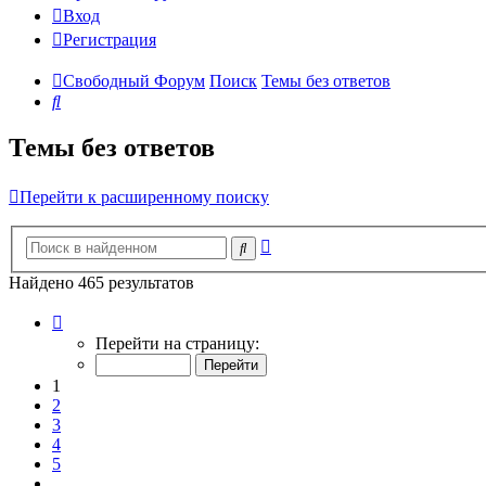
Вход
Регистрация
Свободный Форум
Поиск
Темы без ответов
Поиск
Темы без ответов
Перейти к расширенному поиску
Расширенный
Поиск
поиск
Найдено 465 результатов
Страница
1
Перейти на страницу:
из
19
1
2
3
4
5
…