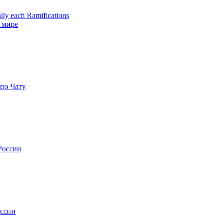
ally each Ramifications
 мире
по Чату
России
оссии