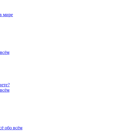
в мире
 всём
нете?
 всём
сё обо всём