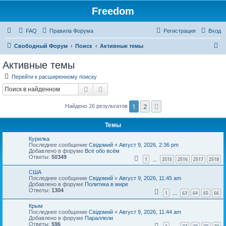
Freedom
FAQ
Правила Форума
Регистрация
Вход
П
Свободный Форум
Поиск
Активные темы
о
Активные темы
и
Перейти к расширенному поиску
с
Поиск
Расширенный поиск
к
1
2
След.
Найдено 26 результатов
Темы
Курилка
Последнее сообщение
Свідомий
«
Август 9, 2026, 2:36 pm
Добавлено в форуме
Всё обо всём
Ответы:
50349
1
2515
2516
2517
2518
…
США
Последнее сообщение
Свідомий
«
Август 9, 2026, 11:45 am
Добавлено в форуме
Политика в мире
Ответы:
1304
1
63
64
65
66
…
Крым
Последнее сообщение
Свідомий
«
Август 9, 2026, 11:44 am
Добавлено в форуме
Параллели
Ответы:
596