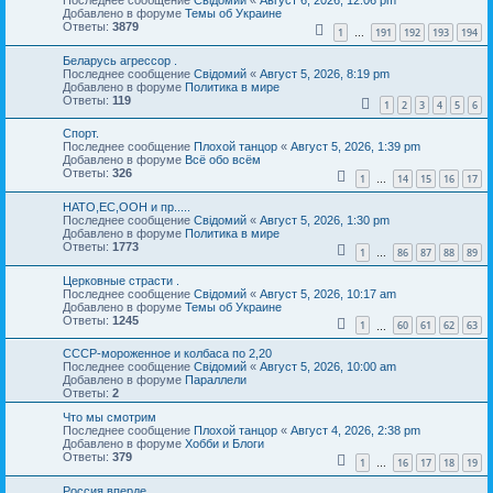
Последнее сообщение
Свідомий
«
Август 6, 2026, 12:06 pm
Добавлено в форуме
Темы об Украине
Ответы:
3879
1
191
192
193
194
…
Беларусь агрессор .
Последнее сообщение
Свідомий
«
Август 5, 2026, 8:19 pm
Добавлено в форуме
Политика в мире
Ответы:
119
1
2
3
4
5
6
Спорт.
Последнее сообщение
Плохой танцор
«
Август 5, 2026, 1:39 pm
Добавлено в форуме
Всё обо всём
Ответы:
326
1
14
15
16
17
…
НАТО,ЕС,ООН и пр.....
Последнее сообщение
Свідомий
«
Август 5, 2026, 1:30 pm
Добавлено в форуме
Политика в мире
Ответы:
1773
1
86
87
88
89
…
Церковные страсти .
Последнее сообщение
Свідомий
«
Август 5, 2026, 10:17 am
Добавлено в форуме
Темы об Украине
Ответы:
1245
1
60
61
62
63
…
СССР-мороженное и колбаса по 2,20
Последнее сообщение
Свідомий
«
Август 5, 2026, 10:00 am
Добавлено в форуме
Параллели
Ответы:
2
Что мы смотрим
Последнее сообщение
Плохой танцор
«
Август 4, 2026, 2:38 pm
Добавлено в форуме
Хобби и Блоги
Ответы:
379
1
16
17
18
19
…
Россия вперде.