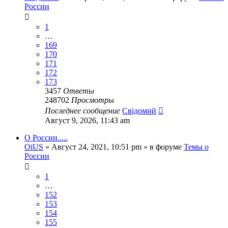
России
1
…
169
170
171
172
173
3457
Ответы
248702
Просмотры
Последнее сообщение
Свідомий
Август 9, 2026, 11:43 am
О России.....
OiUS
»
Август 24, 2021, 10:51 pm
» в форуме
Темы о
России
1
…
152
153
154
155