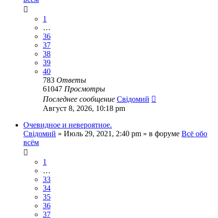
1
…
36
37
38
39
40
783
Ответы
61047
Просмотры
Последнее сообщение
Свідомий
Август 8, 2026, 10:18 pm
Очевидное и невероятное.
Свідомий
»
Июль 29, 2021, 2:40 pm
» в форуме
Всё обо
всём
1
…
33
34
35
36
37