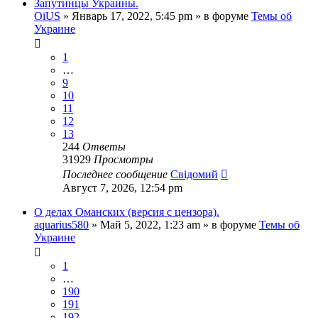
Запутинцы Украины.
OiUS
»
Январь 17, 2022, 5:45 pm
» в форуме
Темы об
Украине
1
…
9
10
11
12
13
244
Ответы
31929
Просмотры
Последнее сообщение
Свідомий
Август 7, 2026, 12:54 pm
О делах Оманских (версия с цензора).
aquarius580
»
Май 5, 2022, 1:23 am
» в форуме
Темы об
Украине
1
…
190
191
192