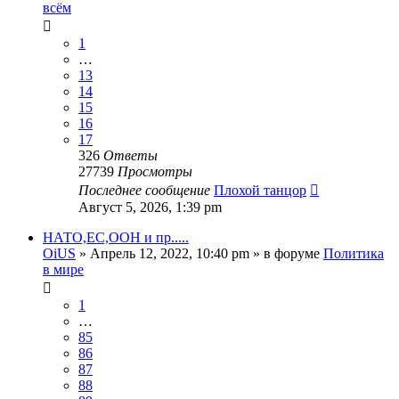
всём
1
…
13
14
15
16
17
326
Ответы
27739
Просмотры
Последнее сообщение
Плохой танцор
Август 5, 2026, 1:39 pm
НАТО,ЕС,ООН и пр.....
OiUS
»
Апрель 12, 2022, 10:40 pm
» в форуме
Политика
в мире
1
…
85
86
87
88