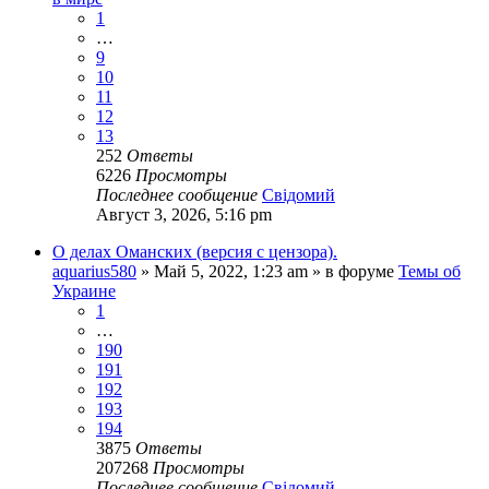
1
…
9
10
11
12
13
252
Ответы
6226
Просмотры
Последнее сообщение
Свідомий
Август 3, 2026, 5:16 pm
О делах Оманских (версия с цензора).
aquarius580
»
Май 5, 2022, 1:23 am
» в форуме
Темы об
Украине
1
…
190
191
192
193
194
3875
Ответы
207268
Просмотры
Последнее сообщение
Свідомий