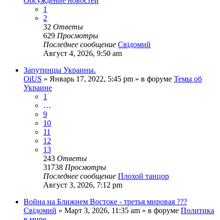
Обсуждение новостей
1
2
32
Ответы
629
Просмотры
Последнее сообщение
Свідомий
Август 4, 2026, 9:50 am
Запутинцы Украины.
OiUS
»
Январь 17, 2022, 5:45 pm
» в форуме
Темы об
Украине
1
…
9
10
11
12
13
243
Ответы
31738
Просмотры
Последнее сообщение
Плохой танцор
Август 3, 2026, 7:12 pm
Война на Ближнем Востоке - третья мировая ???
Свідомий
»
Март 3, 2026, 11:35 am
» в форуме
Политика
в мире