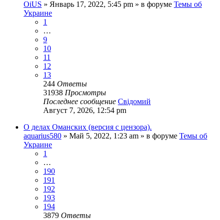
OiUS
»
Январь 17, 2022, 5:45 pm
» в форуме
Темы об
Украине
1
…
9
10
11
12
13
244
Ответы
31938
Просмотры
Последнее сообщение
Свідомий
Август 7, 2026, 12:54 pm
О делах Оманских (версия с цензора).
aquarius580
»
Май 5, 2022, 1:23 am
» в форуме
Темы об
Украине
1
…
190
191
192
193
194
3879
Ответы