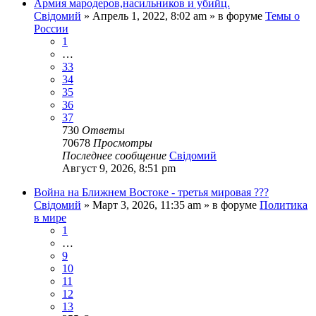
Армия мародеров,насильников и убийц.
Свідомий
»
Апрель 1, 2022, 8:02 am
» в форуме
Темы о
России
1
…
33
34
35
36
37
730
Ответы
70678
Просмотры
Последнее сообщение
Свідомий
Август 9, 2026, 8:51 pm
Война на Ближнем Востоке - третья мировая ???
Свідомий
»
Март 3, 2026, 11:35 am
» в форуме
Политика
в мире
1
…
9
10
11
12
13