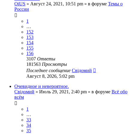
OiUS
»
Август 24, 2021, 10:51 pm
» в форуме
Темы о
России
1
…
152
153
154
155
156
3107
Ответы
181563
Просмотры
Последнее сообщение
Свідомий
Август 8, 2026, 5:02 pm
Очевидное и невероятное.
Свідомий
»
Июль 29, 2021, 2:40 pm
» в форуме
Всё обо
всём
1
…
33
34
35