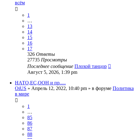
всём
1
…
13
14
15
16
17
326
Ответы
27735
Просмотры
Последнее сообщение
Плохой танцор
Август 5, 2026, 1:39 pm
НАТО,ЕС,ООН и пр.....
OiUS
»
Апрель 12, 2022, 10:40 pm
» в форуме
Политика
в мире
1
…
85
86
87
88