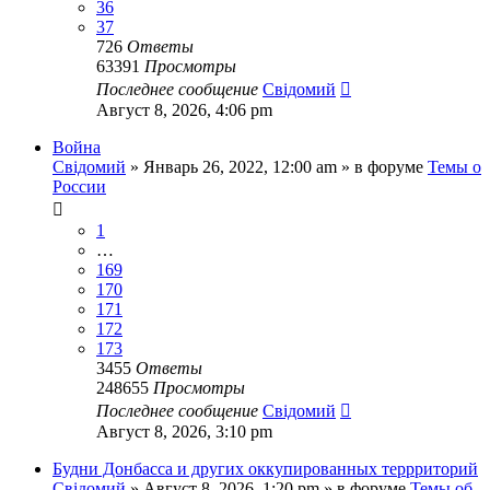
36
37
726
Ответы
63391
Просмотры
Последнее сообщение
Свідомий
Август 8, 2026, 4:06 pm
Война
Свідомий
»
Январь 26, 2022, 12:00 am
» в форуме
Темы о
России
1
…
169
170
171
172
173
3455
Ответы
248655
Просмотры
Последнее сообщение
Свідомий
Август 8, 2026, 3:10 pm
Будни Донбасса и других оккупированных террриторий
Свідомий
»
Август 8, 2026, 1:20 pm
» в форуме
Темы об