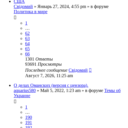
США
Свідомий
»
Январь 27, 2024, 4:55 pm
» в форуме
Политика в мире
1
…
62
63
64
65
66
1301
Ответы
93691
Просмотры
Последнее сообщение
Свідомий
Август 7, 2026, 11:25 am
О делах Оманских (версия с цензора).
aquarius580
»
Май 5, 2022, 1:23 am
» в форуме
Темы об
Украине
1
…
190
191
192