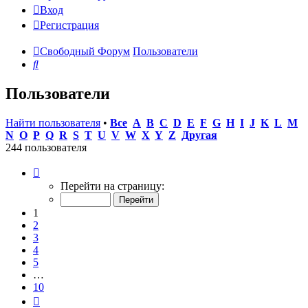
Вход
Регистрация
Свободный Форум
Пользователи
Поиск
Пользователи
Найти пользователя
•
Все
A
B
C
D
E
F
G
H
I
J
K
L
M
N
O
P
Q
R
S
T
U
V
W
X
Y
Z
Другая
244 пользователя
Страница
1
Перейти на страницу:
из
10
1
2
3
4
5
…
10
След.