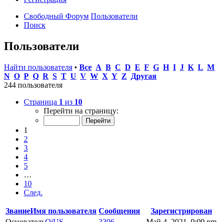
Свободный Форум
Пользователи
Поиск
Пользователи
Найти пользователя
•
Все
A
B
C
D
E
F
G
H
I
J
K
L
M
N
O
P
Q
R
S
T
U
V
W
X
Y
Z
Другая
244 пользователя
Страница
1
из
10
Перейти на страницу:
1
2
3
4
5
…
10
След.
Звание
Имя пользователя
Сообщения
Зарегистрирован
Основатель
OiUS
3306
Май 4, 2021, 9:09 pm