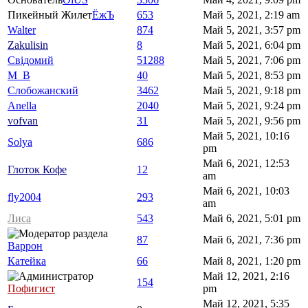
Пикейный Жилет
ЁжЪ
653
Май 5, 2021, 2:19 am
Walter
874
Май 5, 2021, 3:57 pm
Zakulisin
8
Май 5, 2021, 6:04 pm
Свідомий
51288
Май 5, 2021, 7:06 pm
M_B
40
Май 5, 2021, 8:53 pm
Слобожанский
3462
Май 5, 2021, 9:18 pm
Anella
2040
Май 5, 2021, 9:24 pm
vofvan
31
Май 5, 2021, 9:56 pm
Май 5, 2021, 10:16
Solya
686
pm
Май 6, 2021, 12:53
Глоток Кофе
12
am
Май 6, 2021, 10:03
fly2004
293
am
Лиса
543
Май 6, 2021, 5:01 pm
87
Май 6, 2021, 7:36 pm
Варрон
Катейка
66
Май 8, 2021, 1:20 pm
Май 12, 2021, 2:16
154
Пофигист
pm
Май 12, 2021, 5:35